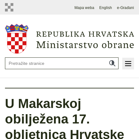
Mapa weba
English
e-Građani
U Makarskoj
obilježena 17.
obljetnica Hrvatske