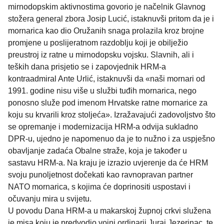
mirnodopskim aktivnostima govorio je načelnik Glavnog
stožera general zbora Josip Lucić, istaknuvši pritom da je i
mornarica kao dio Oružanih snaga prolazila kroz brojne
promjene u poslijeratnom razdoblju koji je obilježio
preustroj iz ratne u mirnodopsku vojsku. Slavnih, ali i
teških dana prisjetio se i zapovjednik HRM-a
kontraadmiral Ante Urlić, istaknuvši da «naši mornari od
1991. godine nisu više u službi tuđih mornarica, nego
ponosno služe pod imenom Hrvatske ratne mornarice za
koju su krvarili kroz stoljeća». Izražavajući zadovoljstvo što
se opremanje i modernizacija HRM-a odvija sukladno
DPR-u, ujedno je napomenuo da je to nužno i za uspješno
obavljanje zadaća Obalne straže, koja je također u
sastavu HRM-a. Na kraju je izrazio uvjerenje da će HRM
svoju punoljetnost dočekati kao ravnopravan partner
NATO mornarica, s kojima će doprinositi uspostavi i
očuvanju mira u svijetu.
U povodu Dana HRM-a u makarskoj župnoj crkvi služena
je misa koju je predvodio vojni ordinarij Juraj Jezerinac, te