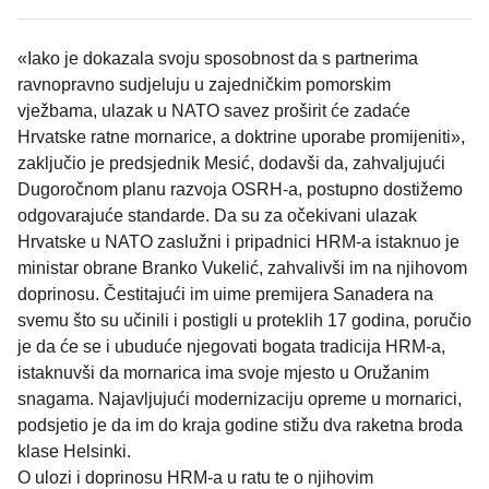
«Iako je dokazala svoju sposobnost da s partnerima
ravnopravno sudjeluju u zajedničkim pomorskim
vježbama, ulazak u NATO savez proširit će zadaće
Hrvatske ratne mornarice, a doktrine uporabe promijeniti»,
zaključio je predsjednik Mesić, dodavši da, zahvaljujući
Dugoročnom planu razvoja OSRH-a, postupno dostižemo
odgovarajuće standarde. Da su za očekivani ulazak
Hrvatske u NATO zaslužni i pripadnici HRM-a istaknuo je
ministar obrane Branko Vukelić, zahvalivši im na njihovom
doprinosu. Čestitajući im uime premijera Sanadera na
svemu što su učinili i postigli u proteklih 17 godina, poručio
je da će se i ubuduće njegovati bogata tradicija HRM-a,
istaknuvši da mornarica ima svoje mjesto u Oružanim
snagama. Najavljujući modernizaciju opreme u mornarici,
podsjetio je da im do kraja godine stižu dva raketna broda
klase Helsinki.
O ulozi i doprinosu HRM-a u ratu te o njihovim