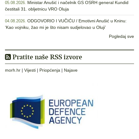
Ministar Anušić i načelnik GS OSRH general Kundid
05.08.2026.
čestitali 31. obljetnicu VRO Oluja
ODGOVORIO I VUČIĆU / Emotivni Anušić u Kninu:
04.08.2026.
‘Kao vojniku, žao mi je što nisam sudjelovao u Oluji’
Pogledaj sve
Pratite naše RSS izvore
morh.hr
|
Vijesti
|
Priopćenja
|
Najave