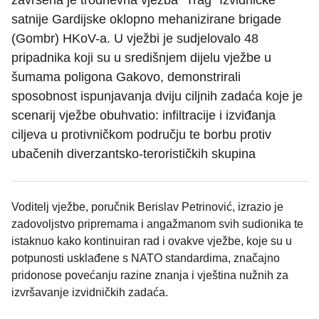
završena je trodnevna vježba “Trag” Izvidničke
satnije Gardijske oklopno mehanizirane brigade
(Gombr) HKoV-a. U vježbi je sudjelovalo 48
pripadnika koji su u središnjem dijelu vježbe u
šumama poligona Gakovo, demonstrirali
sposobnost ispunjavanja dviju ciljnih zadaća koje je
scenarij vježbe obuhvatio: infiltracije i izviđanja
ciljeva u protivničkom području te borbu protiv
ubačenih diverzantsko-terorističkih skupina
Voditelj vježbe, poručnik Berislav Petrinović, izrazio je
zadovoljstvo pripremama i angažmanom svih sudionika te
istaknuo kako kontinuiran rad i ovakve vježbe, koje su u
potpunosti usklađene s NATO standardima, značajno
pridonose povećanju razine znanja i vještina nužnih za
izvršavanje izvidničkih zadaća.