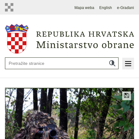
Mapa weba
English
e-Građani