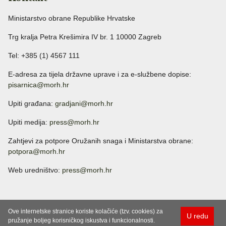
Ministarstvo obrane Republike Hrvatske
Trg kralja Petra Krešimira IV br. 1 10000 Zagreb
Tel: +385 (1) 4567 111
E-adresa za tijela državne uprave i za e-službene dopise:
pisarnica@morh.hr
Upiti građana:
gradjani@morh.hr
Upiti medija:
press@morh.hr
Zahtjevi za potpore Oružanih snaga i Ministarstva obrane:
potpora@morh.hr
Web uredništvo:
press@morh.hr
Ove internetske stranice koriste kolačiće (tzv. cookies) za
U redu
pružanje boljeg korisničkog iskustva i funkcionalnosti.