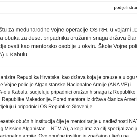
podijeli stra
štu za međunarodne vojne operacije OS RH, u vojarni „
na obuka za deset pripadnika oružanih snaga država čla
jelovati kao mentorsko osoblje u okviru Škole Vojne poli
A) u Kabulu.
ganizira Republika Hrvatska, kao država koja je preuzela ulogu
ke Vojne policije Afganistanske Nacionalne Armije (ANA VP) i
A-e u Kabulu, sudjeluju pripadnici oružanih snaga iz Republike
i Republike Makedonije. Pored mentora iz država članica Ameri
jeluju i pripadnici OS Republike Slovenije.
desetak obučnih institucija čije je mentoriranje u nadležnosti N
 Mission Afganistan – NTM-A), a koja ima za cilj specijalizaciju
acionalne armije. Ove obučne institucije značajno utječu na