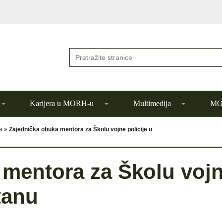
Karijera u MORH-u
Multimedija
MOR
a
»
Zajednička obuka mentora za Školu vojne policije u
 mentora za Školu voj
tanu