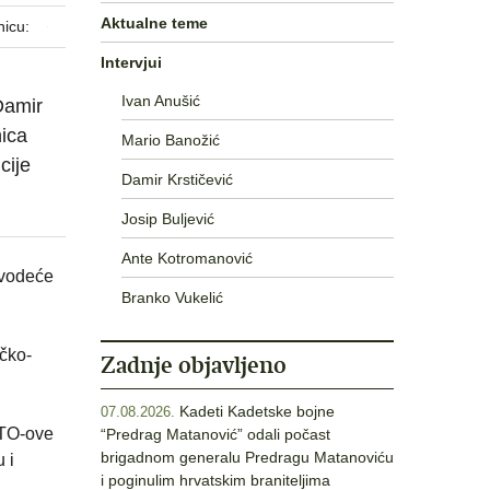
Aktualne teme
nicu:
Intervjui
Ivan Anušić
Damir
nica
Mario Banožić
cije
Damir Krstičević
Josip Buljević
Ante Kotromanović
 vodeće
Branko Vukelić
čko-
Zadnje objavljeno
Kadeti Kadetske bojne
07.08.2026.
ATO-ove
“Predrag Matanović” odali počast
brigadnom generalu Predragu Matanoviću
 i
i poginulim hrvatskim braniteljima