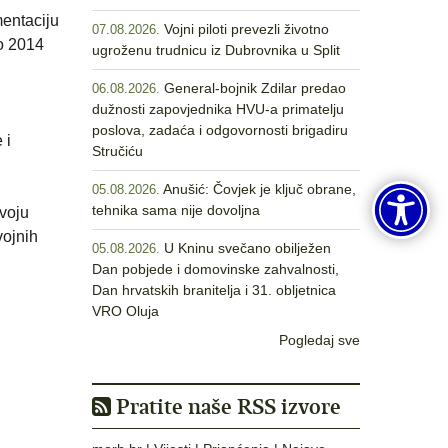
mentaciju
Vojni piloti prevezli životno
07.08.2026.
do 2014
ugroženu trudnicu iz Dubrovnika u Split
General-bojnik Zdilar predao
06.08.2026.
dužnosti zapovjednika HVU-a primatelju
poslova, zadaća i odgovornosti brigadiru
 i
Stručiću
Anušić: Čovjek je ključ obrane,
05.08.2026.
tehnika sama nije dovoljna
voju
vojnih
U Kninu svečano obilježen
05.08.2026.
Dan pobjede i domovinske zahvalnosti,
Dan hrvatskih branitelja i 31. obljetnica
VRO Oluja
Pogledaj sve
Pratite naše RSS izvore