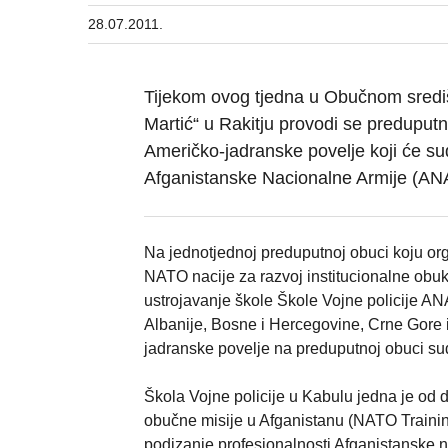
28.07.2011.
Tijekom ovog tjedna u Obučnom sredi
Martić“ u Rakitju provodi se preduput
Američko-jadranske povelje koji će sud
Afganistanske Nacionalne Armije (AN
Na jednotjednoj preduputnoj obuci koju or
NATO nacije za razvoj institucionalne obu
ustrojavanje škole Škole Vojne policije AN
Albanije, Bosne i Hercegovine, Crne Gore 
jadranske povelje na preduputnoj obuci sud
Škola Vojne policije u Kabulu jedna je od 
obučne misije u Afganistanu (NATO Training
podizanje profesionalnosti Afganistanske n