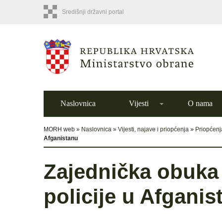
Središnji državni portal
Naslovnica
Vijesti
O nama
MORH web »
Naslovnica
»
Vijesti, najave i priopćenja
»
Priopćenj
Afganistanu
Zajednička obuka
policije u Afganis