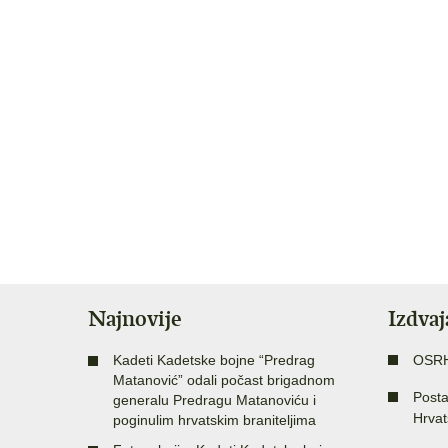
Najnovije
Izdva
Kadeti Kadetske bojne “Predrag
OSR
Matanović” odali počast brigadnom
Posta
generalu Predragu Matanoviću i
Hrvat
poginulim hrvatskim braniteljima