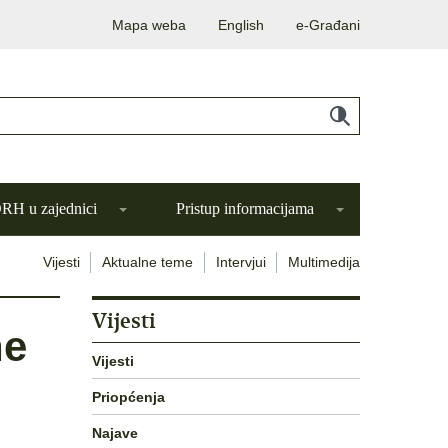
Mapa weba
English
e-Građani
H u zajednici
Pristup informacijama
Vijesti
Aktualne teme
Intervjui
Multimedija
Vijesti
ne
Vijesti
Priopćenja
Najave