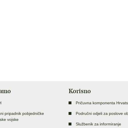
jamo
Korisno
H
Pričuvna komponenta Hrvats
ni pripadnik pobjedničke
Područni odjeli za poslove o
ske vojske
Službenik za informiranje