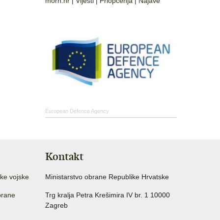
morh.hr
|
Vijesti
|
Priopćenja
|
Najave
European Defence Agency
Kontakt
ke vojske
Ministarstvo obrane Republike Hrvatske
brane
Trg kralja Petra Krešimira IV br. 1 10000
Zagreb