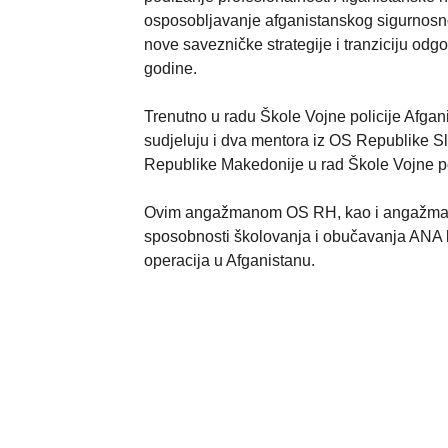
osposobljavanje afganistanskog sigurnosno
nove savezničke strategije i tranziciju odg
godine.
Trenutno u radu Škole Vojne policije Afga
sudjeluju i dva mentora iz OS Republike Sl
Republike Makedonije u rad Škole Vojne pol
Ovim angažmanom OS RH, kao i angažmanom 
sposobnosti školovanja i obučavanja ANA kao
operacija u Afganistanu.