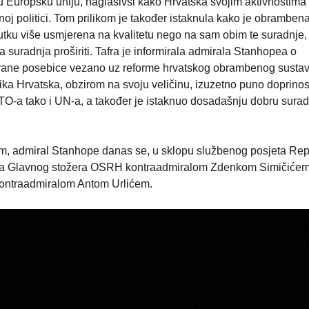
u Europsku uniju, naglasivši kako Hrvatska svojim aktivnostima
oj politici. Tom prilikom je također istaknula kako je obramben
utku više usmjerena na kvalitetu nego na sam obim te suradnje, 
suradnja proširiti. Tafra je informirala admirala Stanhopea o
obrane posebice vezano uz reforme hrvatskog obrambenog sustav
ka Hrvatska, obzirom na svoju veličinu, izuzetno puno doprinos
O-a tako i UN-a, a također je istaknuo dosadašnju dobru surad
m, admiral Stanhope danas se, u sklopu službenog posjeta Rep
ika Glavnog stožera OSRH kontraadmiralom Zdenkom Simičićem,
kontraadmiralom Antom Urlićem.