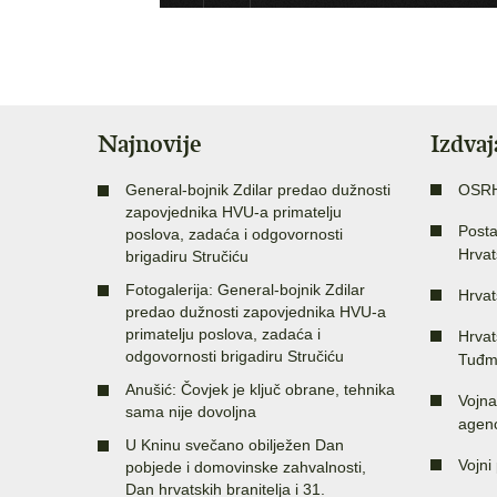
Najnovije
Izdva
General-bojnik Zdilar predao dužnosti
OSR
zapovjednika HVU-a primatelju
Posta
poslova, zadaća i odgovornosti
Hrvat
brigadiru Stručiću
Fotogalerija: General-bojnik Zdilar
Hrvat
predao dužnosti zapovjednika HVU-a
primatelju poslova, zadaća i
Hrvat
odgovornosti brigadiru Stručiću
Tuđm
Anušić: Čovjek je ključ obrane, tehnika
Vojna
sama nije dovoljna
agenc
U Kninu svečano obilježen Dan
Vojni 
pobjede i domovinske zahvalnosti,
Dan hrvatskih branitelja i 31.