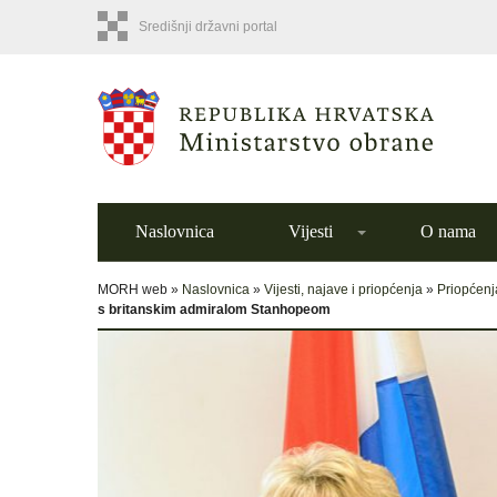
Središnji državni portal
Naslovnica
Vijesti
O nama
MORH web »
Naslovnica
»
Vijesti, najave i priopćenja
»
Priopćenj
s britanskim admiralom Stanhopeom