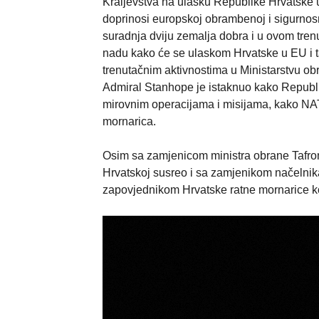
Kraljevstva na ulasku Republike Hrvatske 
doprinosi europskoj obrambenoj i sigurnosn
suradnja dviju zemalja dobra i u ovom tren
nadu kako će se ulaskom Hrvatske u EU i ta 
trenutačnim aktivnostima u Ministarstvu 
Admiral Stanhope je istaknuo kako Republi
mirovnim operacijama i misijama, kako NAT
mornarica.
Osim sa zamjenicom ministra obrane Tafro
Hrvatskoj susreo i sa zamjenikom načeln
zapovjednikom Hrvatske ratne mornarice 