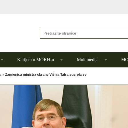
Karijera u MORH-u
Multimedija
MOR
a
»
Zamjenica ministra obrane Višnja Tafra susrela se