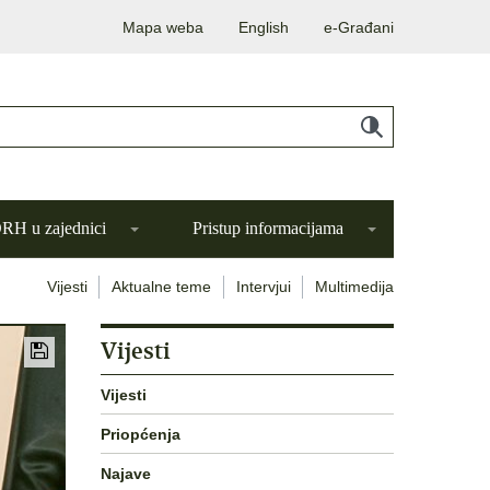
Mapa weba
English
e-Građani
H u zajednici
Pristup informacijama
Vijesti
Aktualne teme
Intervjui
Multimedija
Vijesti
Vijesti
Priopćenja
Najave