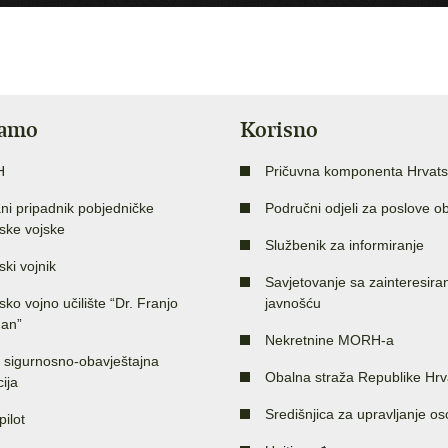
jamo
Korisno
H
Pričuvna komponenta Hrvats
ni pripadnik pobjedničke
Područni odjeli za poslove o
ske vojske
Službenik za informiranje
ski vojnik
Savjetovanje sa zainteresir
sko vojno učilište “Dr. Franjo
javnošću
an”
Nekretnine MORH-a
 sigurnosno-obavještajna
Obalna straža Republike Hrv
ija
Središnjica za upravljanje o
pilot