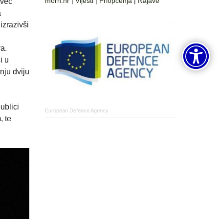
morh.hr
|
Vijesti
|
Priopćenja
|
Najave
 već
a
izrazivši
a.
i u
nju dviju
ublici
European Defence Agency
 te