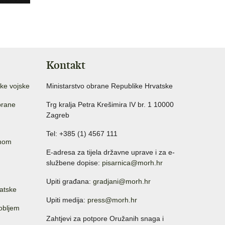
Kontakt
ke vojske
Ministarstvo obrane Republike Hrvatske
brane
Trg kralja Petra Krešimira IV br. 1 10000
Zagreb
Tel: +385 (1) 4567 111
anom
E-adresa za tijela državne uprave i za e-
službene dopise:
pisarnica@morh.hr
Upiti građana:
gradjani@morh.hr
atske
Upiti medija:
press@morh.hr
sobljem
Zahtjevi za potpore Oružanih snaga i