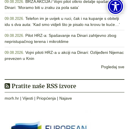
BRZA AKCIJA / Vojni pilot otkrio detalje spašavanja na
09.08.2026.
Dinari: ‘Moramo biti u zraku za pola sata’
Telefon im je uvijek u ruci, čak i na kupanje s obitelji
09.08.2026.
idu s dva auta: ‘Kad smo vidjeli što je pisalo na krovu te kuće…‘
Pilot HRZ-a: Spašavanje na Dinari zahtjevno zbog
09.08.2026.
nepristupačnog terena i mikroklime
Vojni piloti HRZ-a u akciji na Dinari: Ozlijeđeni Nijemac
09.08.2026.
prevezen u Knin
Pogledaj sve
Pratite naše RSS izvore
morh.hr
|
Vijesti
|
Priopćenja
|
Najave