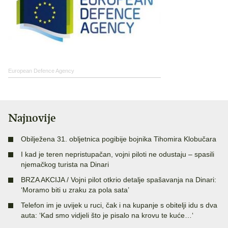
European Defence Agency
Najnovije
Obilježena 31. obljetnica pogibije bojnika Tihomira Klobučara
I kad je teren nepristupačan, vojni piloti ne odustaju – spasili
njemačkog turista na Dinari
BRZA AKCIJA / Vojni pilot otkrio detalje spašavanja na Dinari:
‘Moramo biti u zraku za pola sata’
Telefon im je uvijek u ruci, čak i na kupanje s obitelji idu s dva
auta: ‘Kad smo vidjeli što je pisalo na krovu te kuće…‘