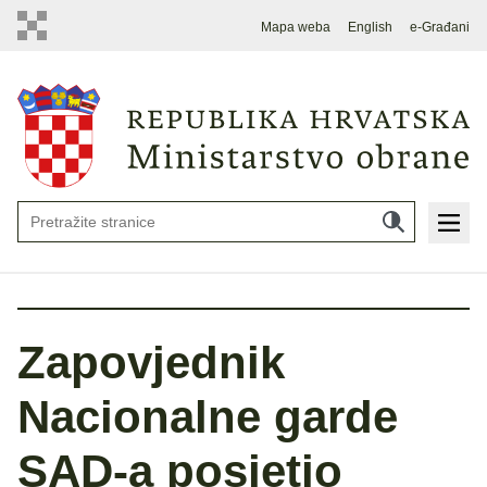
Mapa weba
English
e-Građani
Zapovjednik
Nacionalne garde
SAD-a posjetio