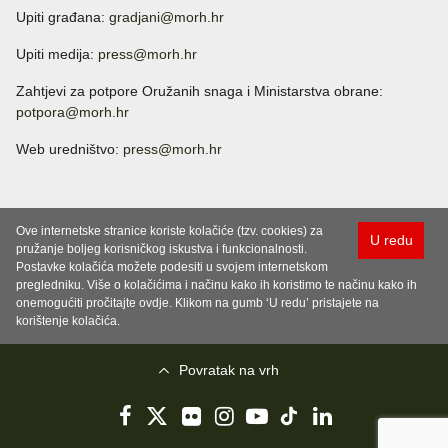
Upiti građana:
gradjani@morh.hr
Upiti medija:
press@morh.hr
Zahtjevi za potpore Oružanih snaga i Ministarstva obrane:
potpora@morh.hr
Web uredništvo:
press@morh.hr
Ove internetske stranice koriste kolačiće (tzv. cookies) za
U redu
pružanje boljeg korisničkog iskustva i funkcionalnosti.
Postavke kolačića možete podesiti u svojem internetskom
pregledniku. Više o kolačićima i načinu kako ih koristimo te načinu kako ih
onemogućiti pročitajte ovdje. Klikom na gumb ‘U redu’ pristajete na
korištenje kolačića.
Povratak na vrh