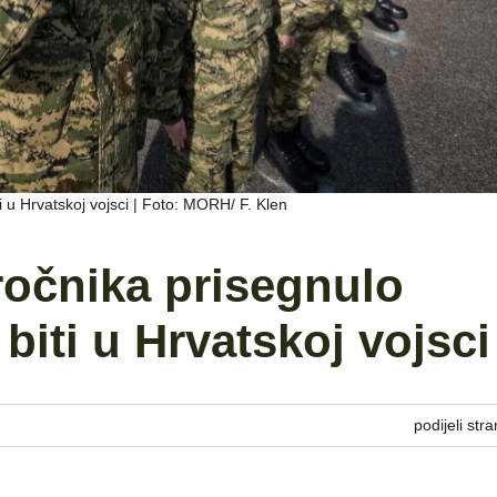
i u Hrvatskoj vojsci | Foto: MORH/ F. Klen
ročnika prisegnulo
biti u Hrvatskoj vojsci
podijeli stra