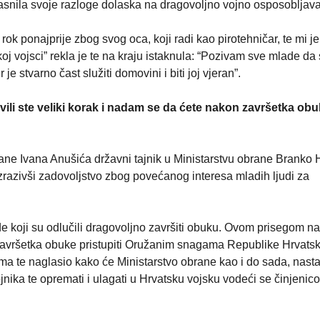
pojasnila svoje razloge dolaska na dragovoljno vojno osposobljav
rok ponajprije zbog svog oca, koji radi kao pirotehničar, te mi je
skoj vojsci” rekla je te na kraju istaknula: “Pozivam sve mlade da
e stvarno čast služiti domovini i biti joj vjeran”.
ili ste veliki korak i nadam se da ćete nakon završetka ob
ane Ivana Anušića državni tajnik u Ministarstvu obrane Branko 
izrazivši zadovoljstvo zbog povećanog interesa mladih ljudi za
e koji su odlučili dragovoljno završiti obuku. Ovom prisegom na
 završetka obuke pristupiti Oružanim snagama Republike Hrvatsk
ima te naglasio kako će Ministarstvo obrane kao i do sada, nasta
jnika te opremati i ulagati u Hrvatsku vojsku vodeći se činjeni