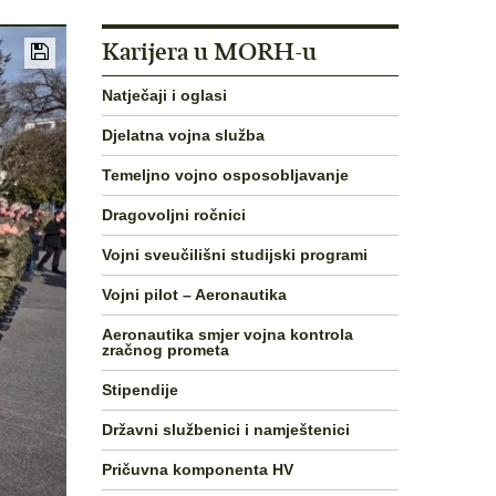
Karijera u MORH-u
Natječaji i oglasi
Djelatna vojna služba
Temeljno vojno osposobljavanje
Dragovoljni ročnici
Vojni sveučilišni studijski programi
Vojni pilot – Aeronautika
Aeronautika smjer vojna kontrola
zračnog prometa
Stipendije
Državni službenici i namještenici
Pričuvna komponenta HV