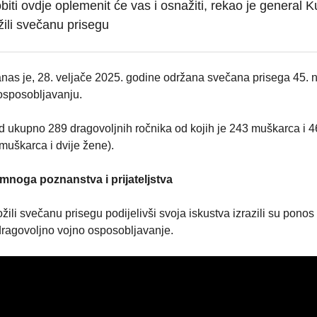
obiti ovdje oplemenit će vas i osnažiti, rekao je general 
žili svečanu prisegu
anas je, 28. veljače 2025. godine održana svečana prisega 45. 
osposobljavanju.
d ukupno 289 dragovoljnih ročnika od kojih je 243 muškarca i 4
 muškarca i dvije žene).
mnoga poznanstva i prijateljstva
žili svečanu prisegu podijelivši svoja iskustva izrazili su ponos 
ragovoljno vojno osposobljavanje.