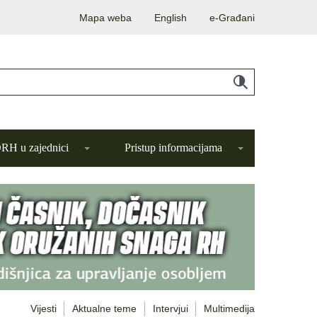
Mapa weba
English
e-Građani
H u zajednici
Pristup informacijama
Vijesti
Aktualne teme
Intervjui
Multimedija