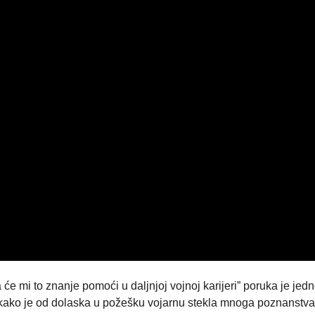
e mi to znanje pomoći u daljnjoj vojnoj karijeri” poruka je jed
 kako je od dolaska u požešku vojarnu stekla mnoga poznanstva