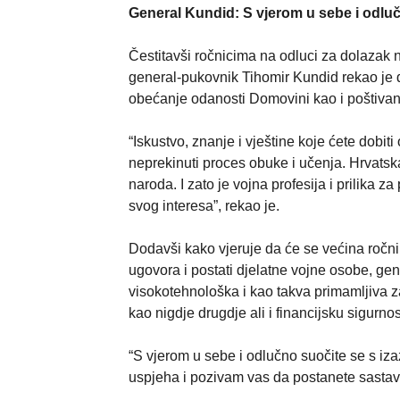
General Kundid: S vjerom u sebe i odlu
Čestitavši ročnicima na odluci za dolazak
general-pukovnik Tihomir Kundid rekao je 
obećanje odanosti Domovini kao i poštivanj
“Iskustvo, znanje i vještine koje ćete dobiti
neprekinuti proces obuke i učenja. Hrvatska
naroda. I zato je vojna profesija i prilika 
svog interesa”, rekao je.
Dodavši kako vjeruje da će se većina ročn
ugovora i postati djelatne vojne osobe, ge
visokotehnološka i kao takva primamljiva z
kao nigdje drugdje ali i financijsku sigurnos
“S vjerom u sebe i odlučno suočite se s iz
uspjeha i pozivam vas da postanete sastav