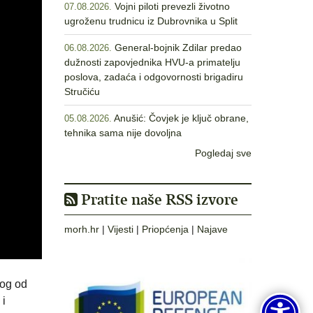
Vojni piloti prevezli životno
07.08.2026.
ugroženu trudnicu iz Dubrovnika u Split
General-bojnik Zdilar predao
06.08.2026.
dužnosti zapovjednika HVU-a primatelju
poslova, zadaća i odgovornosti brigadiru
Stručiću
Anušić: Čovjek je ključ obrane,
05.08.2026.
tehnika sama nije dovoljna
Pogledaj sve
Pratite naše RSS izvore
morh.hr
|
Vijesti
|
Priopćenja
|
Najave
nog od
 i