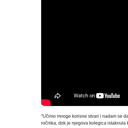
“Učimo mnoge korisne stvari i nadam se da ć
ročnika, dok je njegova kolegica istaknula