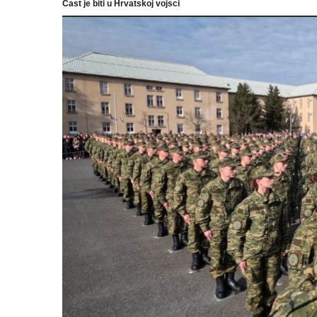
Čast je biti u Hrvatskoj vojsci