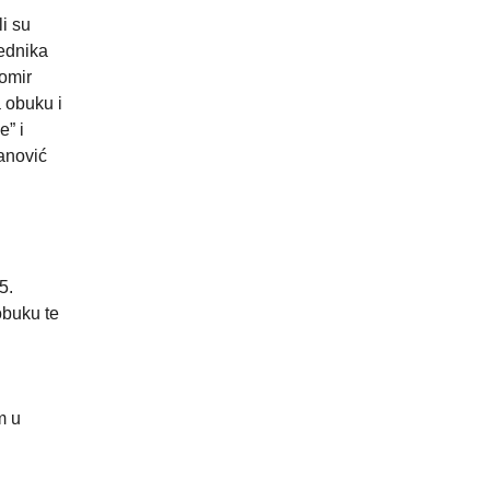
li su
jednika
omir
 obuku i
e” i
janović
5.
obuku te
m u