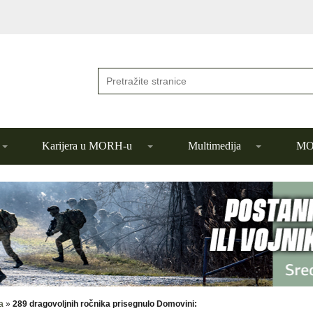
Karijera u MORH-u
Multimedija
MOR
a
»
289 dragovoljnih ročnika prisegnulo Domovini: