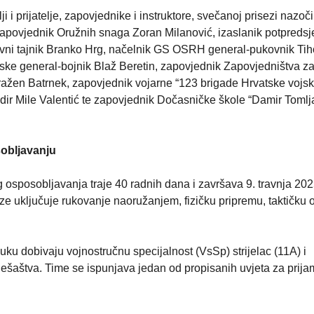
ji i prijatelje, zapovjednike i instruktore, svečanoj prisezi nazoči
zapovjednik Oružnih snaga Zoran Milanović, izaslanik potpreds
avni tajnik Branko Hrg, načelnik GS OSRH general-pukovnik Tih
ke general-bojnik Blaž Beretin, zapovjednik Zapovjedništva za
ražen Batrnek, zapovjednik vojarne “123 brigade Hrvatske vojsk
gadir Mile Valentić te zapovjednik Dočasničke škole “Damir Toml
obljavanju
g osposobljavanja traje 40 radnih dana i završava 9. travnja 202
aze uključuje rukovanje naoružanjem, fizičku pripremu, taktičku 
uku dobivaju vojnostručnu specijalnost (VsSp) strijelac (11A) i
pješaštva. Time se ispunjava jedan od propisanih uvjeta za prija