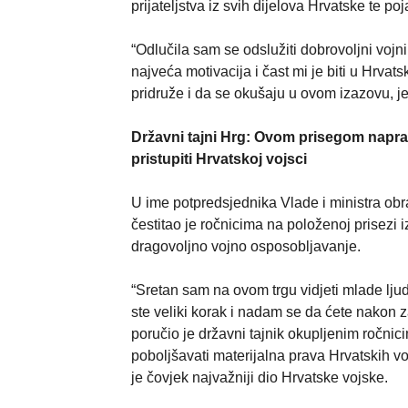
prijateljstva iz svih dijelova Hrvatske te 
“Odlučila sam se odslužiti dobrovoljni vojni 
najveća motivacija i čast mi je biti u Hrvat
pridruže i da se okušaju u ovom izazovu, jer j
Državni tajni Hrg: Ovom prisegom naprav
pristupiti Hrvatskoj vojsci
U ime potpredsjednika Vlade i ministra obr
čestitao je ročnicima na položenoj prisezi 
dragovoljno vojno osposobljavanje.
“Sretan sam na ovom trgu vidjeti mlade ljud
ste veliki korak i nadam se da ćete nakon
poručio je državni tajnik okupljenim ročnic
poboljšavati materijalna prava Hrvatskih vo
je čovjek najvažniji dio Hrvatske vojske.