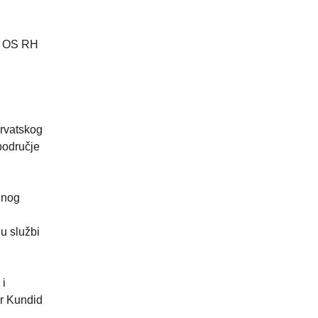
ra OS RH
hrvatskog
 područje
lnog
u službi
 i
ir Kundid