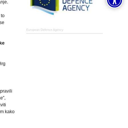
anje.
 to
 se
European Defence Agency
uke
Hrg
pravili
e”,
viti
com kako