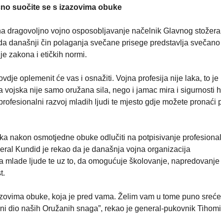
čno suočite se s izazovima obuke
 na dragovoljno vojno osposobljavanje načelnik Glavnog stože
da današnji čin polaganja svečane prisege predstavlja svečano
e zakona i etičkih normi.
 ovdje oplemenit će vas i osnažiti. Vojna profesija nije laka, to je
 vojska nije samo oružana sila, nego i jamac mira i sigurnosti 
za profesionalni razvoj mladih ljudi te mjesto gdje možete pronaći
ika nakon osmotjedne obuke odlučiti na potpisivanje profesiona
neral Kundid je rekao da je današnja vojna organizacija
a mlade ljude te uz to, da omogućuje školovanje, napredovanje 
t.
azovima obuke, koja je pred vama. Želim vam u tome puno sreće
ni dio naših Oružanih snaga”, rekao je general-pukovnik Tihom