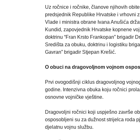
Uz ročnice i ročnike, članove njihovih obitel
predsjednik Republike Hrvatske i vrhovni 
Vlade i ministra obrane Ivana Anušića drž
Kundid, zapovjednik Hrvatske kopnene vojs
doktrinu “Fran Krsto Frankopan” brigadir D
Središta za obuku, doktrinu i logistiku bri
Gavran” brigadir Stjepan Krešić.
O obuci na dragovoljnom vojnom ospos
Prvi ovogodišnji ciklus dragovoljnog vojno
godine. Intenzivna obuka koju ročnici prol
osnovne vojničke vještine.
Dragovoljni ročnici koji uspješno završe ob
osposobljeni su za dužnost strijelca roda 
djelatnu vojnu službu.