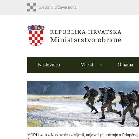
Središnji državni portal
Naslovnica
Vijesti
O nama
MORH web »
Naslovnica
»
Vijesti, najave i priopćenja
»
Priopćenj