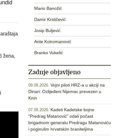
Kundid
Mario Banožić
Damir Krstičević
Josip Buljević
naraštaja
Ante Kotromanović
Branko Vukelić
6 žena,
Zadnje objavljeno
Vojni piloti HRZ-a u akciji na
09.08.2026.
Dinari: Ozlijeđeni Nijemac prevezen u
i
Knin
Kadeti Kadetske bojne
07.08.2026.
“Predrag Matanović” odali počast
brigadnom generalu Predragu Matanoviću
i poginulim hrvatskim braniteljima