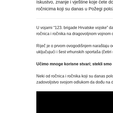
Iskustvo, znanje i vještine koje ćete d
ročnicima koji su danas u Požegi polo
U vojarni “123. brigade Hrvatske vojske” d
ročnica i ročnika na dragovoljnom vojnom 
Riječ je o prvom ovogodišnjem naraštaju o
uključujući i šest vrhunskih sportaša (četiri
Učimo mnoge korisne stvari; stekli smo 
Neki od ročnica i ročnika koji su danas polo
zadovoljstvo svojom odlukom da dođu na d