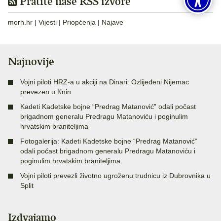
Pratite naše RSS izvore
morh.hr
|
Vijesti
|
Priopćenja
|
Najave
Najnovije
Vojni piloti HRZ-a u akciji na Dinari: Ozlijeđeni Nijemac
prevezen u Knin
Kadeti Kadetske bojne “Predrag Matanović” odali počast
brigadnom generalu Predragu Matanoviću i poginulim
hrvatskim braniteljima
Fotogalerija: Kadeti Kadetske bojne “Predrag Matanović”
odali počast brigadnom generalu Predragu Matanoviću i
poginulim hrvatskim braniteljima
Vojni piloti prevezli životno ugroženu trudnicu iz Dubrovnika u
Split
Izdvajamo