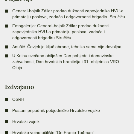
General-bojnik Zdilar predao dužnosti zapovjednika HVU-a
primatelju poslova, zadaća i odgovornosti brigadiru Stručiću
Fotogalerija: General-bojnik Zdilar predao dužnosti
zapovjednika HVU-a primatelju poslova, zadaća i
odgovornosti brigadiru Stručiću
Anušić: Čovjek je ključ obrane, tehnika sama nije dovoljna
U Kninu svečano obilježen Dan pobjede i domovinske
zahvalnosti, Dan hrvatskih branitelja i 31. obljetnica VRO
Oluja
Izdvajamo
OSRH
Postani pripadnik pobjedničke Hrvatske vojske
Hrvatski vojnik
Hrvatsko vojno učilište “Dr. Franjo Tuđman”