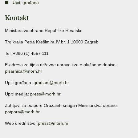
Upiti građana
Kontakt
Ministarstvo obrane Republike Hrvatske
Trg kralja Petra Krešimira IV br. 1 10000 Zagreb
Tel: +385 (1) 4567 111
E-adresa za tijela državne uprave i za e-službene dopise:
pisarnica@morh.hr
Upiti građana:
gradjani@morh.hr
Upiti medija:
press@morh.hr
Zahtjevi za potpore Oružanih snaga i Ministarstva obrane:
potpora@morh.hr
Web uredništvo:
press@morh.hr