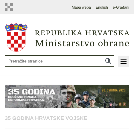
Mapa weba
English
e-Građani
35 GODINA HRVATSKE VOJSKE