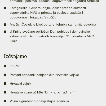
primatelju poslova, zadaća i odgovornosti brigadiru Stručiću
Fotogalerija: General-bojnik Zdilar predao dužnosti
zapovjednika HVU-a primatelju poslova, zadaća i
odgovornosti brigadiru Stručiću
Anušić: Čovjek je ključ obrane, tehnika sama nije dovoljna
U Kninu svečano obilježen Dan pobjede i domovinske
zahvalnosti, Dan hrvatskih branitelja i 31. obljetnica VRO
Oluja
Izdvajamo
OSRH
Postani pripadnik pobjedničke Hrvatske vojske
Hrvatski vojnik
Hrvatsko vojno učilište “Dr. Franjo Tuđman”
Vojna sigurnosno-obavještajna agencija