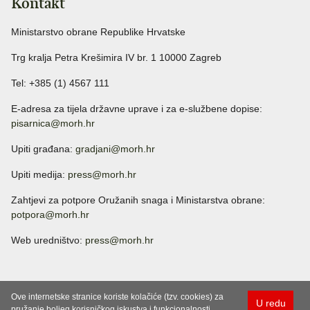
Kontakt
Ministarstvo obrane Republike Hrvatske
Trg kralja Petra Krešimira IV br. 1 10000 Zagreb
Tel: +385 (1) 4567 111
E-adresa za tijela državne uprave i za e-službene dopise:
pisarnica@morh.hr
Upiti građana:
gradjani@morh.hr
Upiti medija:
press@morh.hr
Zahtjevi za potpore Oružanih snaga i Ministarstva obrane:
potpora@morh.hr
Web uredništvo:
press@morh.hr
Ove internetske stranice koriste kolačiće (tzv. cookies) za
U redu
pružanje boljeg korisničkog iskustva i funkcionalnosti.