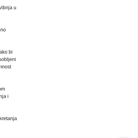
vibnja u
jno
ako bi
sobljeni
mnost
jom
ja i
kretanja