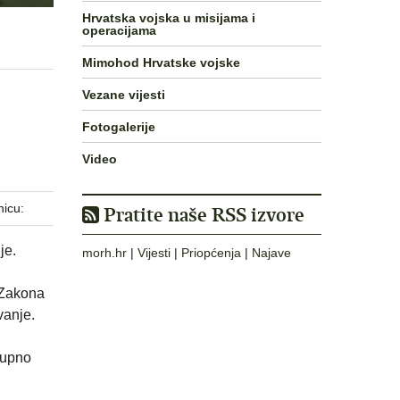
Hrvatska vojska u misijama i
operacijama
Mimohod Hrvatske vojske
Vezane vijesti
Fotogalerije
Video
nicu:
Pratite naše RSS izvore
je.
morh.hr
|
Vijesti
|
Priopćenja
|
Najave
 Zakona
vanje.
kupno