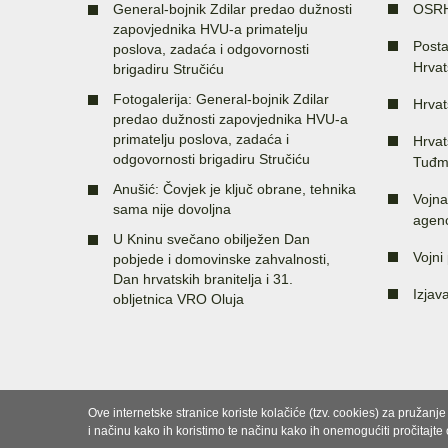
General-bojnik Zdilar predao dužnosti
OSR
zapovjednika HVU-a primatelju
Posta
poslova, zadaća i odgovornosti
Hrvat
brigadiru Stručiću
Fotogalerija: General-bojnik Zdilar
Hrvat
predao dužnosti zapovjednika HVU-a
primatelju poslova, zadaća i
Hrvat
odgovornosti brigadiru Stručiću
Tuđm
Anušić: Čovjek je ključ obrane, tehnika
Vojna
sama nije dovoljna
agenc
U Kninu svečano obilježen Dan
Vojni 
pobjede i domovinske zahvalnosti,
Dan hrvatskih branitelja i 31.
Izjav
obljetnica VRO Oluja
Ove internetske stranice koriste kolačiće (tzv. cookies) za pružanj
i načinu kako ih koristimo te načinu kako ih onemogućiti pročitajte