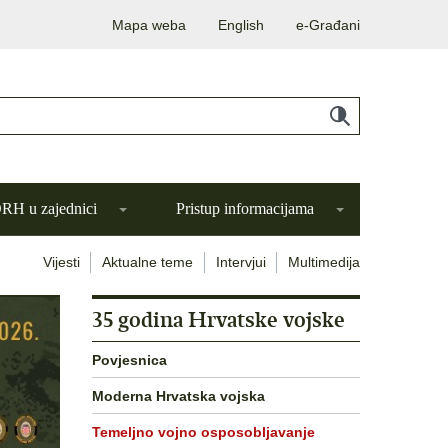
Mapa weba
English
e-Građani
H u zajednici
Pristup informacijama
Vijesti
Aktualne teme
Intervjui
Multimedija
35 godina Hrvatske vojske
Povjesnica
Moderna Hrvatska vojska
Temeljno vojno osposobljavanje