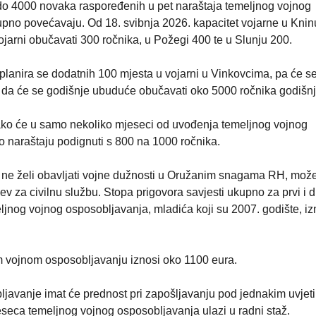
 do 4000 novaka raspoređenih u pet naraštaja temeljnog vojnog
tupno povećavaju. Od 18. svibnja 2026. kapacitet vojarne u Knin
vojarni obučavati 300 ročnika, u Požegi 400 te u Slunju 200.
 planira se dodatnih 100 mjesta u vojarni u Vinkovcima, pa će s
i da će se godišnje ubuduće obučavati oko 5000 ročnika godišnj
ako će u samo nekoliko mjeseci od uvođenja temeljnog vojnog
o naraštaju podignuti s 800 na 1000 ročnika.
ja ne želi obavljati vojne dužnosti u Oružanim snagama RH, mož
tjev za civilnu službu. Stopa prigovora savjesti ukupno za prvi i d
jnog vojnog osposobljavanja, mladića koji su 2007. godište, iz
 vojnom osposobljavanju iznosi oko 1100 eura.
ljavanje imat će prednost pri zapošljavanju pod jednakim uvjet
jeseca temeljnog vojnog osposobljavanja ulazi u radni staž.