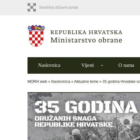
Središnji državni portal
Naslovnica
Vijesti
O nama
MORH web »
Naslovnica
»
Aktualne teme
»
35 godina Hrvatske v