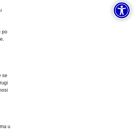
u
e po
e.
e se
rugi
nosi
ima u