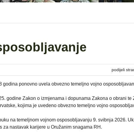
sposobljavanje
podijeli stra
8 godina ponovno uvela obvezno temeljno vojno osposobljavan
 2025. godine Zakon o izmjenama i dopunama Zakona o obrani te
vatske, kojima je uvedeno obvezno temeljno vojno osposoblja
e obuku na temeljnom vojnom osposobljavanju 9. svibnja 2026. U
eres za nastavak karijere u Oružanim snagama RH.