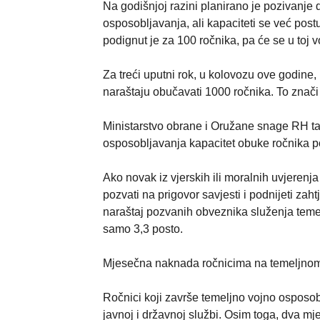
Na godišnjoj razini planirano je pozivanje
osposobljavanja, ali kapaciteti se već pos
podignut je za 100 ročnika, pa će se u toj 
Za treći uputni rok, u kolovozu ove godine,
naraštaju obučavati 1000 ročnika. To znač
Ministarstvo obrane i Oružane snage RH t
osposobljavanja kapacitet obuke ročnika p
Ako novak iz vjerskih ili moralnih uvjeren
pozvati na prigovor savjesti i podnijeti zah
naraštaj pozvanih obveznika služenja temel
samo 3,3 posto.
Mjesečna naknada ročnicima na temeljnom
Ročnici koji završe temeljno vojno osposob
javnoj i državnoj službi. Osim toga, dva m