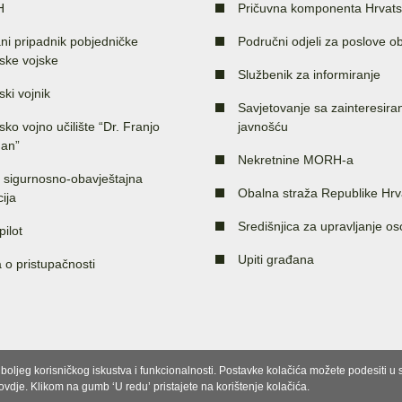
H
Pričuvna komponenta Hrvats
ni pripadnik pobjedničke
Područni odjeli za poslove o
ske vojske
Službenik za informiranje
ski vojnik
Savjetovanje sa zainteresir
sko vojno učilište “Dr. Franjo
javnošću
an”
Nekretnine MORH-a
 sigurnosno-obavještajna
Obalna straža Republike Hrv
ija
Središnjica za upravljanje o
pilot
Upiti građana
a o pristupačnosti
e boljeg korisničkog iskustva i funkcionalnosti. Postavke kolačića možete podesiti 
 ovdje. Klikom na gumb ‘U redu’ pristajete na korištenje kolačića.