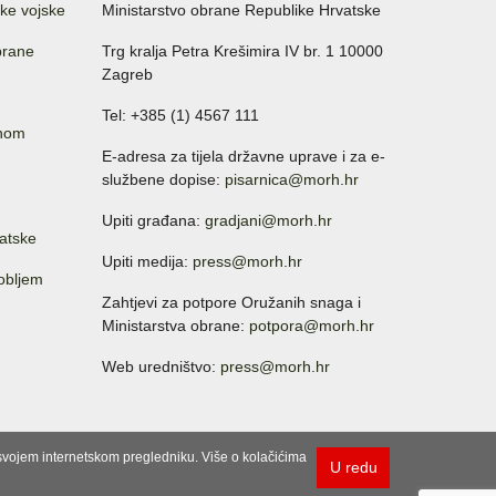
ke vojske
Ministarstvo obrane Republike Hrvatske
brane
Trg kralja Petra Krešimira IV br. 1 10000
Zagreb
Tel: +385 (1) 4567 111
anom
E-adresa za tijela državne uprave i za e-
službene dopise:
pisarnica@morh.hr
Upiti građana:
gradjani@morh.hr
atske
Upiti medija:
press@morh.hr
sobljem
Zahtjevi za potpore Oružanih snaga i
Ministarstva obrane:
potpora@morh.hr
Web uredništvo:
press@morh.hr
u svojem internetskom pregledniku. Više o kolačićima
U redu