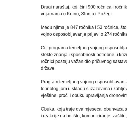
Drugi naraštaj, koji čini 900 ročnica i roč
vojarnama u Kninu, Slunju i Požegi.
Među njima je 847 ročnika i 53 ročnice, št
vojno osposobljavanje prijavilo 274 ročnika
Cilj programa temeljnog vojnog osposoblja
stekle znanja i sposobnosti potrebne u kriz
ročnici postaju važan dio pričuvnog sast
države.
Program temeljnog vojnog osposobljavanja
tehnologijom u skladu s izazovima i zahtje
vještine, proći i obuku upravljanja dronovi
Obuka, koja traje dva mjeseca, obuhvaća s
i reakcije na bojištu, komuniciranje, zaštitu