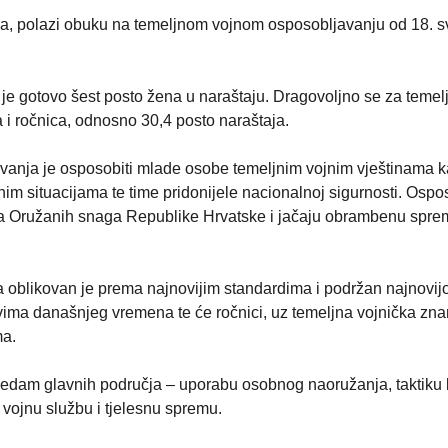
nika, polazi obuku na temeljnom vojnom osposobljavanju od 18. s
o je gotovo šest posto žena u naraštaju. Dragovoljno se za temel
 i ročnica, odnosno 30,4 posto naraštaja.
vanja je osposobiti mlade osobe temeljnim vojnim vještinama k
nim situacijama te time pridonijele nacionalnoj sigurnosti. Ospo
ava Oružanih snaga Republike Hrvatske i jačaju obrambenu spre
 oblikovan je prema najnovijim standardima i podržan najnovi
vima današnjeg vremena te će ročnici, uz temeljna vojnička znan
ma.
edam glavnih područja – uporabu osobnog naoružanja, taktiku 
, vojnu službu i tjelesnu spremu.