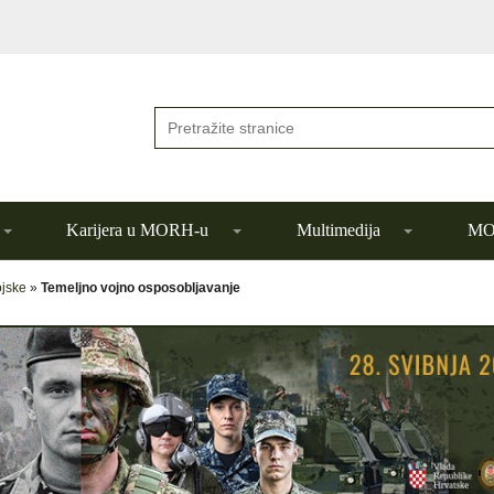
Karijera u MORH-u
Multimedija
MOR
ojske
»
Temeljno vojno osposobljavanje