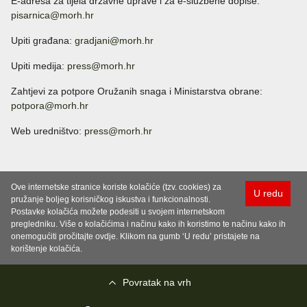
E-adresa za tijela državne uprave i za e-službene dopise:
pisarnica@morh.hr
Upiti građana:
gradjani@morh.hr
Upiti medija:
press@morh.hr
Zahtjevi za potpore Oružanih snaga i Ministarstva obrane:
potpora@morh.hr
Web uredništvo:
press@morh.hr
Ove internetske stranice koriste kolačiće (tzv. cookies) za
U redu
pružanje boljeg korisničkog iskustva i funkcionalnosti.
Postavke kolačića možete podesiti u svojem internetskom
pregledniku. Više o kolačićima i načinu kako ih koristimo te načinu kako ih
onemogućiti pročitajte ovdje. Klikom na gumb ‘U redu’ pristajete na
korištenje kolačića.
Povratak na vrh