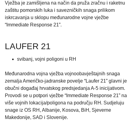
Vježba je zamišljena na način da pruža zračnu i raketnu
zaštitu pomorskih luka i savezničkih snaga prilikom
iskrcavanja u sklopu međunarodne vojne vježbe
“Immediate Response 21”.
LAUFER 21
svibanj, vojni poligoni u RH
Međunarodna vojna vježba vojnoobavještajnih snaga
zemalja Američko-jadranske povelje “Laufer 21” glavni je
obučni događaj hrvatskog predsjedanja A-5 inicijativom.
Provodi se u potpori vježbe “Immediate Response 21” na
više vojnih lokacija/poligona na području RH. Sudjeluju
snage iz OS RH, Albanije, Kosova, BiH, Sjeverne
Makedonije, SAD i Slovenije.