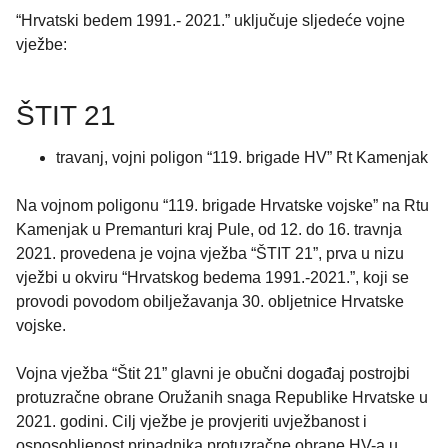
“Hrvatski bedem 1991.- 2021.” uključuje sljedeće vojne
vježbe:
ŠTIT 21
travanj, vojni poligon “119. brigade HV” Rt Kamenjak
Na vojnom poligonu “119. brigade Hrvatske vojske” na Rtu
Kamenjak u Premanturi kraj Pule, od 12. do 16. travnja
2021. provedena je vojna vježba “ŠTIT 21”, prva u nizu
vježbi u okviru “Hrvatskog bedema 1991.-2021.”, koji se
provodi povodom obilježavanja 30. obljetnice Hrvatske
vojske.
Vojna vježba “Štit 21” glavni je obučni događaj postrojbi
protuzračne obrane Oružanih snaga Republike Hrvatske u
2021. godini. Cilj vježbe je provjeriti uvježbanost i
osposobljenost pripadnika protuzračne obrane HV-a u