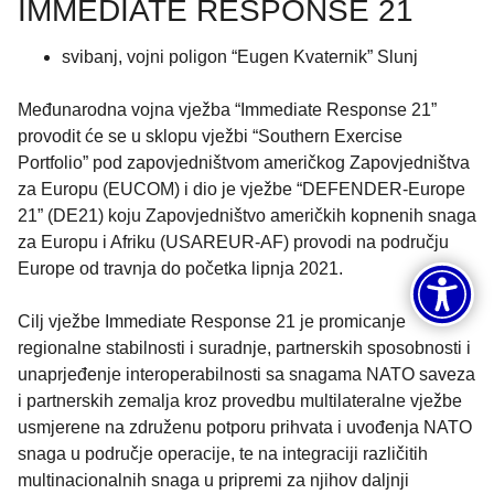
IMMEDIATE RESPONSE 21
svibanj, vojni poligon “Eugen Kvaternik” Slunj
Međunarodna vojna vježba “Immediate Response 21”
provodit će se u sklopu vježbi “Southern Exercise
Portfolio” pod zapovjedništvom američkog Zapovjedništva
za Europu (EUCOM) i dio je vježbe “DEFENDER-Europe
21” (DE21) koju Zapovjedništvo američkih kopnenih snaga
za Europu i Afriku (USAREUR-AF) provodi na području
Europe od travnja do početka lipnja 2021.
Cilj vježbe Immediate Response 21 je promicanje
regionalne stabilnosti i suradnje, partnerskih sposobnosti i
unaprjeđenje interoperabilnosti sa snagama NATO saveza
i partnerskih zemalja kroz provedbu multilateralne vježbe
usmjerene na združenu potporu prihvata i uvođenja NATO
snaga u područje operacije, te na integraciji različitih
multinacionalnih snaga u pripremi za njihov daljnji