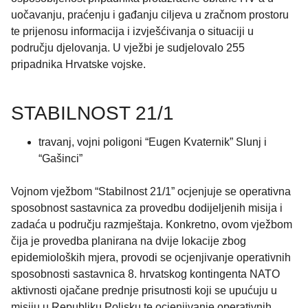
uočavanju, praćenju i gađanju ciljeva u zračnom prostoru
te prijenosu informacija i izvješćivanja o situaciji u
području djelovanja. U vježbi je sudjelovalo 255
pripadnika Hrvatske vojske.
STABILNOST 21/1
travanj, vojni poligoni “Eugen Kvaternik” Slunj i
“Gašinci”
Vojnom vježbom “Stabilnost 21/1” ocjenjuje se operativna
sposobnost sastavnica za provedbu dodijeljenih misija i
zadaća u području razmještaja. Konkretno, ovom vježbom
čija je provedba planirana na dvije lokacije zbog
epidemioloških mjera, provodi se ocjenjivanje operativnih
sposobnosti sastavnica 8. hrvatskog kontingenta NATO
aktivnosti ojačane prednje prisutnosti koji se upućuju u
misiju u Republiku Poljsku te ocjenjivanje operativnih