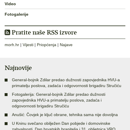
Video
Fotogalerije
Pratite naše RSS izvore
morh.hr
|
Vijesti
|
Priopćenja
|
Najave
Najnovije
General-bojnik Zdilar predao dužnosti zapovjednika HVU-a
primatelju poslova, zadaća i odgovornosti brigadiru Stručiću
Fotogalerija: General-bojnik Zdilar predao dužnosti
zapovjednika HVU-a primatelju poslova, zadaća i
odgovornosti brigadiru Stručiću
Anušić: Čovjek je ključ obrane, tehnika sama nije dovoljna
U Kninu svečano obilježen Dan pobjede i domovinske
zahvalnosti, Dan hrvatskih branitelja i 31. obljetnica VRO