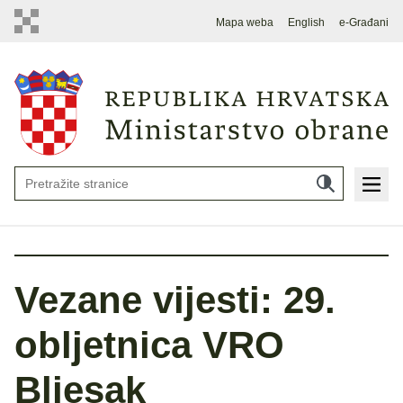
Mapa weba
English
e-Građani
Vezane vijesti: 29.
obljetnica VRO
Bljesak