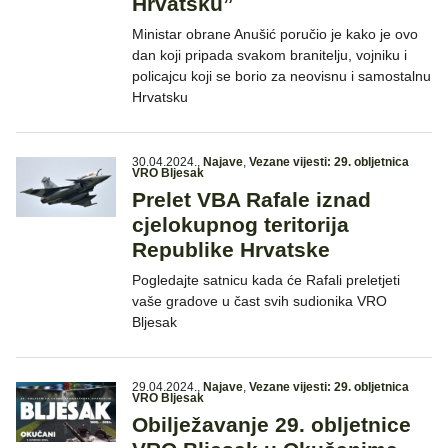
Hrvatsku”
Ministar obrane Anušić poručio je kako je ovo
dan koji pripada svakom branitelju, vojniku i
policajcu koji se borio za neovisnu i samostalnu
Hrvatsku
30.04.2024.
,
Najave
,
Vezane vijesti: 29. obljetnica
VRO Bljesak
Prelet VBA Rafale iznad
cjelokupnog teritorija
Republike Hrvatske
Pogledajte satnicu kada će Rafali preletjeti
vaše gradove u čast svih sudionika VRO
Bljesak
29.04.2024.
,
Najave
,
Vezane vijesti: 29. obljetnica
VRO Bljesak
Obilježavanje 29. obljetnice