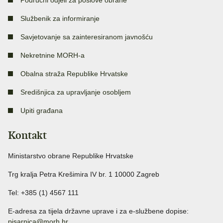
Područni odjeli za poslove obrane
Službenik za informiranje
Savjetovanje sa zainteresiranom javnošću
Nekretnine MORH-a
Obalna straža Republike Hrvatske
Središnjica za upravljanje osobljem
Upiti građana
Kontakt
Ministarstvo obrane Republike Hrvatske
Trg kralja Petra Krešimira IV br. 1 10000 Zagreb
Tel: +385 (1) 4567 111
E-adresa za tijela državne uprave i za e-službene dopise:
pisarnica@morh.hr