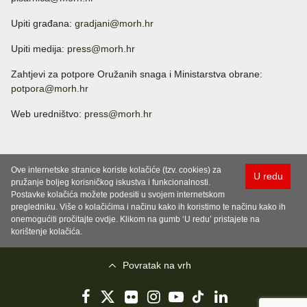
Upiti građana:
gradjani@morh.hr
Upiti medija:
press@morh.hr
Zahtjevi za potpore Oružanih snaga i Ministarstva obrane:
potpora@morh.hr
Web uredništvo:
press@morh.hr
Ove internetske stranice koriste kolačiće (tzv. cookies) za
U redu
pružanje boljeg korisničkog iskustva i funkcionalnosti.
Postavke kolačića možete podesiti u svojem internetskom
pregledniku. Više o kolačićima i načinu kako ih koristimo te načinu kako ih
onemogućiti pročitajte ovdje. Klikom na gumb ‘U redu’ pristajete na
korištenje kolačića.
Povratak na vrh