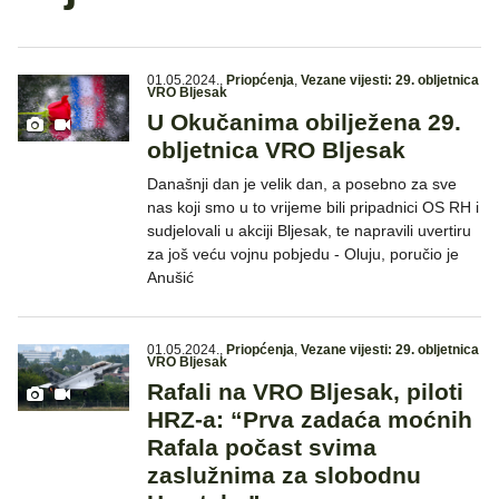
01.05.2024.
,
Priopćenja
,
Vezane vijesti: 29. obljetnica
VRO Bljesak
U Okučanima obilježena 29.
obljetnica VRO Bljesak
Današnji dan je velik dan, a posebno za sve
nas koji smo u to vrijeme bili pripadnici OS RH i
sudjelovali u akciji Bljesak, te napravili uvertiru
za još veću vojnu pobjedu - Oluju, poručio je
Anušić
01.05.2024.
,
Priopćenja
,
Vezane vijesti: 29. obljetnica
VRO Bljesak
Rafali na VRO Bljesak, piloti
HRZ-a: “Prva zadaća moćnih
Rafala počast svima
zaslužnima za slobodnu