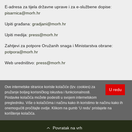
E-adresa za tijela državne uprave i za e-službene dopise:
pisarnica@morh.hr
Upiti građana:
gradjani@morh.hr
Upiti medija:
press@morh.hr
Zahtjevi za potpore Oružanih snaga i Ministarstva obrane:
potpora@morh.hr
Web uredništvo:
press@morh.hr
Ove internetske stranice koriste kolačiće (tzv. cookies) za
U redu
pružanje boljeg korisničkog iskustva i funkcionalnosti.
Postavke kolačića možete podesiti u svojem internetskom
pregledniku. Više o kolačićima i načinu kako ih koristimo te načinu kako ih
onemogućiti pročitajte ovdje. Klikom na gumb ‘U redu’ pristajete na
korištenje kolačića.
Povratak na vrh