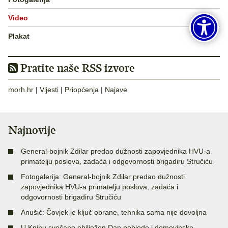
Video
Plakat
Pratite naše RSS izvore
morh.hr
|
Vijesti
|
Priopćenja
|
Najave
Najnovije
General-bojnik Zdilar predao dužnosti zapovjednika HVU-a
primatelju poslova, zadaća i odgovornosti brigadiru Stručiću
Fotogalerija: General-bojnik Zdilar predao dužnosti
zapovjednika HVU-a primatelju poslova, zadaća i
odgovornosti brigadiru Stručiću
Anušić: Čovjek je ključ obrane, tehnika sama nije dovoljna
U Kninu svečano obilježen Dan pobjede i domovinske