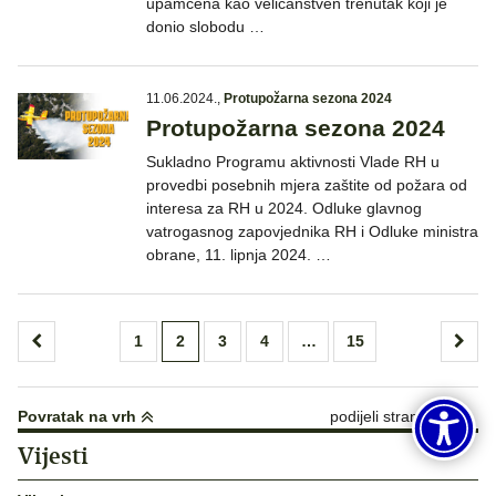
upamćena kao veličanstven trenutak koji je
donio slobodu …
11.06.2024.
,
Protupožarna sezona 2024
Protupožarna sezona 2024
Sukladno Programu aktivnosti Vlade RH u
provedbi posebnih mjera zaštite od požara od
interesa za RH u 2024. Odluke glavnog
vatrogasnog zapovjednika RH i Odluke ministra
obrane, 11. lipnja 2024. …
Brojevi
1
2
3
4
…
15
stranica
objava
Povratak na vrh
podijeli stranicu:
Vijesti