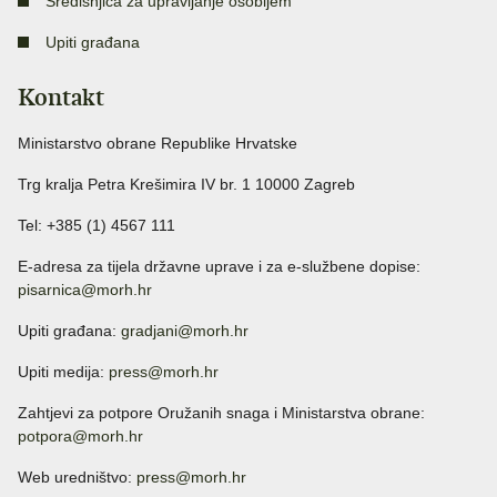
Središnjica za upravljanje osobljem
Upiti građana
Kontakt
Ministarstvo obrane Republike Hrvatske
Trg kralja Petra Krešimira IV br. 1 10000 Zagreb
Tel: +385 (1) 4567 111
E-adresa za tijela državne uprave i za e-službene dopise:
pisarnica@morh.hr
Upiti građana:
gradjani@morh.hr
Upiti medija:
press@morh.hr
Zahtjevi za potpore Oružanih snaga i Ministarstva obrane:
potpora@morh.hr
Web uredništvo:
press@morh.hr