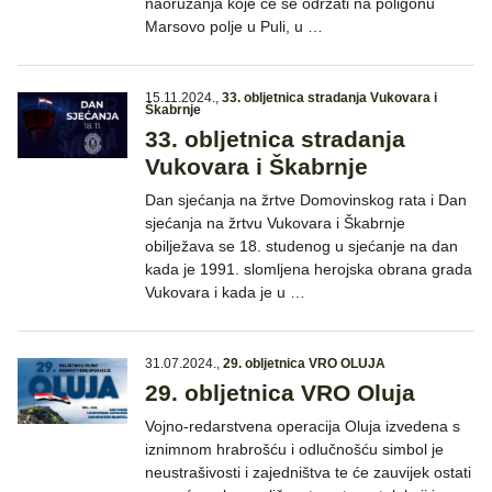
naoružanja koje će se održati na poligonu
Marsovo polje u Puli, u …
15.11.2024.
,
33. obljetnica stradanja Vukovara i
Škabrnje
33. obljetnica stradanja
Vukovara i Škabrnje
Dan sjećanja na žrtve Domovinskog rata i Dan
sjećanja na žrtvu Vukovara i Škabrnje
obilježava se 18. studenog u sjećanje na dan
kada je 1991. slomljena herojska obrana grada
Vukovara i kada je u …
31.07.2024.
,
29. obljetnica VRO OLUJA
29. obljetnica VRO Oluja
Vojno-redarstvena operacija Oluja izvedena s
iznimnom hrabrošću i odlučnošću simbol je
neustrašivosti i zajedništva te će zauvijek ostati