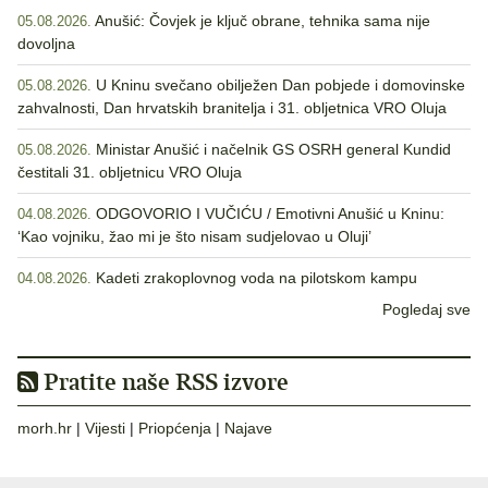
Anušić: Čovjek je ključ obrane, tehnika sama nije
05.08.2026.
dovoljna
U Kninu svečano obilježen Dan pobjede i domovinske
05.08.2026.
zahvalnosti, Dan hrvatskih branitelja i 31. obljetnica VRO Oluja
Ministar Anušić i načelnik GS OSRH general Kundid
05.08.2026.
čestitali 31. obljetnicu VRO Oluja
ODGOVORIO I VUČIĆU / Emotivni Anušić u Kninu:
04.08.2026.
‘Kao vojniku, žao mi je što nisam sudjelovao u Oluji’
Kadeti zrakoplovnog voda na pilotskom kampu
04.08.2026.
Pogledaj sve
Pratite naše RSS izvore
morh.hr
|
Vijesti
|
Priopćenja
|
Najave