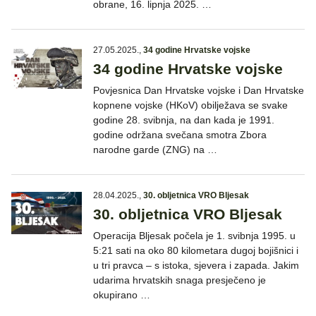
obrane, 16. lipnja 2025. …
27.05.2025.
,
34 godine Hrvatske vojske
34 godine Hrvatske vojske
Povjesnica Dan Hrvatske vojske i Dan Hrvatske
kopnene vojske (HKoV) obilježava se svake
godine 28. svibnja, na dan kada je 1991.
godine održana svečana smotra Zbora
narodne garde (ZNG) na …
28.04.2025.
,
30. obljetnica VRO Bljesak
30. obljetnica VRO Bljesak
Operacija Bljesak počela je 1. svibnja 1995. u
5:21 sati na oko 80 kilometara dugoj bojišnici i
u tri pravca – s istoka, sjevera i zapada. Jakim
udarima hrvatskih snaga presječeno je
okupirano …