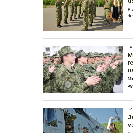
u
Pr
de
04.
M
r
o
Min
ug
02.
J
v