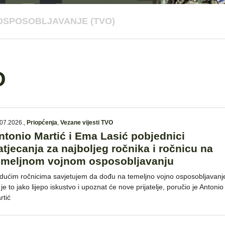
OSPOSOBLJAVANJE (TVO)
O
07.2026.
,
Priopćenja
,
Vezane vijesti TVO
ntonio Martić i Ema Lasić pobjednici
atjecanja za najboljeg ročnika i ročnicu na
emeljnom vojnom osposobljavanju
dućim ročnicima savjetujem da dođu na temeljno vojno osposobljavanj
 je to jako lijepo iskustvo i upoznat će nove prijatelje, poručio je Antonio
rtić