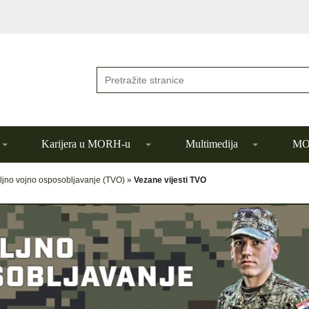
Karijera u MORH-u
Multimedija
MOR
eljno vojno osposobljavanje (TVO)
»
Vezane vijesti TVO