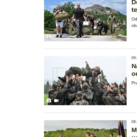
D
t
Od
ob
09.
N
o
Pr
08.
M