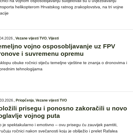
čnici na vojnom osposobljavanju sudjelovali su u uvježbavanju
ansporta helikopterom Hrvatskog ratnog zrakoplovstva, na tri vojne
acije
04.2026.
,
Vezane vijesti TVO
,
Vijesti
emeljno vojno osposobljavanje uz FPV
ronove i suvremenu opremu
sklopu obuke ročnici stječu temeljne vještine te znanja o dronovima i
prednim tehnologijama
03.2026.
,
Priopćenja
,
Vezane vijesti TVO
oložili prisegu i ponosno zakoračili u novo
oglavlje vojnog puta
lo je spektakularno i emotivno – ovu prisegu ću zauvijek pamtiti,
ručuju ročnici nakon svečanosti koju je obilježio i prelet Rafalea