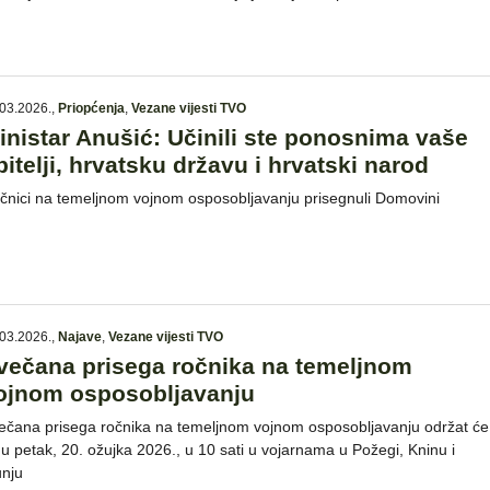
03.2026.
,
Priopćenja
,
Vezane vijesti TVO
inistar Anušić: Učinili ste ponosnima vaše
bitelji, hrvatsku državu i hrvatski narod
čnici na temeljnom vojnom osposobljavanju prisegnuli Domovini
03.2026.
,
Najave
,
Vezane vijesti TVO
večana prisega ročnika na temeljnom
ojnom osposobljavanju
ečana prisega ročnika na temeljnom vojnom osposobljavanju održat će
 u petak, 20. ožujka 2026., u 10 sati u vojarnama u Požegi, Kninu i
unju