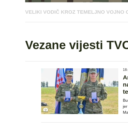
VELIKI VODIČ KROZ TEMELJNO VOJNO 
Vezane vijesti TV
18.
A
n
t
Bu
jer
Ma