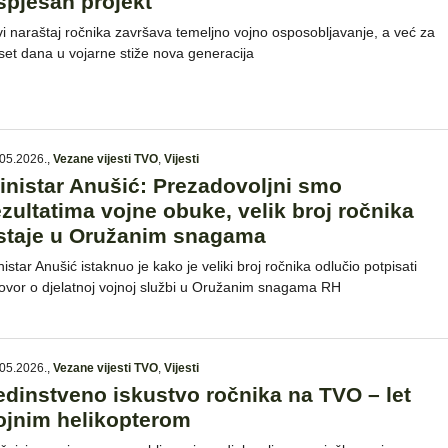
spješan projekt
vi naraštaj ročnika završava temeljno vojno osposobljavanje, a već za
set dana u vojarne stiže nova generacija
05.2026.
,
Vezane vijesti TVO
,
Vijesti
inistar Anušić: Prezadovoljni smo
ezultatima vojne obuke, velik broj ročnika
staje u Oružanim snagama
istar Anušić istaknuo je kako je veliki broj ročnika odlučio potpisati
ovor o djelatnoj vojnoj službi u Oružanim snagama RH
05.2026.
,
Vezane vijesti TVO
,
Vijesti
edinstveno iskustvo ročnika na TVO – let
ojnim helikopterom