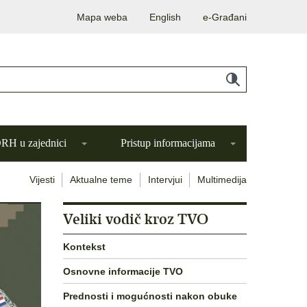
Mapa weba
English
e-Građani
H u zajednici
Pristup informacijama
Vijesti
Aktualne teme
Intervjui
Multimedija
Veliki vodič kroz TVO
Kontekst
Osnovne informacije TVO
Prednosti i mogućnosti nakon obuke