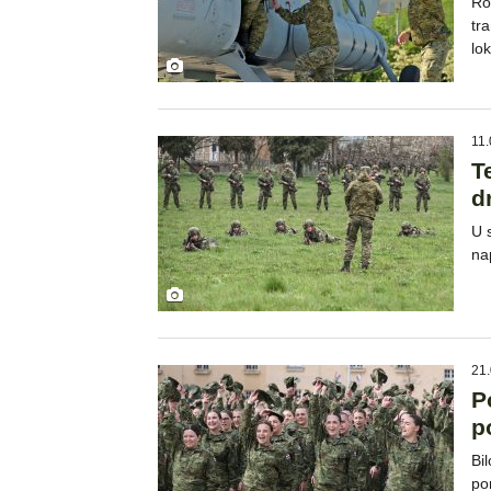
Ro
tr
lok
11.
T
d
U 
na
21.
P
p
Bi
po