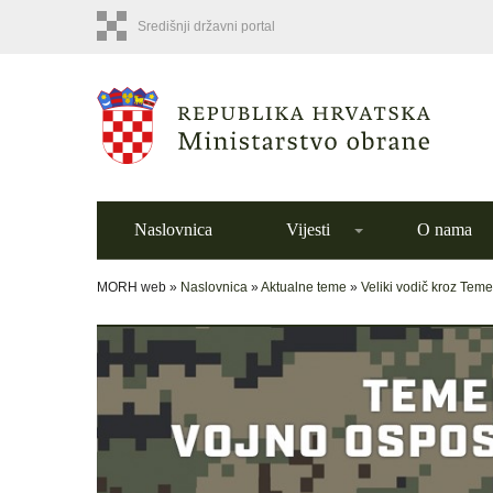
Središnji državni portal
Naslovnica
Vijesti
O nama
MORH web »
Naslovnica
»
Aktualne teme
»
Veliki vodič kroz Tem