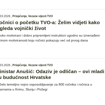
03.2026.
,
Priopćenja
,
Vezane vijesti TVO
očnici o početku TVO-a: Želim vidjeti kako
zgleda vojnički život
soko motivirani i dobro pripremljeni instruktori ugodno su iznenađeni
zinom motiviranosti koju ročnici pokazuju već od prvog dana
03.2026.
,
Priopćenja
,
Vezane vijesti TVO
inistar Anušić: Odaziv je odličan – ovi mladi
u budućnost Hrvatske
čelo temeljno vojno osposobljavanje za 800 ročnika i ročnica u
jarnama u Kninu, Slunju i Požegi