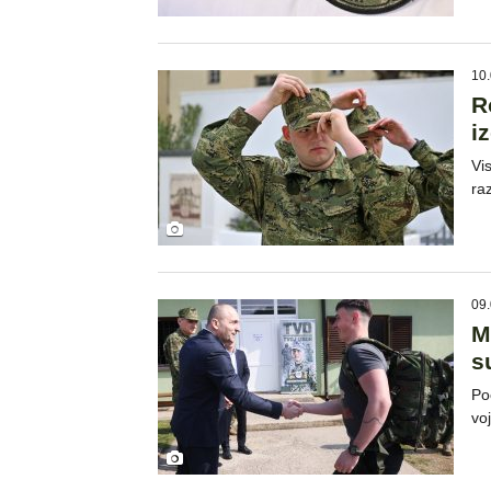
10.
R
i
Vi
ra
09.
M
s
Po
vo