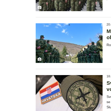
20.
M
o
Ro
18.
S
v
Sv
se
Sl