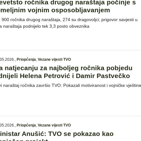
evetsto ročnika drugog naraštaja počinje s
emeljnim vojnim osposobljavanjem
 900 ročnika drugog naraštaja, 274 su dragovoljci; prigovor savjesti u
a naraštaja podnijelo tek 3,3 posto obveznika
05.2026.
,
Priopćenja
,
Vezane vijesti TVO
a natjecanju za najboljeg ročnika pobjedu
dnijeli Helena Petrović i Damir Pastvečko
vi naraštaj ročnika završio TVO: Pokazali motiviranost i vojničke vještin
05.2026.
,
Priopćenja
,
Vezane vijesti TVO
inistar Anušić: TVO se pokazao kao