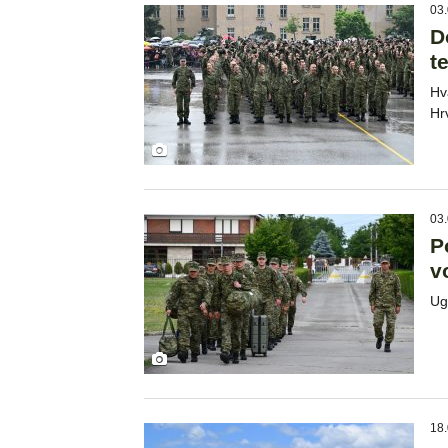
03.
D
t
Hv
Hr
03.
P
v
Ug
18.