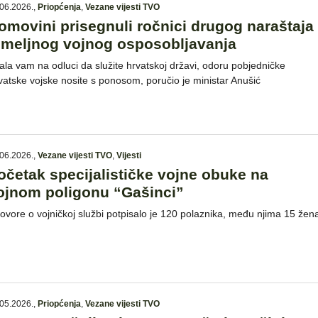
06.2026.
,
Priopćenja
,
Vezane vijesti TVO
omovini prisegnuli ročnici drugog naraštaja
emeljnog vojnog osposobljavanja
ala vam na odluci da služite hrvatskoj državi, odoru pobjedničke
vatske vojske nosite s ponosom, poručio je ministar Anušić
06.2026.
,
Vezane vijesti TVO
,
Vijesti
očetak specijalističke vojne obuke na
ojnom poligonu “Gašinci”
ovore o vojničkoj službi potpisalo je 120 polaznika, među njima 15 žen
05.2026.
,
Priopćenja
,
Vezane vijesti TVO