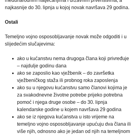
međunarodnim natjecanjima i državnim prvenstvima, a
najkasnije do 30. lipnja u kojoj novak navršava 29 godina.
Ostali
Temeljno vojno osposobljavanje novak može odgoditi i u
slijedećim slučajevima:
ako u kućanstvu nema drugoga člana koji privređuje
– najdulje godinu dana
ako se zaposlio kao vježbenik – do završetka
vježbeničkog staža ili probnog roka zaposlenja
ako su u njegovu kućanstvu samo članovi kojima je
za svakodnevne životne potrebe prijeko potrebna
pomoć i njega druge osobe – do 30. lipnja
kalendarske godine u kojem navršava 29 godina
ako se iz njegova kućanstva u isto vrijeme na
temeljno vojno osposobljavanje upućuju dva člana ili
više njih, odnosno ako je jedan od njih na temeljnom