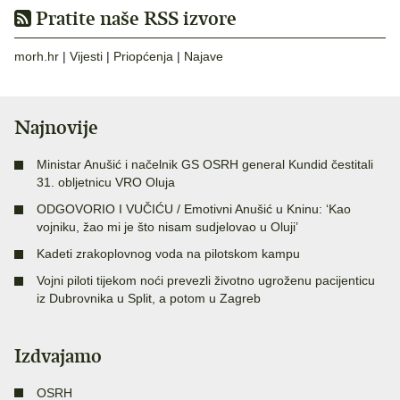
Pratite naše RSS izvore
morh.hr
|
Vijesti
|
Priopćenja
|
Najave
Najnovije
Ministar Anušić i načelnik GS OSRH general Kundid čestitali
31. obljetnicu VRO Oluja
ODGOVORIO I VUČIĆU / Emotivni Anušić u Kninu: ‘Kao
vojniku, žao mi je što nisam sudjelovao u Oluji’
Kadeti zrakoplovnog voda na pilotskom kampu
Vojni piloti tijekom noći prevezli životno ugroženu pacijenticu
iz Dubrovnika u Split, a potom u Zagreb
Izdvajamo
OSRH