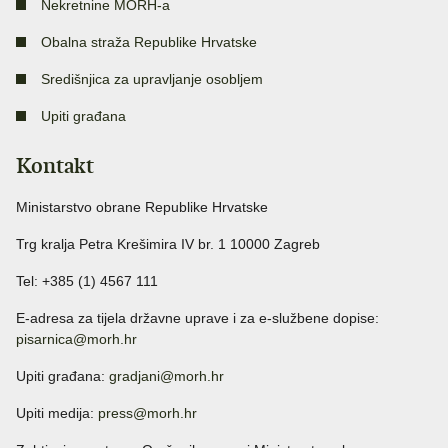
Nekretnine MORH-a
Obalna straža Republike Hrvatske
Središnjica za upravljanje osobljem
Upiti građana
Kontakt
Ministarstvo obrane Republike Hrvatske
Trg kralja Petra Krešimira IV br. 1 10000 Zagreb
Tel: +385 (1) 4567 111
E-adresa za tijela državne uprave i za e-službene dopise:
pisarnica@morh.hr
Upiti građana:
gradjani@morh.hr
Upiti medija:
press@morh.hr