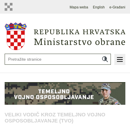
Mapa weba
English
e-Građani
VELIKI VODIČ KROZ TEMELJNO VOJNO
OSPOSOBLJAVANJE (TVO)