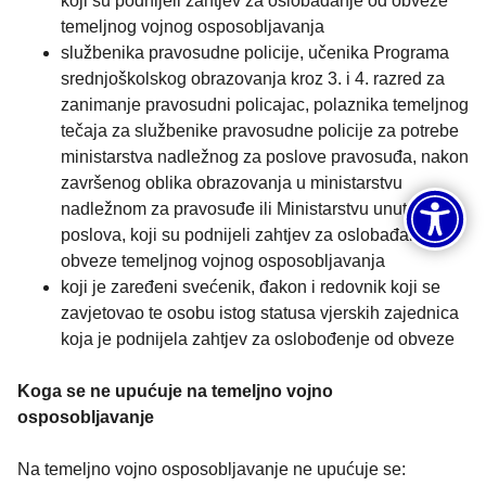
koji su podnijeli zahtjev za oslobađanje od obveze
temeljnog vojnog osposobljavanja
službenika pravosudne policije, učenika Programa
srednjoškolskog obrazovanja kroz 3. i 4. razred za
zanimanje pravosudni policajac, polaznika temeljnog
tečaja za službenike pravosudne policije za potrebe
ministarstva nadležnog za poslove pravosuđa, nakon
završenog oblika obrazovanja u ministarstvu
nadležnom za pravosuđe ili Ministarstvu unutarnjih
poslova, koji su podnijeli zahtjev za oslobađanje od
obveze temeljnog vojnog osposobljavanja
koji je zaređeni svećenik, đakon i redovnik koji se
zavjetovao te osobu istog statusa vjerskih zajednica
koja je podnijela zahtjev za oslobođenje od obveze
Koga se ne upućuje na temeljno vojno
osposobljavanje
Na temeljno vojno osposobljavanje ne upućuje se: