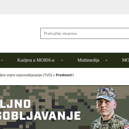
Karijera u MORH-u
Multimedija
MOR
eljno vojno osposobljavanje (TVO)
»
Prednosti i