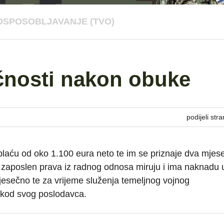
OSPOSOBLJAVANJE (TVO)
ćnosti nakon obuke
podijeli stra
plaću od oko 1.100 eura neto te im se priznaje dva mjes
je zaposlen prava iz radnog odnosa miruju i ima naknadu u
esečno te za vrijeme služenja temeljnog vojnog
 kod svog poslodavca.