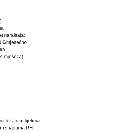
)
ga
t naraštaja)
0 €/mjesečno
ura
i 4 mjeseca)
 i lokalnim tijelima
anim snagama RH