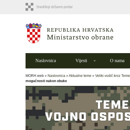
Središnji državni portal
Naslovnica
Vijesti
O nama
MORH web »
Naslovnica
»
Aktualne teme
»
Veliki vodič kroz Tem
mogućnosti nakon obuke