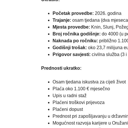
Početak provedbe:
2026. godina
Trajanje:
osam tjedana (dva mjeseca
Mjesta provedbe:
Knin, Slunj, Pože
Broj ročnika godišnje:
do 4000 (u pe
Naknada po ročniku:
približno 1.10
Godišnji trošak:
oko 23,7 milijuna e
Prigovor savjesti:
civilna služba (3 
Prednosti ukratko:
Osam tjedana iskustva za cijeli život
Plaća oko 1.100 € mjesečno
Upis u radni staž
Plaćeni troškovi prijevoza
Plaćeni dopust
Prednost pri zapošljavanju u državnim
Mogućnost razvoja karijere u Oruž