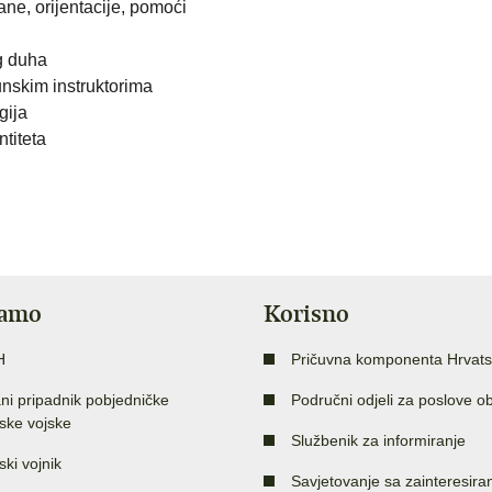
ne, orijentacije, pomoći
og duha
nskim instruktorima
gija
ntiteta
jamo
Korisno
H
Pričuvna komponenta Hrvats
ni pripadnik pobjedničke
Područni odjeli za poslove o
ske vojske
Službenik za informiranje
ski vojnik
Savjetovanje sa zainteresir