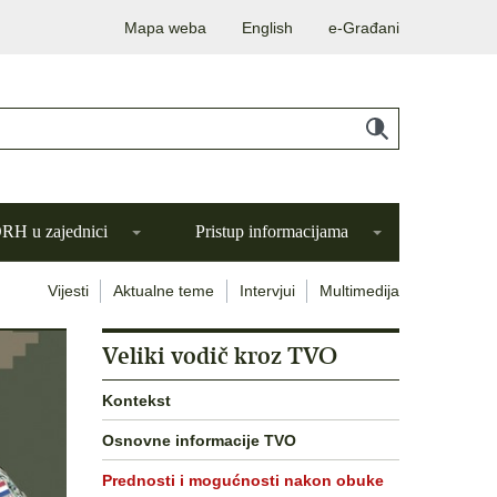
Mapa weba
English
e-Građani
H u zajednici
Pristup informacijama
Vijesti
Aktualne teme
Intervjui
Multimedija
Veliki vodič kroz TVO
Kontekst
Osnovne informacije TVO
Prednosti i mogućnosti nakon obuke