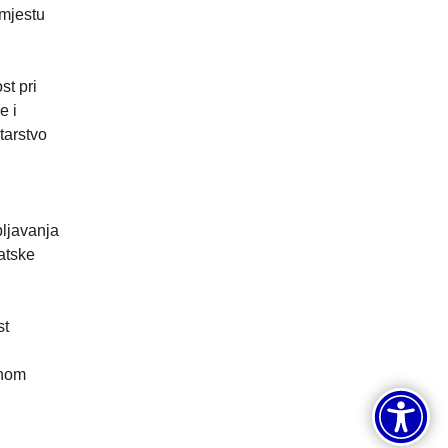
 mjestu
st pri
e i
tarstvo
ljavanja
atske
st
enom