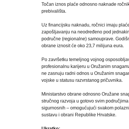
Točan iznos plaće odnosno naknade ročnika
prebivališta.
Uz financijsku naknadu, ročnici imaju plaće
zapošljavanju na neodređeno pod jednakim u
područne (regionalne) samouprave. Godišnj
obrane iznosit će oko 23,7 milijuna eura.
Po završetku temeljnog vojnog osposobljava
profesionalnu karijeru u Oružanim snagam
ne zasnuju radni odnos u Oružanim snagam
vojske u statusu razvrstanog pričuvnika.
Ministarstvo obrane odnosno Oružane sna
stručnog razvoja u gotovo svim područjima –
sigurnosnih – omogućujući svakom polazni
sustavu i obrani Republike Hrvatske.
Ukratko: