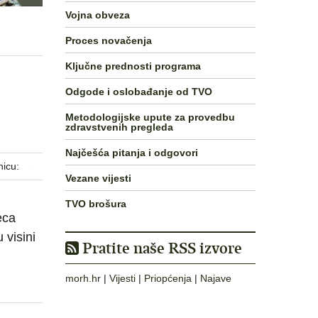
Vojna obveza
Proces novačenja
Ključne prednosti programa
Odgode i oslobađanje od TVO
Metodologijske upute za provedbu
zdravstvenih pregleda
Najčešća pitanja i odgovori
nicu:
Vezane vijesti
TVO brošura
eca
 visini
Pratite naše RSS izvore
morh.hr
|
Vijesti
|
Priopćenja
|
Najave