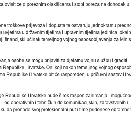
 ovisit će o poreznim olakšicama i stopi poreza na dohodak u
ne troškove prijevoza i dopusta te ostvaruju jednokratnu predno
vjetima u državnim tijelima i upravnim tijelima jedinica lokaln
i financijski učinak temeljnog vojnog osposobljavanja za Minis
nja osobe se mogu prijaviti za djelatnu vojnu službu i graditi
a Republike Hrvatske. Oni koji nakon temeljnog vojnog osposob
a Republike Hrvatske bit će raspoređeni u pričuvni sastav Hrv
ge Republike Hrvatske nude širok raspon zanimanja i mogućno
 od operativnih i tehničkih do komunikacijskih, zdravstvenih i
ku da pronađe svoj profesionalni put i time pridonese obramb