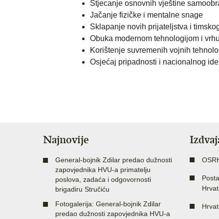
Stjecanje osnovnih vještine samoobra
Jačanje fizičke i mentalne snage
Sklapanje novih prijateljstva i timsk
Obuka modernom tehnologijom i vrhu
Korištenje suvremenih vojnih tehnolo
Osjećaj pripadnosti i nacionalnog ide
Najnovije
Izdva
General-bojnik Zdilar predao dužnosti
OSR
zapovjednika HVU-a primatelju
Posta
poslova, zadaća i odgovornosti
Hrvat
brigadiru Stručiću
Fotogalerija: General-bojnik Zdilar
Hrvat
predao dužnosti zapovjednika HVU-a