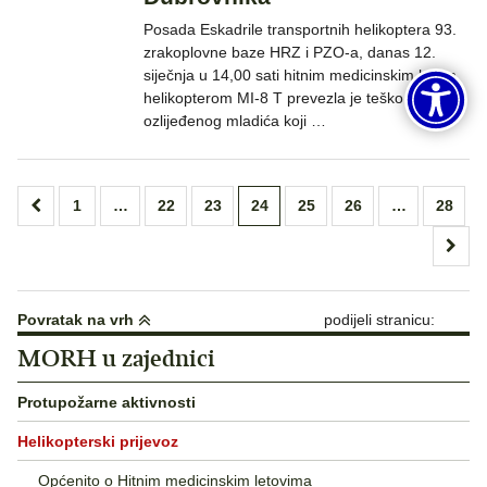
Posada Eskadrile transportnih helikoptera 93.
zrakoplovne baze HRZ i PZO-a, danas 12.
siječnja u 14,00 sati hitnim medicinskim letom
helikopterom MI-8 T prevezla je teško
ozlijeđenog mladića koji …
Brojevi
1
…
22
23
24
25
26
…
28
stranica
objava
Povratak na vrh
podijeli stranicu:
MORH u zajednici
Protupožarne aktivnosti
Helikopterski prijevoz
Općenito o Hitnim medicinskim letovima