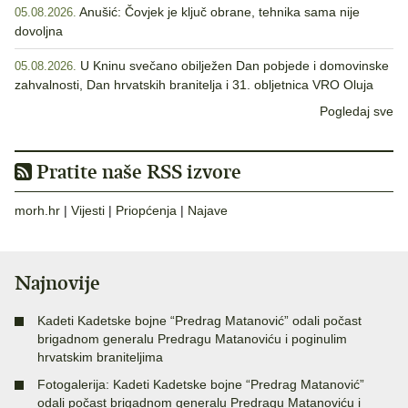
Anušić: Čovjek je ključ obrane, tehnika sama nije
05.08.2026.
dovoljna
U Kninu svečano obilježen Dan pobjede i domovinske
05.08.2026.
zahvalnosti, Dan hrvatskih branitelja i 31. obljetnica VRO Oluja
Pogledaj sve
Pratite naše RSS izvore
morh.hr
|
Vijesti
|
Priopćenja
|
Najave
Najnovije
Kadeti Kadetske bojne “Predrag Matanović” odali počast
brigadnom generalu Predragu Matanoviću i poginulim
hrvatskim braniteljima
Fotogalerija: Kadeti Kadetske bojne “Predrag Matanović”
odali počast brigadnom generalu Predragu Matanoviću i