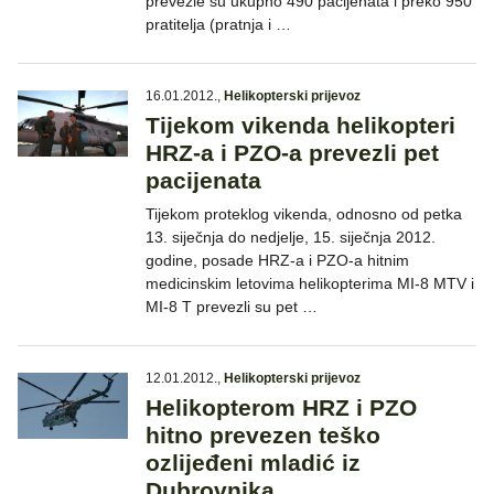
prevezle su ukupno 490 pacijenata i preko 950
pratitelja (pratnja i …
16.01.2012.
,
Helikopterski prijevoz
Tijekom vikenda helikopteri
HRZ-a i PZO-a prevezli pet
pacijenata
Tijekom proteklog vikenda, odnosno od petka
13. siječnja do nedjelje, 15. siječnja 2012.
godine, posade HRZ-a i PZO-a hitnim
medicinskim letovima helikopterima MI-8 MTV i
MI-8 T prevezli su pet …
12.01.2012.
,
Helikopterski prijevoz
Helikopterom HRZ i PZO
hitno prevezen teško
ozlijeđeni mladić iz
Dubrovnika