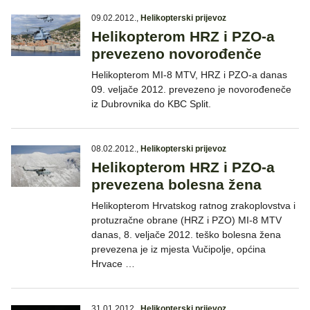
09.02.2012.
,
Helikopterski prijevoz
Helikopterom HRZ i PZO-a
prevezeno novorođenče
Helikopterom MI-8 MTV, HRZ i PZO-a danas
09. veljače 2012. prevezeno je novorođeneče
iz Dubrovnika do KBC Split.
08.02.2012.
,
Helikopterski prijevoz
Helikopterom HRZ i PZO-a
prevezena bolesna žena
Helikopterom Hrvatskog ratnog zrakoplovstva i
protuzračne obrane (HRZ i PZO) MI-8 MTV
danas, 8. veljače 2012. teško bolesna žena
prevezena je iz mjesta Vučipolje, općina
Hrvace …
31.01.2012.
,
Helikopterski prijevoz