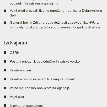
poginulim hrvatskim braniteljima
Vojni piloti prevezli životno ugroženu trudnicu iz Dubrovnika u
Split
General-bojnik Zdilar predao dužnosti zapovjednika HVU-a
primatelju poslova, zadaća i odgovornosti brigadiru Stručiću
Izdvajamo
OSRH
Postani pripadnik pobjedničke Hrvatske vojske
Hrvatski vojnik
Hrvatsko vojno učilište “Dr. Franjo Tuđman”
Vojna sigurnosno-obavještajna agencija
Vojni pilot
Izjava o pristupačnosti