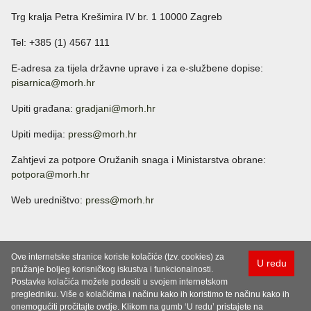
Trg kralja Petra Krešimira IV br. 1 10000 Zagreb
Tel: +385 (1) 4567 111
E-adresa za tijela državne uprave i za e-službene dopise:
pisarnica@morh.hr
Upiti građana:
gradjani@morh.hr
Upiti medija:
press@morh.hr
Zahtjevi za potpore Oružanih snaga i Ministarstva obrane:
potpora@morh.hr
Web uredništvo:
press@morh.hr
Ove internetske stranice koriste kolačiće (tzv. cookies) za
U redu
pružanje boljeg korisničkog iskustva i funkcionalnosti.
Postavke kolačića možete podesiti u svojem internetskom
pregledniku. Više o kolačićima i načinu kako ih koristimo te načinu kako ih
onemogućiti pročitajte ovdje. Klikom na gumb ‘U redu’ pristajete na