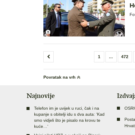
H
Fo
Brojevi
1
…
472
stranica
objava
Povratak na vrh
Najnovije
Izdva
Telefon im je uvijek u ruci, čak i na
OSR
kupanje s obitelji idu s dva auta: ‘Kad
Posta
smo vidjeli što je pisalo na krovu te
Hrvat
kuće…‘