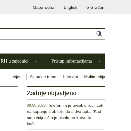
Mapa weba
English
e-Građani
H u zajednici
Pristup informacijama
Vijesti
Aktualne teme
Intervjui
Multimedija
Zadnje objavljeno
Telefon im je uvijek u ruci, čak i
09.08.2026.
na kupanje s obitelji idu s dva auta: ‘Kad
smo vidjeli što je pisalo na krovu te
kuće…‘