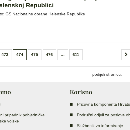
elenskoj Republici
to: GS Nacionalne obrane Helenske Republike
473
474
475
476
…
611
podijeli stranicu:
jamo
Korisno
H
Pričuvna komponenta Hrvats
ni pripadnik pobjedničke
Područni odjeli za poslove o
ske vojske
Službenik za informiranje