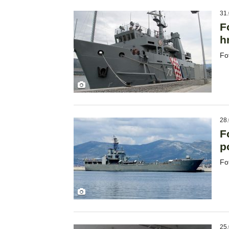
31.
F
h
Fo
28.
F
p
Fo
25.