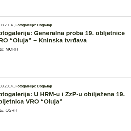
08.2014.
,
Fotogalerije: Događaji
otogalerija: Generalna proba 19. obljetnice
RO “Oluja” – Kninska tvrđava
to: MORH
08.2014.
,
Fotogalerije: Događaji
otogalerija: U HRM-u i ZzP-u obilježena 19.
bljetnica VRO “Oluja”
to: OSRH