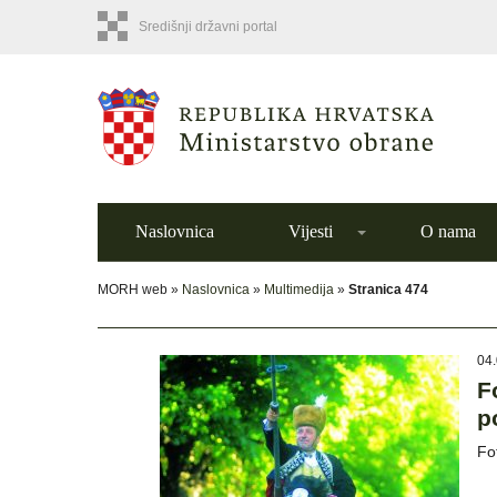
Središnji državni portal
Naslovnica
Vijesti
O nama
MORH web »
Naslovnica
»
Multimedija
»
Stranica 474
04.
F
p
Fo