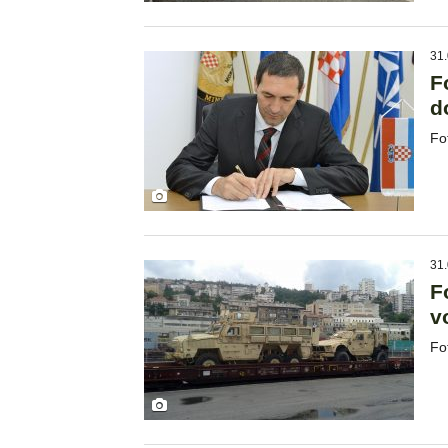
31.
F
d
Fo
31.
F
v
Fo