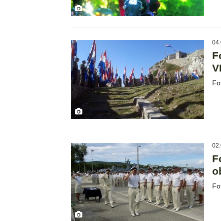
04.
F
V
Fo
02.
F
o
Fo