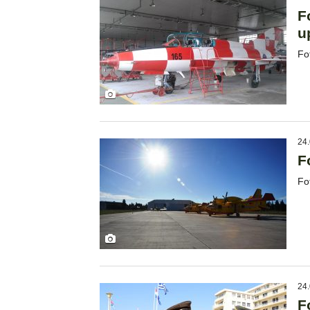
F
u
Fo
24.
F
Fo
24.
F