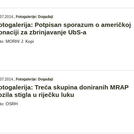
07.2014.
,
Fotogalerije: Događaji
otogalerija: Potpisan sporazum o američkoj
onaciji za zbrinjavanje UbS-a
to: MORH/ J. Kopi
07.2014.
,
Fotogalerije: Događaji
otogalerija: Treća skupina doniranih MRAP
ozila stigla u riječku luku
to: OSRH