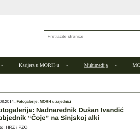
Karijera u MORH-u
Multimedija
MOR
08.2014.
,
Fotogalerije: MORH u zajednici
otogalerija: Nadnarednik Dušan Ivandić
objednik “Čoje” na Sinjskoj alki
to: HRZ i PZO