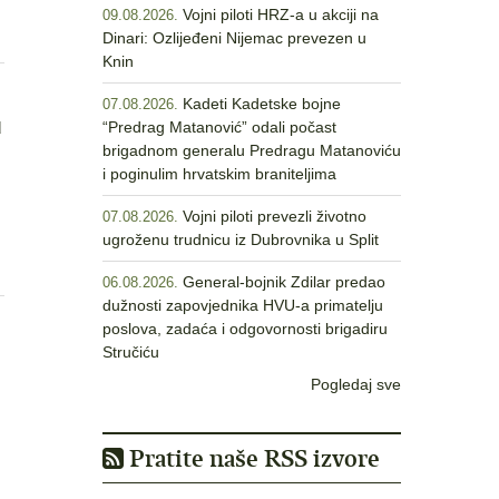
Vojni piloti HRZ-a u akciji na
09.08.2026.
Dinari: Ozlijeđeni Nijemac prevezen u
Knin
Kadeti Kadetske bojne
07.08.2026.
u
“Predrag Matanović” odali počast
brigadnom generalu Predragu Matanoviću
i poginulim hrvatskim braniteljima
Vojni piloti prevezli životno
07.08.2026.
ugroženu trudnicu iz Dubrovnika u Split
General-bojnik Zdilar predao
06.08.2026.
dužnosti zapovjednika HVU-a primatelju
poslova, zadaća i odgovornosti brigadiru
Stručiću
Pogledaj sve
Pratite naše RSS izvore