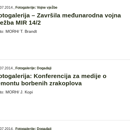
07.2014.
,
Fotogalerije: Vojne vježbe
otogalerija – Završila međunarodna vojna
ježba MIR 14/2
to: MORH/ T. Brandt
07.2014.
,
Fotogalerije: Događaji
otogalerija: Konferencija za medije o
emontu borbenih zrakoplova
to: MORH/ J. Kopi
07.2014.
,
Fotogalerije: Događaji