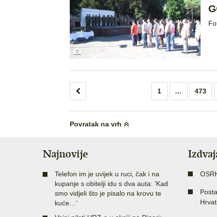
G
Fo
Brojevi
1
…
473
stranica
objava
Povratak na vrh
Najnovije
Izdva
Telefon im je uvijek u ruci, čak i na
OSR
kupanje s obitelji idu s dva auta: ‘Kad
Posta
smo vidjeli što je pisalo na krovu te
Hrvat
kuće…‘