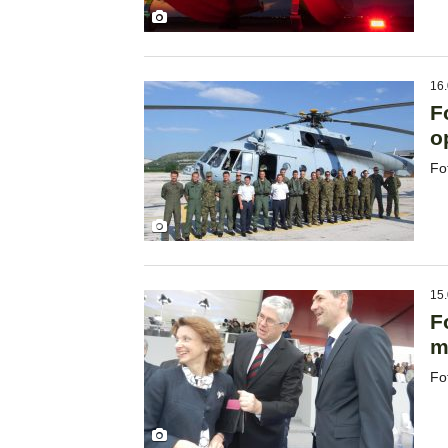
16.
F
o
Fo
15.
F
m
Fo