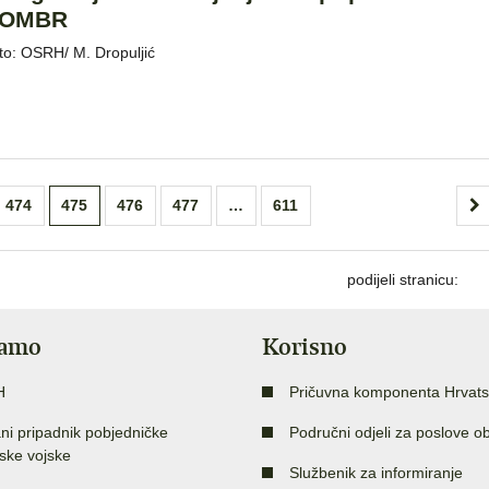
OMBR
to: OSRH/ M. Dropuljić
474
475
476
477
…
611
podijeli stranicu:
jamo
Korisno
H
Pričuvna komponenta Hrvats
ni pripadnik pobjedničke
Područni odjeli za poslove o
ske vojske
Službenik za informiranje