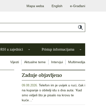
Mapa weba
English
e-Građani
H u zajednici
Pristup informacijama
Vijesti
Aktualne teme
Intervjui
Multimedija
Zadnje objavljeno
Telefon im je uvijek u ruci, čak i
09.08.2026.
na kupanje s obitelji idu s dva auta: ‘Kad
smo vidjeli što je pisalo na krovu te
kuće…‘