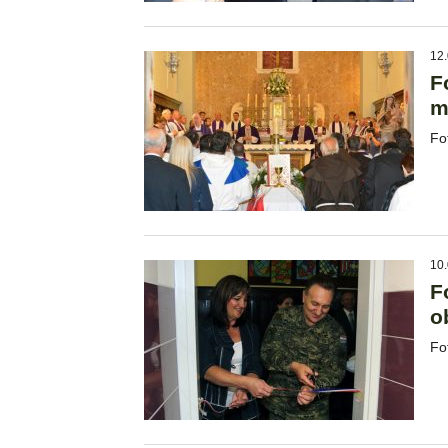
12.
F
m
Fot
10.
F
o
Fo