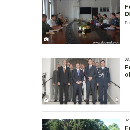
F
D
Fo
03.
F
o
02.
F