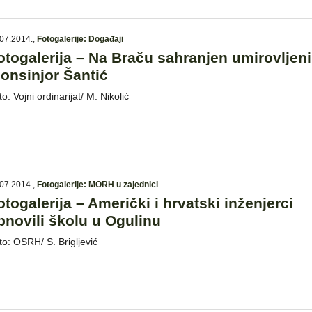
07.2014.
,
Fotogalerije: Događaji
otogalerija – Na Braču sahranjen umirovljeni
onsinjor Šantić
o: Vojni ordinarijat/ M. Nikolić
07.2014.
,
Fotogalerije: MORH u zajednici
otogalerija – Američki i hrvatski inženjerci
bnovili školu u Ogulinu
to: OSRH/ S. Brigljević