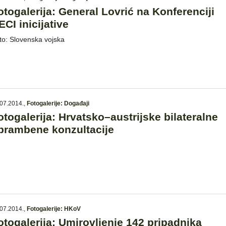
otogalerija: General Lovrić na Konferenciji
ECI inicijative
to: Slovenska vojska
07.2014.
,
Fotogalerije: Događaji
otogalerija: Hrvatsko–austrijske bilateralne
brambene konzultacije
07.2014.
,
Fotogalerije: HKoV
otogalerija: Umirovljenje 142 pripadnika