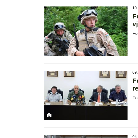
10.
F
v
Fo
09.
F
r
Fo
04.