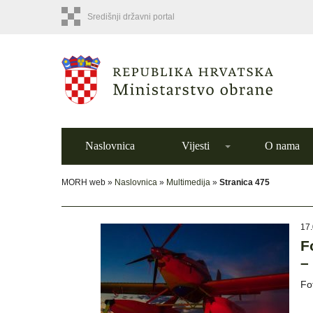
Središnji državni portal
Naslovnica
Vijesti
O nama
MORH web »
Naslovnica
»
Multimedija
»
Stranica 475
17.
F
–
Fo