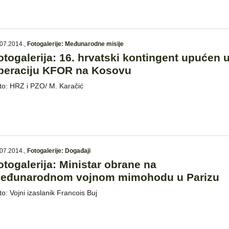
07.2014.
,
Fotogalerije: Međunarodne misije
otogalerija: 16. hrvatski kontingent upućen 
peraciju KFOR na Kosovu
to: HRZ i PZO/ M. Karačić
07.2014.
,
Fotogalerije: Događaji
otogalerija: Ministar obrane na
eđunarodnom vojnom mimohodu u Parizu
to: Vojni izaslanik Francois Buj