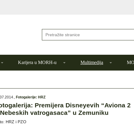
Karijera u MORH-u
Multimedija
MOR
07.2014.
,
Fotogalerije: HRZ
otogalerija: Premijera Disneyevih “Aviona 2
 Nebeskih vatrogasaca” u Zemuniku
to: HRZ i PZO