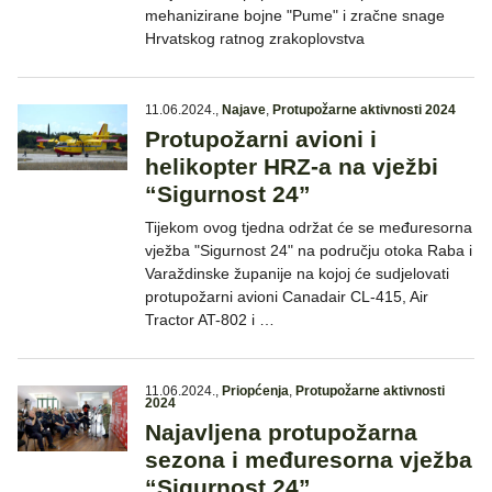
mehanizirane bojne "Pume" i zračne snage
Hrvatskog ratnog zrakoplovstva
11.06.2024.
,
Najave
,
Protupožarne aktivnosti 2024
Protupožarni avioni i
helikopter HRZ-a na vježbi
“Sigurnost 24”
Tijekom ovog tjedna održat će se međuresorna
vježba "Sigurnost 24" na području otoka Raba i
Varaždinske županije na kojoj će sudjelovati
protupožarni avioni Canadair CL-415, Air
Tractor AT-802 i …
11.06.2024.
,
Priopćenja
,
Protupožarne aktivnosti
2024
Najavljena protupožarna
sezona i međuresorna vježba
“Sigurnost 24”