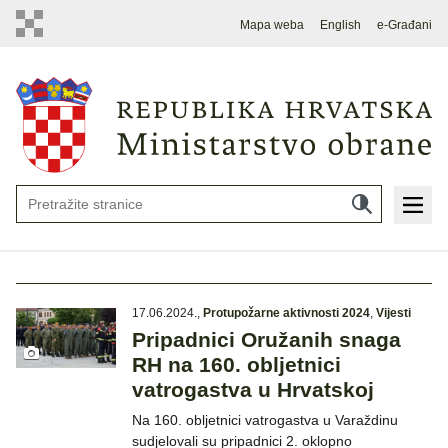
Mapa weba
English
e-Građani
17.06.2024.
,
Protupožarne aktivnosti 2024
,
Vijesti
Pripadnici Oružanih snaga
RH na 160. obljetnici
vatrogastva u Hrvatskoj
Na 160. obljetnici vatrogastva u Varaždinu
sudjelovali su pripadnici 2. oklopno