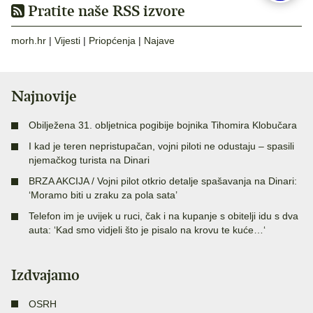
Pratite naše RSS izvore
morh.hr
|
Vijesti
|
Priopćenja
|
Najave
Najnovije
Obilježena 31. obljetnica pogibije bojnika Tihomira Klobučara
I kad je teren nepristupačan, vojni piloti ne odustaju – spasili
njemačkog turista na Dinari
BRZA AKCIJA / Vojni pilot otkrio detalje spašavanja na Dinari:
‘Moramo biti u zraku za pola sata’
Telefon im je uvijek u ruci, čak i na kupanje s obitelji idu s dva
auta: ‘Kad smo vidjeli što je pisalo na krovu te kuće…‘
Izdvajamo
OSRH