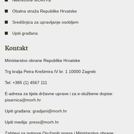
Nekretnine MORH-a
Obalna straža Republike Hrvatske
Središnjica za upravljanje osobljem
Upiti građana
Kontakt
Ministarstvo obrane Republike Hrvatske
Trg kralja Petra Krešimira IV br. 1 10000 Zagreb
Tel: +385 (1) 4567 111
E-adresa za tijela državne uprave i za e-službene dopise:
pisarnica@morh.hr
Upiti građana:
gradjani@morh.hr
Upiti medija:
press@morh.hr
Zahtjevi za potpore Oružanih snaga i Ministarstva obrane: