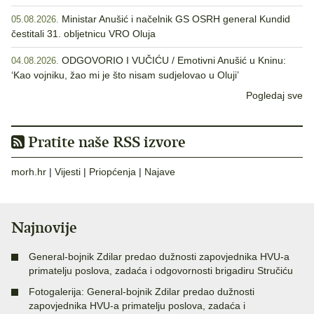
Ministar Anušić i načelnik GS OSRH general Kundid
05.08.2026.
čestitali 31. obljetnicu VRO Oluja
ODGOVORIO I VUČIĆU / Emotivni Anušić u Kninu:
04.08.2026.
‘Kao vojniku, žao mi je što nisam sudjelovao u Oluji’
Pogledaj sve
Pratite naše RSS izvore
morh.hr
|
Vijesti
|
Priopćenja
|
Najave
Najnovije
General-bojnik Zdilar predao dužnosti zapovjednika HVU-a
primatelju poslova, zadaća i odgovornosti brigadiru Stručiću
Fotogalerija: General-bojnik Zdilar predao dužnosti
zapovjednika HVU-a primatelju poslova, zadaća i