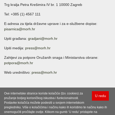
Trg kralja Petra Krešimira IV br. 1 10000 Zagreb
Tel: +385 (1) 4567 111
E-adresa za tijela državne uprave i za e-službene dopise:
pisarnica@morh.hr
Upiti građana:
gradjani@morh.hr
Upiti medija:
press@morh.hr
Zahtjevi za potpore Oružanih snaga i Ministarstva obrane:
potpora@morh.hr
Web uredništvo:
press@morh.hr
Ove internetske stranice koriste kolačiće (tzv. cookies) za
U redu
pružanje boljeg korisničkog iskustva i funkcionalnosti.
Postavke kolačića možete podesiti u svojem internetskom
pregledniku. Više o kolačićima i načinu kako ih koristimo te načinu kako ih
onemogućiti pročitajte ovdje. Klikom na gumb ‘U redu’ pristajete na