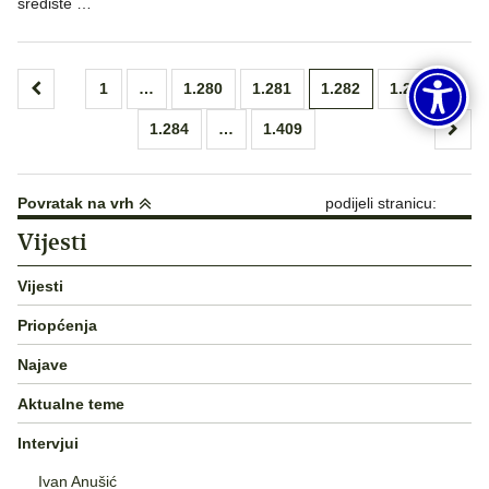
središte …
Brojevi
1
…
1.280
1.281
1.282
1.283
stranica
1.284
…
1.409
objava
Povratak na vrh
podijeli stranicu:
Vijesti
Vijesti
Priopćenja
Najave
Aktualne teme
Intervjui
Ivan Anušić