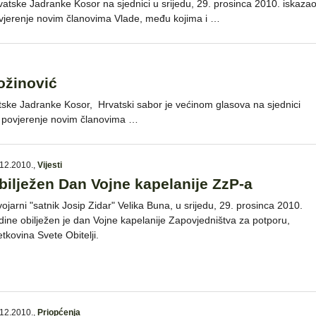
vatske Jadranke Kosor na sjednici u srijedu, 29. prosinca 2010. iskaza
vjerenje novim članovima Vlade, među kojima i …
ožinović
tske Jadranke Kosor, Hrvatski sabor je većinom glasova na sjednici
ao povjerenje novim članovima …
12.2010.
,
Vijesti
bilježen Dan Vojne kapelanije ZzP-a
vojarni "satnik Josip Zidar" Velika Buna, u srijedu, 29. prosinca 2010.
dine obilježen je dan Vojne kapelanije Zapovjedništva za potporu,
etkovina Svete Obitelji.
12.2010.
,
Priopćenja