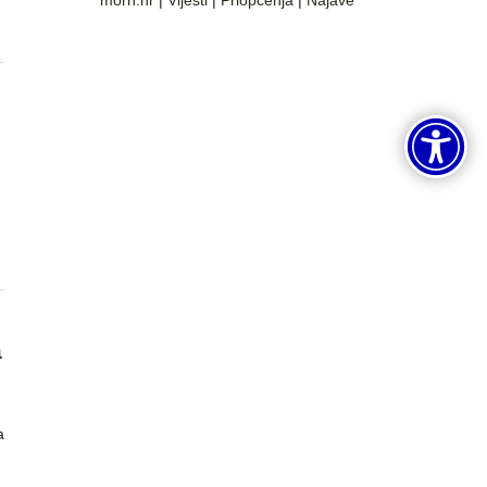
morh.hr
|
Vijesti
|
Priopćenja
|
Najave
a
a