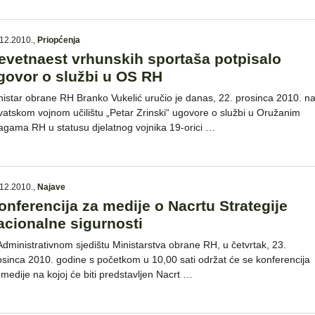
12.2010.
,
Priopćenja
evetnaest vrhunskih sportaša potpisalo
govor o službi u OS RH
nistar obrane RH Branko Vukelić uručio je danas, 22. prosinca 2010. n
vatskom vojnom učilištu „Petar Zrinski“ ugovore o službi u Oružanim
agama RH u statusu djelatnog vojnika 19-orici …
12.2010.
,
Najave
onferencija za medije o Nacrtu Strategije
acionalne sigurnosti
Administrativnom sjedištu Ministarstva obrane RH, u četvrtak, 23.
osinca 2010. godine s početkom u 10,00 sati održat će se konferencija
 medije na kojoj će biti predstavljen Nacrt …