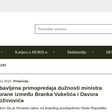
Karijera u MORH-u
Multimedija
MOR
 1283
12.2010.
,
Priopćenja
bavljena primopredaja dužnosti ministra
brane između Branka Vukelića i Davora
ožinovića
kon što je Hrvatski sabor na prijedlog predsjednice Vlade Republike