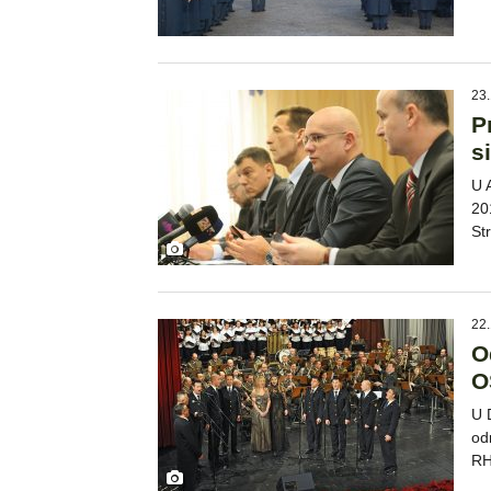
23.
P
s
U 
20
St
22.
O
O
U 
od
R