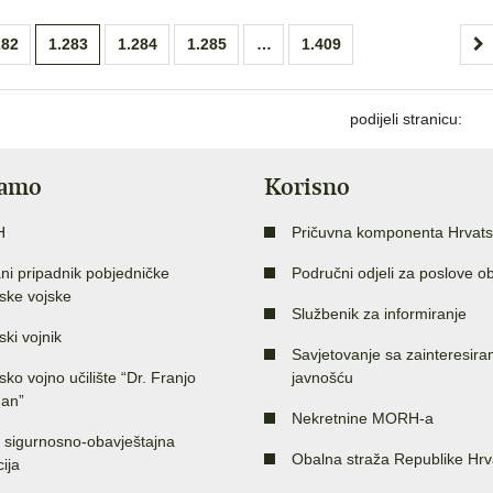
282
1.283
1.284
1.285
…
1.409
podijeli stranicu:
jamo
Korisno
H
Pričuvna komponenta Hrvats
ni pripadnik pobjedničke
Područni odjeli za poslove o
ske vojske
Službenik za informiranje
ski vojnik
Savjetovanje sa zainteresir
sko vojno učilište “Dr. Franjo
javnošću
an”
Nekretnine MORH-a
 sigurnosno-obavještajna
Obalna straža Republike Hrv
ija