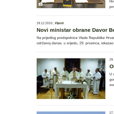
Hr
po
29.12.2010.
,
Vijesti
Novi ministar obrane Davor B
Na prijedlog predsjednice Vlade Republike Hrva
održanoj danas, u srijedu, 29. prosinca, iskaz
29.
O
U 
go
sv
27.