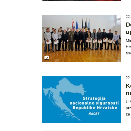
22.
D
u
Mi
Hr
sn
22.
K
n
U 
pr
za