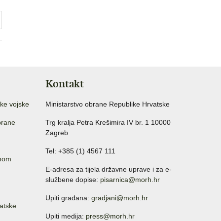
Kontakt
ke vojske
Ministarstvo obrane Republike Hrvatske
brane
Trg kralja Petra Krešimira IV br. 1 10000
Zagreb
Tel: +385 (1) 4567 111
anom
E-adresa za tijela državne uprave i za e-
službene dopise:
pisarnica@morh.hr
Upiti građana:
gradjani@morh.hr
atske
Upiti medija:
press@morh.hr