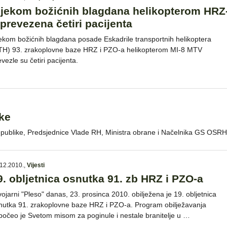
ijekom božićnih blagdana helikopterom HRZ
 prevezena četiri pacijenta
jekom božićnih blagdana posade Eskadrile transportnih helikoptera
TH) 93. zrakoplovne baze HRZ i PZO-a helikopterom MI-8 MTV
vezle su četiri pacijenta.
tke
epublike, Predsjednice Vlade RH, Ministra obrane i Načelnika GS OSRH
12.2010.
,
Vijesti
9. obljetnica osnutka 91. zb HRZ i PZO-a
vojarni "Pleso" danas, 23. prosinca 2010. obilježena je 19. obljetnica
nutka 91. zrakoplovne baze HRZ i PZO-a. Program obilježavanja
počeo je Svetom misom za poginule i nestale branitelje u …