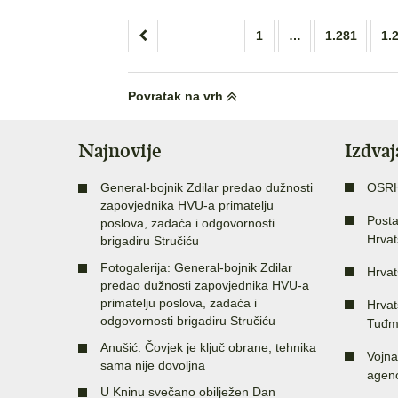
Brojevi
1
…
1.281
1.
stranica
objava
Povratak na vrh
Najnovije
Izdva
General-bojnik Zdilar predao dužnosti
OSR
zapovjednika HVU-a primatelju
Posta
poslova, zadaća i odgovornosti
Hrvat
brigadiru Stručiću
Fotogalerija: General-bojnik Zdilar
Hrvat
predao dužnosti zapovjednika HVU-a
primatelju poslova, zadaća i
Hrvat
odgovornosti brigadiru Stručiću
Tuđm
Anušić: Čovjek je ključ obrane, tehnika
Vojna
sama nije dovoljna
agenc
U Kninu svečano obilježen Dan