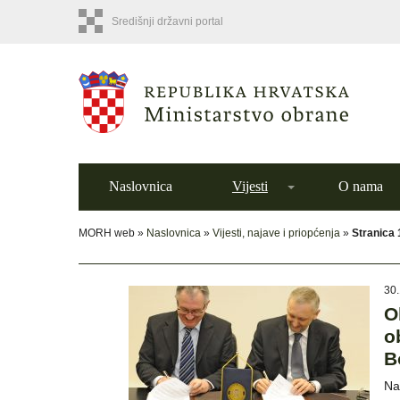
Središnji državni portal
Naslovnica
Vijesti
O nama
MORH web »
Naslovnica
»
Vijesti, najave i priopćenja
»
Stranica
30.
O
o
B
Na