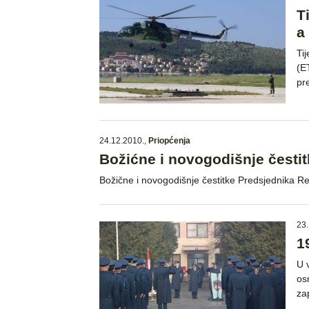
T
a
Ti
(E
pre
24.12.2010.
,
Priopćenja
Božićne i novogodišnje česti
Božične i novogodišnje čestitke Predsjednika R
23.
1
U 
os
za