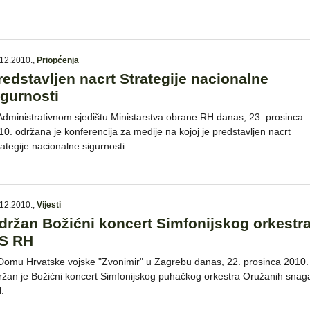
12.2010.
,
Priopćenja
redstavljen nacrt Strategije nacionalne
igurnosti
Administrativnom sjedištu Ministarstva obrane RH danas, 23. prosinca
10. održana je konferencija za medije na kojoj je predstavljen nacrt
rategije nacionalne sigurnosti
12.2010.
,
Vijesti
držan Božićni koncert Simfonijskog orkestr
S RH
Domu Hrvatske vojske "Zvonimir" u Zagrebu danas, 22. prosinca 2010.
ržan je Božićni koncert Simfonijskog puhačkog orkestra Oružanih snag
H.