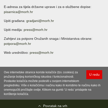
E-adresa za tijela državne uprave i za e-službene dopise:
pisarnica@morh.hr
Upiti građana:
gradjani@morh.hr
Upiti medija:
press@morh.hr
Zahtjevi za potpore Oružanih snaga i Ministarstva obrane:
potpora@morh.hr
Web uredništvo:
press@morh.hr
Ove internetske stranice koriste kolačiće (tzv. cookies) za
U redu
pružanje boljeg korisničkog iskustva i funkcionalnosti.
Postavke kolačića možete podesiti u svojem internetskom
pregledniku. Više o kolačićima i načinu kako ih koristimo te načinu kako ih
onemogućiti pročitajte ovdje. Klikom na gumb ‘U redu’ pristajete na
korištenje kolačića.
Povratak na vrh