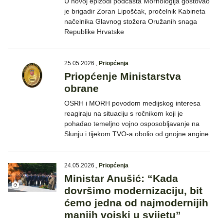
U novoj epizodi podcasta Morhologija gostovao
je brigadir Zoran Lipošćak, pročelnik Kabineta
načelnika Glavnog stožera Oružanih snaga
Republike Hrvatske
25.05.2026.
,
Priopćenja
Priopćenje Ministarstva
obrane
OSRH i MORH povodom medijskog interesa
reagiraju na situaciju s ročnikom koji je
pohađao temeljno vojno osposobljavanje na
Slunju i tijekom TVO-a obolio od gnojne angine
24.05.2026.
,
Priopćenja
Ministar Anušić: “Kada
dovršimo modernizaciju, bit
ćemo jedna od najmodernijih
manjih vojski u svijetu”