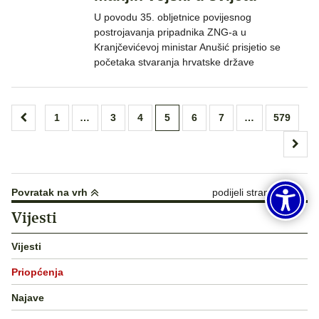
U povodu 35. obljetnice povijesnog
postrojavanja pripadnika ZNG-a u
Kranjčevićevoj ministar Anušić prisjetio se
početaka stvaranja hrvatske države
Brojevi
1
…
3
4
5
6
7
…
579
stranica
objava
Povratak na vrh
podijeli stranicu:
Vijesti
Vijesti
Priopćenja
Najave