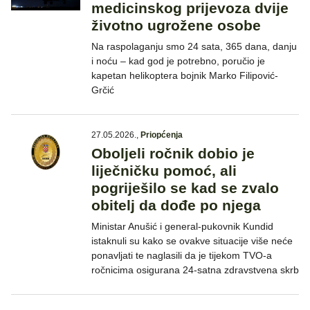
medicinskog prijevoza dvije
životno ugrožene osobe
Na raspolaganju smo 24 sata, 365 dana, danju
i noću – kad god je potrebno, poručio je
kapetan helikoptera bojnik Marko Filipović-
Grčić
27.05.2026.
,
Priopćenja
Oboljeli ročnik dobio je
liječničku pomoć, ali
pogriješilo se kad se zvalo
obitelj da dođe po njega
Ministar Anušić i general-pukovnik Kundid
istaknuli su kako se ovakve situacije više neće
ponavljati te naglasili da je tijekom TVO-a
ročnicima osigurana 24-satna zdravstvena skrb