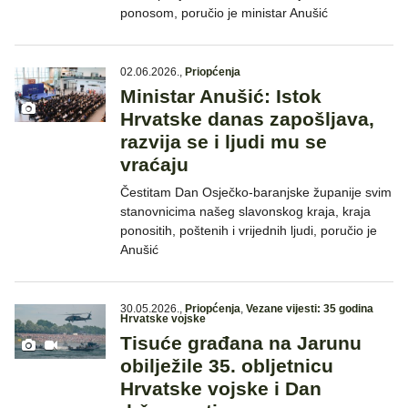
ponosom, poručio je ministar Anušić
02.06.2026.
,
Priopćenja
Ministar Anušić: Istok
Hrvatske danas zapošljava,
razvija se i ljudi mu se
vraćaju
Čestitam Dan Osječko-baranjske županije svim
stanovnicima našeg slavonskog kraja, kraja
ponositih, poštenih i vrijednih ljudi, poručio je
Anušić
30.05.2026.
,
Priopćenja
,
Vezane vijesti: 35 godina
Hrvatske vojske
Tisuće građana na Jarunu
obilježile 35. obljetnicu
Hrvatske vojske i Dan