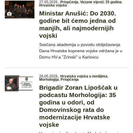
27.05.2026.
,
Priopćenja
,
Vezane vijesti: 35 godina
Hrvatske vojske
Ministar Anušić: Do 2030.
godine bit ćemo jedna od
manjih, ali najmodernijih
vojski
Svečana akademija u povodu obilježavanja
Dana Hrvatske kopnene vojske održana je u
Domu HV-a "Zrinski" u Karlovcu
26.05.2026.
,
Hrvatska vojska u medijima
,
Morhologija
,
Priopćenja
Brigadir Zoran Lipošćak u
podcastu Morhologija: 35
godina u odori, od
Domovinskog rata do
modernizacije Hrvatske
vojske