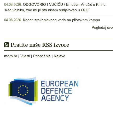
ODGOVORIO I VUČIĆU / Emotivni Anušić u Kninu:
04.08.2026.
‘Kao vojniku, žao mi je što nisam sudjelovao u Oluji’
Kadeti zrakoplovnog voda na pilotskom kampu
04.08.2026.
Pogledaj sve
Pratite naše RSS izvore
morh.hr
|
Vijesti
|
Priopćenja
|
Najave