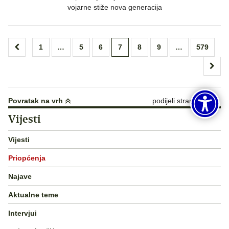
vojarne stiže nova generacija
Brojevi
1
…
5
6
7
8
9
…
579
stranica
objava
Povratak na vrh
podijeli stranicu:
Vijesti
Vijesti
Priopćenja
Najave
Aktualne teme
Intervjui