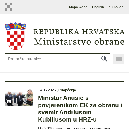
Mapa weba
English
e-Građani
14.05.2026.
,
Priopćenja
Ministar Anušić s
povjerenikom EK za obranu i
svemir Andriusom
Kubiliusom u HRZ-u
Do 2030. imat ćemo potpuno popunjenu