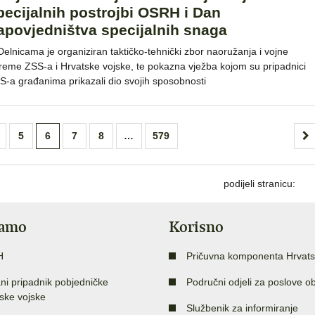
pecijalnih postrojbi OSRH i Dan
apovjedništva specijalnih snaga
Delnicama je organiziran taktičko-tehnički zbor naoružanja i vojne
reme ZSS-a i Hrvatske vojske, te pokazna vježba kojom su pripadnici
S-a građanima prikazali dio svojih sposobnosti
5
6
7
8
…
579
podijeli stranicu:
jamo
Korisno
H
Pričuvna komponenta Hrvats
ni pripadnik pobjedničke
Područni odjeli za poslove o
ske vojske
Službenik za informiranje