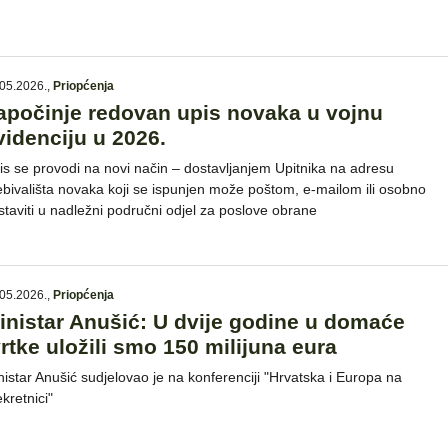
05.2026.
,
Priopćenja
apočinje redovan upis novaka u vojnu
videnciju u 2026.
is se provodi na novi način – dostavljanjem Upitnika na adresu
ebivališta novaka koji se ispunjen može poštom, e-mailom ili osobno
staviti u nadležni područni odjel za poslove obrane
05.2026.
,
Priopćenja
inistar Anušić: U dvije godine u domaće
vrtke uložili smo 150 milijuna eura
nistar Anušić sudjelovao je na konferenciji "Hrvatska i Europa na
kretnici"