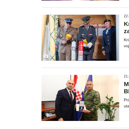
22.
K
z
Kr
vo
21.
M
B
Pr
ut