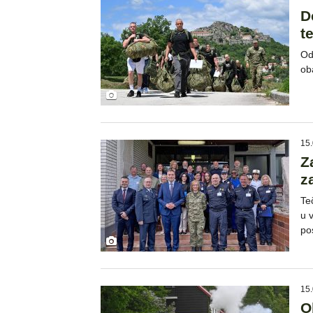
D
t
Od
ob
15.
Z
z
Te
u 
po
15.
O