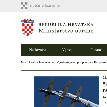
Središnji državni portal
Naslovnica
Vijesti
O nama
MORH web »
Naslovnica
»
Vijesti, najave i priopćenja
»
Priopćenj
22.
“
n
Ak
na