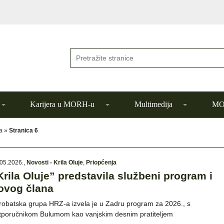
Karijera u MORH-u
Multimedija
MOR
a
»
Stranica 6
05.2026.
,
Novosti - Krila Oluje
,
Priopćenja
Krila Oluje” predstavila službeni program i
ovog člana
robatska grupa HRZ-a izvela je u Zadru program za 2026., s
tporučnikom Bulumom kao vanjskim desnim pratiteljem