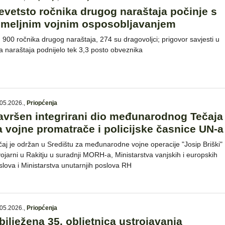
evetsto ročnika drugog naraštaja počinje s
emeljnim vojnim osposobljavanjem
 900 ročnika drugog naraštaja, 274 su dragovoljci; prigovor savjesti u
a naraštaja podnijelo tek 3,3 posto obveznika
05.2026.
,
Priopćenja
avršen integrirani dio međunarodnog Tečaja
a vojne promatrače i policijske časnice UN-a
čaj je održan u Središtu za međunarodne vojne operacije "Josip Briški"
vojarni u Rakitju u suradnji MORH-a, Ministarstva vanjskih i europskih
slova i Ministarstva unutarnjih poslova RH
05.2026.
,
Priopćenja
bilježena 35. obljetnica ustrojavanja