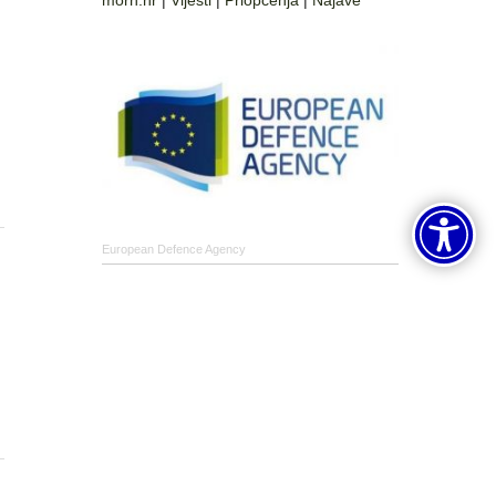
morh.hr
|
Vijesti
|
Priopćenja
|
Najave
European Defence Agency