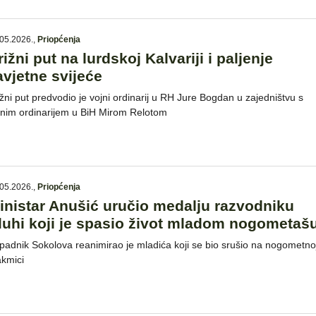
05.2026.
,
Priopćenja
rižni put na lurdskoj Kalvariji i paljenje
avjetne svijeće
ižni put predvodio je vojni ordinarij u RH Jure Bogdan u zajedništvu s
jnim ordinarijem u BiH Mirom Relotom
05.2026.
,
Priopćenja
inistar Anušić uručio medalju razvodniku
luhi koji je spasio život mladom nogometaš
ipadnik Sokolova reanimirao je mladića koji se bio srušio na nogometno
akmici