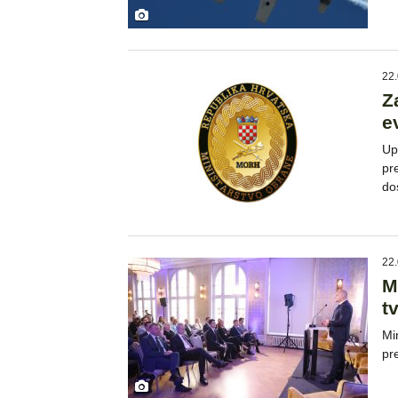
22.
Z
e
Up
pr
do
22.
M
t
Mi
pre