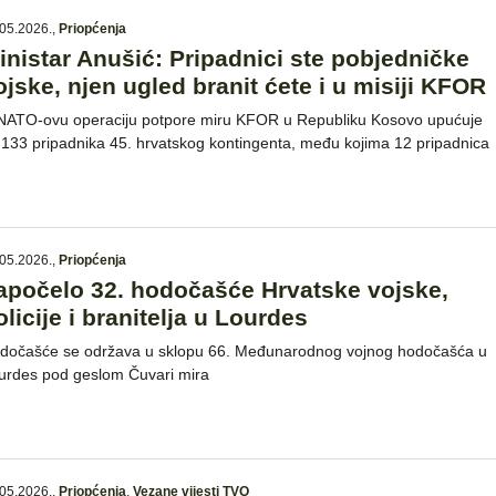
05.2026.
,
Priopćenja
inistar Anušić: Pripadnici ste pobjedničke
ojske, njen ugled branit ćete i u misiji KFOR
NATO-ovu operaciju potpore miru KFOR u Republiku Kosovo upućuje
 133 pripadnika 45. hrvatskog kontingenta, među kojima 12 pripadnica
05.2026.
,
Priopćenja
apočelo 32. hodočašće Hrvatske vojske,
olicije i branitelja u Lourdes
dočašće se održava u sklopu 66. Međunarodnog vojnog hodočašća u
urdes pod geslom Čuvari mira
05.2026.
,
Priopćenja
,
Vezane vijesti TVO