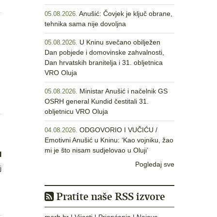
Anušić: Čovjek je ključ obrane,
05.08.2026.
tehnika sama nije dovoljna
U Kninu svečano obilježen
05.08.2026.
Dan pobjede i domovinske zahvalnosti,
Dan hrvatskih branitelja i 31. obljetnica
VRO Oluja
Ministar Anušić i načelnik GS
05.08.2026.
OSRH general Kundid čestitali 31.
obljetnicu VRO Oluja
ODGOVORIO I VUČIĆU /
04.08.2026.
Emotivni Anušić u Kninu: ‘Kao vojniku, žao
mi je što nisam sudjelovao u Oluji’
u
Pogledaj sve
j
Pratite naše RSS izvore