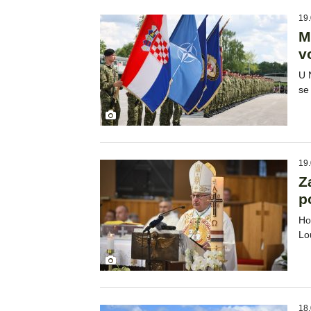
19.
M
v
U 
se
19.
Z
p
Ho
Lo
18.