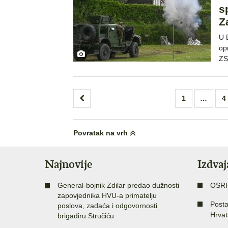
s
Z
U 
op
ZS
Brojevi
1
…
4
stranica
objava
Povratak na vrh
Najnovije
Izdva
General-bojnik Zdilar predao dužnosti
OSR
zapovjednika HVU-a primatelju
Posta
poslova, zadaća i odgovornosti
Hrvat
brigadiru Stručiću