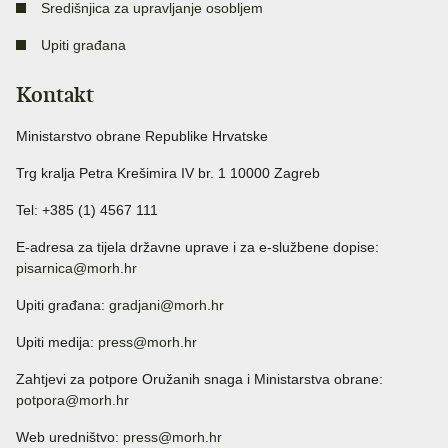
Središnjica za upravljanje osobljem
Upiti građana
Kontakt
Ministarstvo obrane Republike Hrvatske
Trg kralja Petra Krešimira IV br. 1 10000 Zagreb
Tel: +385 (1) 4567 111
E-adresa za tijela državne uprave i za e-službene dopise:
pisarnica@morh.hr
Upiti građana:
gradjani@morh.hr
Upiti medija:
press@morh.hr
Zahtjevi za potpore Oružanih snaga i Ministarstva obrane:
potpora@morh.hr
Web uredništvo:
press@morh.hr