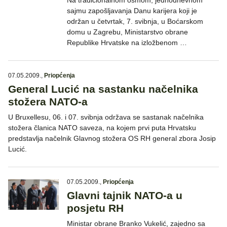
Na tradicionalnom osmom, jednodnevnom
sajmu zapošljavanja Danu karijera koji je
održan u četvrtak, 7. svibnja, u Boćarskom
domu u Zagrebu, Ministarstvo obrane
Republike Hrvatske na izložbenom …
07.05.2009.
,
Priopćenja
General Lucić na sastanku načelnika
stožera NATO-a
U Bruxellesu, 06. i 07. svibnja održava se sastanak načelnika
stožera članica NATO saveza, na kojem prvi puta Hrvatsku
predstavlja načelnik Glavnog stožera OS RH general zbora Josip
Lucić.
07.05.2009.
,
Priopćenja
Glavni tajnik NATO-a u
posjetu RH
Ministar obrane Branko Vukelić, zajedno sa