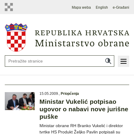
Mapa weba
English
e-Građani
15.05.2009.
,
Priopćenja
Ministar Vukelić potpisao
ugovor o nabavi nove jurišne
puške
Ministar obrane RH Branko Vukelić i direktor
tvrtke HS Produkt Željko Pavlin potpisali su