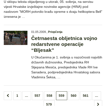
U sklopu teksta objavljenog u utorak, 05. svibnja, na servisu
vijesti Hrvatske izvještajne novinske agencije (HINA) pod
naslovom "MORH potvrdio krađu opreme s dvaju helikoptera Bell"
iznesena je …
01.05.2009.
,
Priopćenja
Četrnaesta obljetnica vojno
redarstvene operacije
“Bljesak”
U Okučanima je 1. svibnja u nazočnosti najviših
državnih dužnosnika, Predsjednika RH
Stjepana Mesića, predsjednika Vlade RH Ive
Sanadera, podpredsjednika Hrvatskog sabora
Vladimira Šeksa, …
Brojevi
1
…
557
558
559
560
561
…
stranica
579