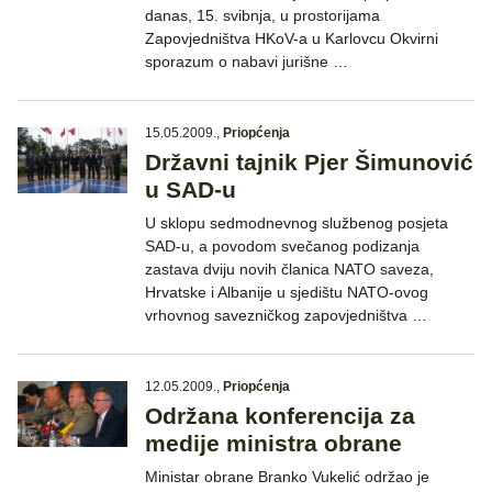
danas, 15. svibnja, u prostorijama
Zapovjedništva HKoV-a u Karlovcu Okvirni
sporazum o nabavi jurišne …
15.05.2009.
,
Priopćenja
Državni tajnik Pjer Šimunović
u SAD-u
U sklopu sedmodnevnog službenog posjeta
SAD-u, a povodom svečanog podizanja
zastava dviju novih članica NATO saveza,
Hrvatske i Albanije u sjedištu NATO-ovog
vrhovnog savezničkog zapovjedništva …
12.05.2009.
,
Priopćenja
Održana konferencija za
medije ministra obrane
Ministar obrane Branko Vukelić održao je