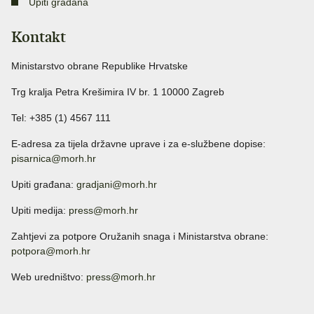
Upiti građana
Kontakt
Ministarstvo obrane Republike Hrvatske
Trg kralja Petra Krešimira IV br. 1 10000 Zagreb
Tel: +385 (1) 4567 111
E-adresa za tijela državne uprave i za e-službene dopise:
pisarnica@morh.hr
Upiti građana:
gradjani@morh.hr
Upiti medija:
press@morh.hr
Zahtjevi za potpore Oružanih snaga i Ministarstva obrane:
potpora@morh.hr
Web uredništvo:
press@morh.hr