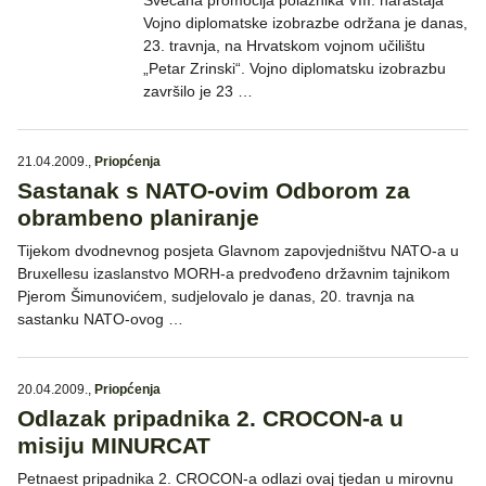
Svečana promocija polaznika VIII. naraštaja
Vojno diplomatske izobrazbe održana je danas,
23. travnja, na Hrvatskom vojnom učilištu
„Petar Zrinski“. Vojno diplomatsku izobrazbu
završilo je 23 …
21.04.2009.
,
Priopćenja
Sastanak s NATO-ovim Odborom za
obrambeno planiranje
Tijekom dvodnevnog posjeta Glavnom zapovjedništvu NATO-a u
Bruxellesu izaslanstvo MORH-a predvođeno državnim tajnikom
Pjerom Šimunovićem, sudjelovalo je danas, 20. travnja na
sastanku NATO-ovog …
20.04.2009.
,
Priopćenja
Odlazak pripadnika 2. CROCON-a u
misiju MINURCAT
Petnaest pripadnika 2. CROCON-a odlazi ovaj tjedan u mirovnu