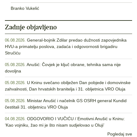
Branko Vukelić
Zadnje objavljeno
General-bojnik Zdilar predao dužnosti zapovjednika
06.08.2026.
HVU-a primatelju poslova, zadaća i odgovornosti brigadiru
Stručiću
Anušić: Čovjek je ključ obrane, tehnika sama nije
05.08.2026.
dovoljna
U Kninu svečano obilježen Dan pobjede i domovinske
05.08.2026.
zahvalnosti, Dan hrvatskih branitelja i 31. obljetnica VRO Oluja
Ministar Anušić i načelnik GS OSRH general Kundid
05.08.2026.
čestitali 31. obljetnicu VRO Oluja
ODGOVORIO I VUČIĆU / Emotivni Anušić u Kninu:
04.08.2026.
‘Kao vojniku, žao mi je što nisam sudjelovao u Oluji’
Pogledaj sve