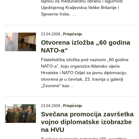
tajnicu za međunardnu obranu i sigurnost
Ujedinjenog Kraljevstva Velike Britanije i
Sjeverne Irske, …
23.04.2009.
,
Priopćenja
Otvorena izložba „60 godina
NATO-a“
Filatelistička izložba pod nazivom „60 godina
NATO-a“, koju organizira Atlansko vijeće
Hrvatske i NATO Odjel za javnu diplomaciju,
otvorena je u čevrtak, 23. travnja u galeriji
„Zvonimir“ kao …
23.04.2009.
,
Priopćenja
Svečana promocija završetka
vojno diplomatske izobrazbe
na HVU