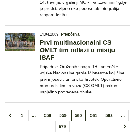
14. travnja, u galeriji MORH-a „Zvonimir“ gdje
je predstavljeno oko pedesetak fotografija
raspoređenih u …
14.04.2009.
,
Priopćenja
Prvi multinacionalni CS
OMLT tim odlazi u misiju
ISAF
Pripadnici Oružanih snaga RH i američke
vojske Nacionalne garde Minnesote koji čine
prvi mješoviti američko-hrvatski Operativno
mentorski tim za vezu (CS OMLT) nakon
uspješno provedene obuke …
Brojevi
1
…
558
559
560
561
562
…
stranica
579
objava