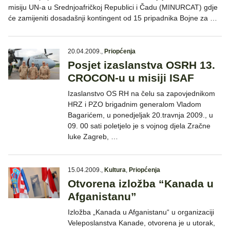
misiju UN-a u Srednjoafričkoj Republici i Čadu (MINURCAT) gdje
će zamijeniti dosadašnji kontingent od 15 pripadnika Bojne za …
20.04.2009.
,
Priopćenja
Posjet izaslanstva OSRH 13.
CROCON-u u misiji ISAF
Izaslanstvo OS RH na čelu sa zapovjednikom
HRZ i PZO brigadnim generalom Vladom
Bagarićem, u ponedjeljak 20.travnja 2009., u
09. 00 sati poletjelo je s vojnog djela Zračne
luke Zagreb, …
15.04.2009.
,
Kultura
,
Priopćenja
Otvorena izložba “Kanada u
Afganistanu”
Izložba „Kanada u Afganistanu“ u organizaciji
Veleposlanstva Kanade, otvorena je u utorak,