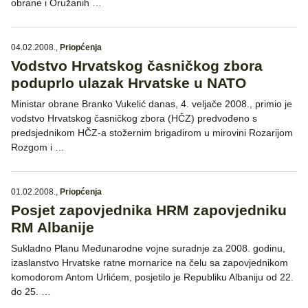
obrane i Oružanih …
04.02.2008.
,
Priopćenja
Vodstvo Hrvatskog časničkog zbora
poduprlo ulazak Hrvatske u NATO
Ministar obrane Branko Vukelić danas, 4. veljače 2008., primio je
vodstvo Hrvatskog časničkog zbora (HČZ) predvođeno s
predsjednikom HČZ-a stožernim brigadirom u mirovini Rozarijom
Rozgom i …
01.02.2008.
,
Priopćenja
Posjet zapovjednika HRM zapovjedniku
RM Albanije
Sukladno Planu Međunarodne vojne suradnje za 2008. godinu,
izaslanstvo Hrvatske ratne mornarice na čelu sa zapovjednikom
komodorom Antom Urlićem, posjetilo je Republiku Albaniju od 22.
do 25. …