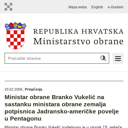
Mapa weba
English
e-Građani
20.02.2008.
,
Priopćenja
Ministar obrane Branko Vukelić na
sastanku ministara obrane zemalja
potpisnica Jadransko-američke povelje
u Pentagonu
Ministar obrane Branko Vukelić sudjelovao je u utorak 19. veljače