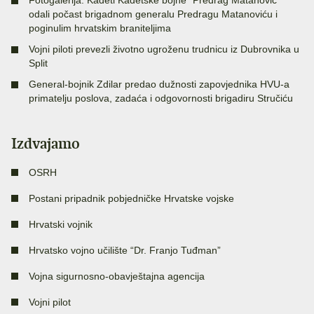
Fotogalerija: Kadeti Kadetske bojne “Predrag Matanović”
odali počast brigadnom generalu Predragu Matanoviću i
poginulim hrvatskim braniteljima
Vojni piloti prevezli životno ugroženu trudnicu iz Dubrovnika u
Split
General-bojnik Zdilar predao dužnosti zapovjednika HVU-a
primatelju poslova, zadaća i odgovornosti brigadiru Stručiću
Izdvajamo
OSRH
Postani pripadnik pobjedničke Hrvatske vojske
Hrvatski vojnik
Hrvatsko vojno učilište “Dr. Franjo Tuđman”
Vojna sigurnosno-obavještajna agencija
Vojni pilot