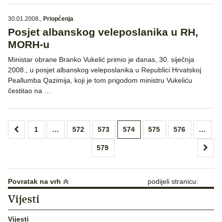
30.01.2008.
,
Priopćenja
Posjet albanskog veleposlanika u RH,
MORH-u
Ministar obrane Branko Vukelić primio je danas, 30. siječnja
2008., u posjet albanskog veleposlanika u Republici Hrvatskoj
Peallumba Qazimija, koji je tom prigodom ministru Vukeliću
čestitao na …
Brojevi
1
…
572
573
574
575
576
…
stranica
579
objava
Povratak na vrh
podijeli stranicu:
Vijesti
Vijesti