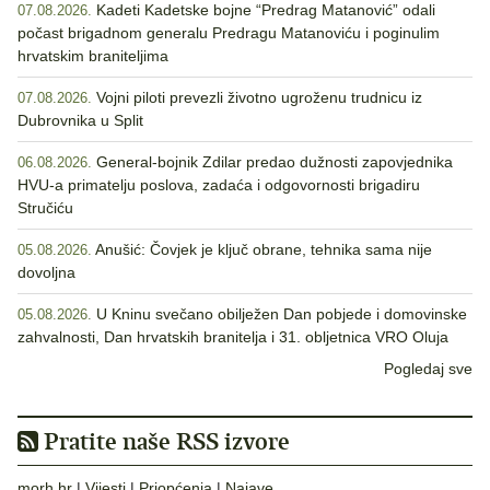
Kadeti Kadetske bojne “Predrag Matanović” odali
07.08.2026.
počast brigadnom generalu Predragu Matanoviću i poginulim
hrvatskim braniteljima
Vojni piloti prevezli životno ugroženu trudnicu iz
07.08.2026.
Dubrovnika u Split
General-bojnik Zdilar predao dužnosti zapovjednika
06.08.2026.
HVU-a primatelju poslova, zadaća i odgovornosti brigadiru
Stručiću
Anušić: Čovjek je ključ obrane, tehnika sama nije
05.08.2026.
dovoljna
U Kninu svečano obilježen Dan pobjede i domovinske
05.08.2026.
zahvalnosti, Dan hrvatskih branitelja i 31. obljetnica VRO Oluja
Pogledaj sve
Pratite naše RSS izvore
morh.hr
|
Vijesti
|
Priopćenja
|
Najave