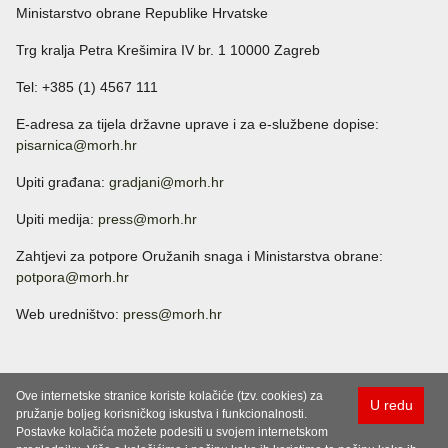
Ministarstvo obrane Republike Hrvatske
Trg kralja Petra Krešimira IV br. 1 10000 Zagreb
Tel: +385 (1) 4567 111
E-adresa za tijela državne uprave i za e-službene dopise:
pisarnica@morh.hr
Upiti građana:
gradjani@morh.hr
Upiti medija:
press@morh.hr
Zahtjevi za potpore Oružanih snaga i Ministarstva obrane:
potpora@morh.hr
Web uredništvo:
press@morh.hr
Ove internetske stranice koriste kolačiće (tzv. cookies) za
U redu
pružanje boljeg korisničkog iskustva i funkcionalnosti.
Postavke kolačića možete podesiti u svojem internetskom