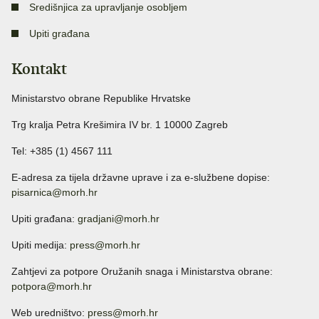
Središnjica za upravljanje osobljem
Upiti građana
Kontakt
Ministarstvo obrane Republike Hrvatske
Trg kralja Petra Krešimira IV br. 1 10000 Zagreb
Tel: +385 (1) 4567 111
E-adresa za tijela državne uprave i za e-službene dopise:
pisarnica@morh.hr
Upiti građana:
gradjani@morh.hr
Upiti medija:
press@morh.hr
Zahtjevi za potpore Oružanih snaga i Ministarstva obrane:
potpora@morh.hr
Web uredništvo:
press@morh.hr