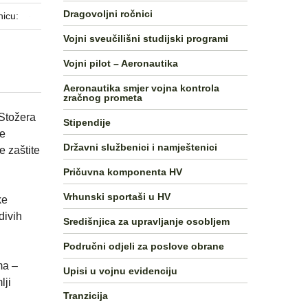
Dragovoljni ročnici
nicu:
Vojni sveučilišni studijski programi
Vojni pilot – Aeronautika
Aeronautika smjer vojna kontrola
zračnog prometa
 Stožera
Stipendije
ze
Državni službenici i namještenici
e zaštite
Pričuvna komponenta HV
Vrhunski sportaši u HV
ke
divih
Središnjica za upravljanje osobljem
Područni odjeli za poslove obrane
ma –
Upisi u vojnu evidenciju
lji
Tranzicija