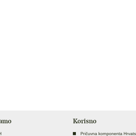
jamo
Korisno
H
Pričuvna komponenta Hrvats