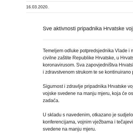
16.03.2020.
Sve aktivnosti pripadnika Hrvatske v
Temeljem odluke potpredsjednika Vlade i m
civilne zaštite Republike Hrvatske, u Hrvat
koronavirusom. Sva zapovjedništva Hrvatske
i zdravstvenom strukom te se kontinuirano pr
Sigurnost i zdravlje pripadnika Hrvatske voj
vojske svedene na manju mjeru, koja će os
zadaća.
U skladu s navedenim, otkazano je sudjel
konferencijama, vojnim vježbama i tečajevi
svedene na manju mjeru.