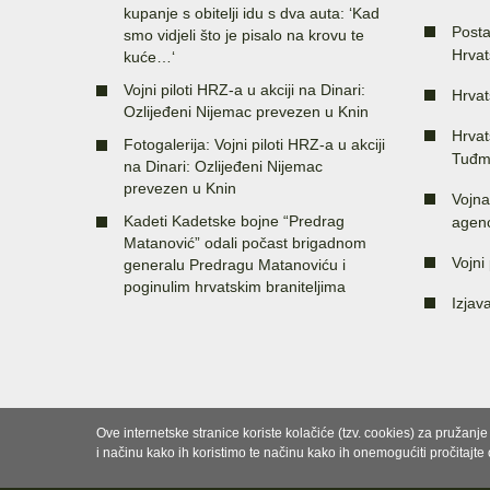
kupanje s obitelji idu s dva auta: ‘Kad
Posta
smo vidjeli što je pisalo na krovu te
Hrvat
kuće…‘
Vojni piloti HRZ-a u akciji na Dinari:
Hrvat
Ozlijeđeni Nijemac prevezen u Knin
Hrvat
Fotogalerija: Vojni piloti HRZ-a u akciji
Tuđm
na Dinari: Ozlijeđeni Nijemac
prevezen u Knin
Vojna
Kadeti Kadetske bojne “Predrag
agenc
Matanović” odali počast brigadnom
Vojni 
generalu Predragu Matanoviću i
poginulim hrvatskim braniteljima
Izjav
Ove internetske stranice koriste kolačiće (tzv. cookies) za pružanj
i načinu kako ih koristimo te načinu kako ih onemogućiti pročitajte