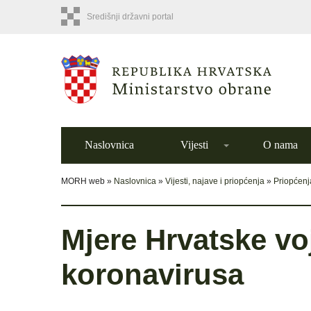
Središnji državni portal
Naslovnica
Vijesti
O nama
MORH web »
Naslovnica
»
Vijesti, najave i priopćenja
»
Priopćenj
Mjere Hrvatske voj
koronavirusa