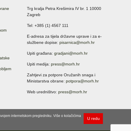
brane
Trg kralja Petra Krešimira IV br. 1 10000
Zagreb
Tel: +385 (1) 4567 111
anom
E-adresa za tijela državne uprave i za e-
službene dopise:
pisarnica@morh.hr
Upiti građana:
gradjani@morh.hr
atske
Upiti medija:
press@morh.hr
sobljem
Zahtjevi za potpore Oružanih snaga i
Ministarstva obrane:
potpora@morh.hr
Web uredništvo:
press@morh.hr
u svojem internetskom pregledniku. Više o kolačićima
U redu