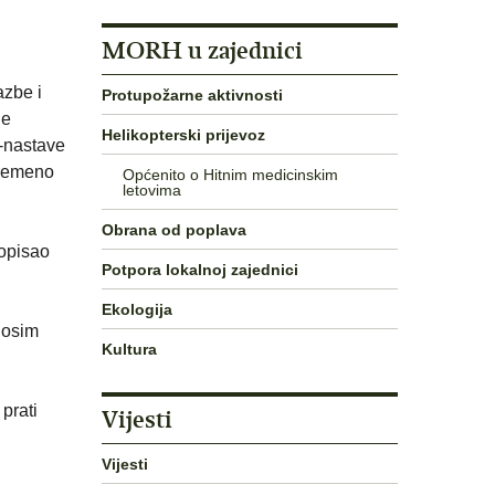
MORH u zajednici
azbe i
Protupožarne aktivnosti
je
Helikopterski prijevoz
e-nastave
vremeno
Općenito o Hitnim medicinskim
letovima
Obrana od poplava
ropisao
Potpora lokalnoj zajednici
Ekologija
a osim
Kultura
prati
Vijesti
Vijesti