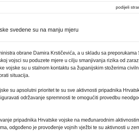
podijeli stra
ojske svedene su na manju mjeru
inistra obrane Damira Krstičevića, a u skladu sa preporukama
skoj vojsci su poduzete mjere u cilju smanjivanja rizika od zara
 vojske su u stalnom kontaktu sa županijskim stožerima civiln
ati situacija.
ske su apsolutni prioritet te su sve aktivnosti pripadnika Hrvats
iguravati održavanje spremnosti te omogućiti provedbu neodgo
ovanje pripadnika Hrvatske vojske na međunarodnim aktivnosti
ma, odgođeno je provođenje vojnih vježbi te su aktivnosti u zem