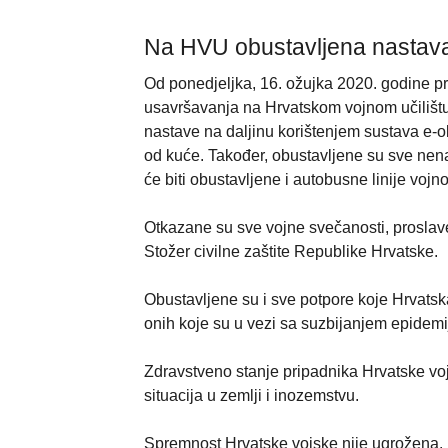
Na HVU obustavljena nastava,
Od ponedjeljka, 16. ožujka 2020. godine p
usavršavanja na Hrvatskom vojnom učilištu,
nastave na daljinu korištenjem sustava e-
od kuće. Također, obustavljene su sve nena
će biti obustavljene i autobusne linije vojno
Otkazane su sve vojne svečanosti, proslave
Stožer civilne zaštite Republike Hrvatske.
Obustavljene su i sve potpore koje Hrvatska
onih koje su u vezi sa suzbijanjem epidemi
Zdravstveno stanje pripadnika Hrvatske vojs
situacija u zemlji i inozemstvu.
Spremnost Hrvatske vojske nije ugrožena.