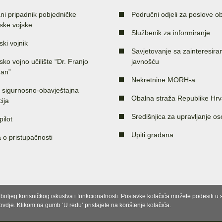
ni pripadnik pobjedničke
Područni odjeli za poslove o
ske vojske
Službenik za informiranje
ski vojnik
Savjetovanje sa zainteresir
sko vojno učilište “Dr. Franjo
javnošću
an”
Nekretnine MORH-a
 sigurnosno-obavještajna
Obalna straža Republike Hrv
ija
Središnjica za upravljanje o
pilot
Upiti građana
a o pristupačnosti
e boljeg korisničkog iskustva i funkcionalnosti. Postavke kolačića možete podesiti 
 ovdje. Klikom na gumb ‘U redu’ pristajete na korištenje kolačića.