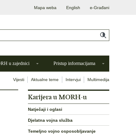
Mapa weba
English
e-Građani
H u zajednici
Pristup informacijama
Vijesti
Aktualne teme
Intervjui
Multimedija
Karijera u MORH-u
Natječaji i oglasi
Djelatna vojna služba
Temeljno vojno osposobljavanje