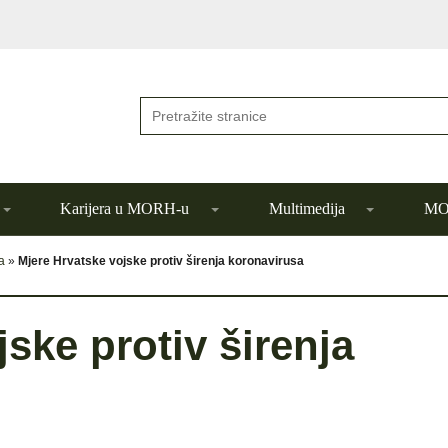
Karijera u MORH-u
Multimedija
MOR
a
»
Mjere Hrvatske vojske protiv širenja koronavirusa
ske protiv širenja