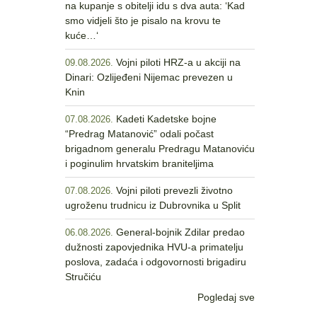
na kupanje s obitelji idu s dva auta: ‘Kad
smo vidjeli što je pisalo na krovu te
kuće…‘
Vojni piloti HRZ-a u akciji na
09.08.2026.
Dinari: Ozlijeđeni Nijemac prevezen u
Knin
Kadeti Kadetske bojne
07.08.2026.
“Predrag Matanović” odali počast
brigadnom generalu Predragu Matanoviću
i poginulim hrvatskim braniteljima
Vojni piloti prevezli životno
07.08.2026.
ugroženu trudnicu iz Dubrovnika u Split
General-bojnik Zdilar predao
06.08.2026.
dužnosti zapovjednika HVU-a primatelju
poslova, zadaća i odgovornosti brigadiru
Stručiću
Pogledaj sve