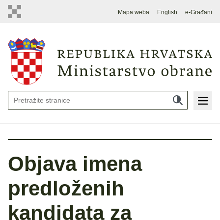
Mapa weba
English
e-Građani
Objava imena
predloženih
kandidata za