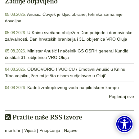
Zadnje objavljeno
Anušić: Čovjek je ključ obrane, tehnika sama nije
05.08.2026.
dovoljna
U Kninu svečano obilježen Dan pobjede i domovinske
05.08.2026.
zahvalnosti, Dan hrvatskih branitelja i 31. obljetnica VRO Oluja
Ministar Anušić i načelnik GS OSRH general Kundid
05.08.2026.
čestitali 31. obljetnicu VRO Oluja
ODGOVORIO I VUČIĆU / Emotivni Anušić u Kninu:
04.08.2026.
‘Kao vojniku, žao mi je što nisam sudjelovao u Oluji’
Kadeti zrakoplovnog voda na pilotskom kampu
04.08.2026.
Pogledaj sve
Pratite naše RSS izvore
morh.hr
|
Vijesti
|
Priopćenja
|
Najave