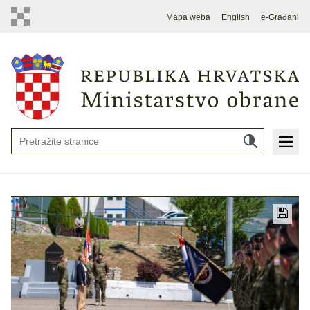
Mapa weba
English
e-Građani