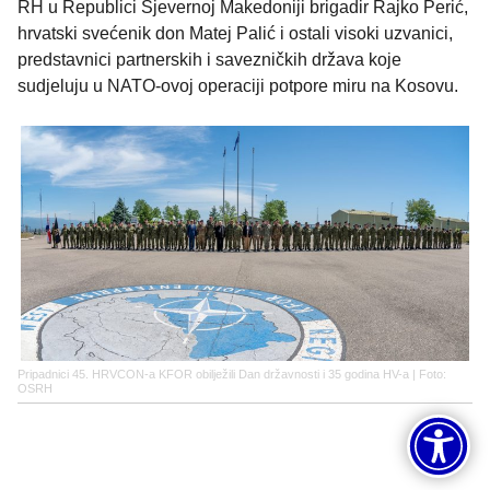
RH u Republici Sjevernoj Makedoniji brigadir Rajko Perić,
hrvatski svećenik don Matej Palić i ostali visoki uzvanici,
predstavnici partnerskih i savezničkih država koje
sudjeluju u NATO-ovoj operaciji potpore miru na Kosovu.
Pripadnici 45. HRVCON-a KFOR obilježili Dan državnosti i 35 godina HV-a | Foto:
OSRH