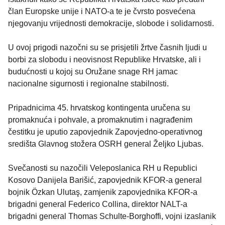
član Europske unije i NATO-a te je čvrsto posvećena
njegovanju vrijednosti demokracije, slobode i solidarnosti.
U ovoj prigodi nazočni su se prisjetili žrtve časnih ljudi u
borbi za slobodu i neovisnost Republike Hrvatske, ali i
budućnosti u kojoj su Oružane snage RH jamac
nacionalne sigurnosti i regionalne stabilnosti.
Pripadnicima 45. hrvatskog kontingenta uručena su
promaknuća i pohvale, a promaknutim i nagrađenim
čestitku je uputio zapovjednik Zapovjedno-operativnog
središta Glavnog stožera OSRH general Željko Ljubas.
Svečanosti su nazočili Veleposlanica RH u Republici
Kosovo Danijela Barišić, zapovjednik KFOR-a general
bojnik Özkan Ulutaş, zamjenik zapovjednika KFOR-a
brigadni general Federico Collina, direktor NALT-a
brigadni general Thomas Schulte-Borghoffi, vojni izaslanik