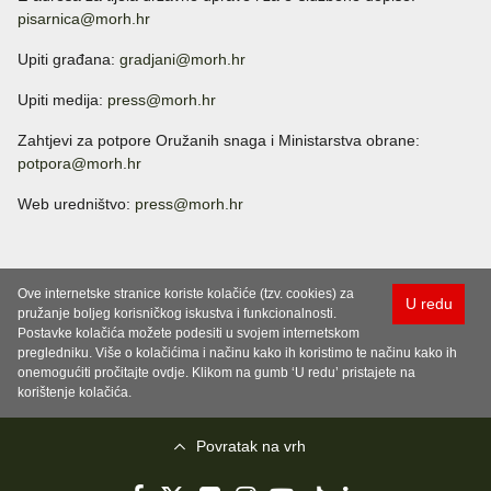
pisarnica@morh.hr
Upiti građana:
gradjani@morh.hr
Upiti medija:
press@morh.hr
Zahtjevi za potpore Oružanih snaga i Ministarstva obrane:
potpora@morh.hr
Web uredništvo:
press@morh.hr
Ove internetske stranice koriste kolačiće (tzv. cookies) za
U redu
pružanje boljeg korisničkog iskustva i funkcionalnosti.
Postavke kolačića možete podesiti u svojem internetskom
pregledniku. Više o kolačićima i načinu kako ih koristimo te načinu kako ih
onemogućiti pročitajte ovdje. Klikom na gumb ‘U redu’ pristajete na
korištenje kolačića.
Povratak na vrh