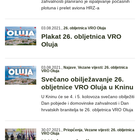
zahvalnosti planirano je ispaljivanje počasnih
plotuna i prelet aviona HRZ-a
03.08.2021.
,
26. obljetnica VRO Oluja
Plakat 26. obljetnica VRO
Oluja
03.08.2021.
,
Najave
,
Vezane vijesti: 26. obljetnica
VRO Oluja
Svečano obilježavanje 26.
obljetnice VRO Oluja u Kninu
U Kninu će se 4. i 5. kolovoza svečano obilježiti
Dan pobjede i domovinske zahvalnosti i Dan
hrvatskih branitelja te 26. obljetnica VRO Oluja
30.07.2021.
,
Priopćenja
,
Vezane vijesti: 26. obljetnica
VRO Oluja