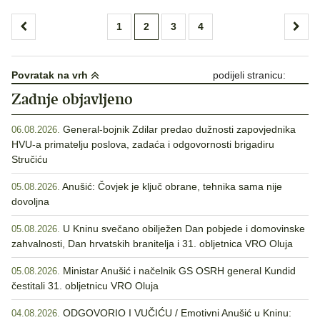
Brojevi
1
2
3
4
stranica
objava
Povratak na vrh
podijeli stranicu:
Zadnje objavljeno
General-bojnik Zdilar predao dužnosti zapovjednika
06.08.2026.
HVU-a primatelju poslova, zadaća i odgovornosti brigadiru
Stručiću
Anušić: Čovjek je ključ obrane, tehnika sama nije
05.08.2026.
dovoljna
U Kninu svečano obilježen Dan pobjede i domovinske
05.08.2026.
zahvalnosti, Dan hrvatskih branitelja i 31. obljetnica VRO Oluja
Ministar Anušić i načelnik GS OSRH general Kundid
05.08.2026.
čestitali 31. obljetnicu VRO Oluja
ODGOVORIO I VUČIĆU / Emotivni Anušić u Kninu:
04.08.2026.