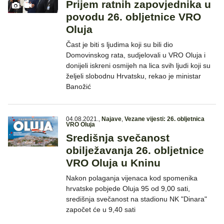
Prijem ratnih zapovjednika u
povodu 26. obljetnice VRO
Oluja
Čast je biti s ljudima koji su bili dio
Domovinskog rata, sudjelovali u VRO Oluja i
donijeli iskreni osmijeh na lica svih ljudi koji su
željeli slobodnu Hrvatsku, rekao je ministar
Banožić
04.08.2021.
,
Najave
,
Vezane vijesti: 26. obljetnica
VRO Oluja
Središnja svečanost
obilježavanja 26. obljetnice
VRO Oluja u Kninu
Nakon polaganja vijenaca kod spomenika
hrvatske pobjede Oluja 95 od 9,00 sati,
središnja svečanost na stadionu NK "Dinara"
započet će u 9,40 sati