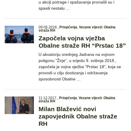
u akciji potrage i spašavanja pronašli su i
spasili nestalu …
09.05.2018.
,
Priopćenja
,
Vezane vijesti: Obalna
straža RH
Započela vojna vježba
Obalne straže RH “Prstac 18”
U akvatoriju srednjeg Jadrana na vojnom
poligonu "Žirje", u srijedu 9. svibnja 2018.,
započela je vojna vježba "Prstac 18", koja se
provodi u cilju dostizanja i održavanja
sposobnosti Obalne …
11.12.2017.
,
Priopćenja
,
Vezane vijesti: Obalna
straža RH
Milan Blažević novi
zapovjednik Obalne straže
RH