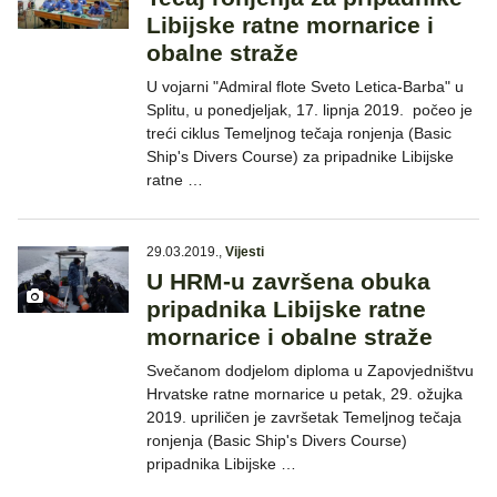
Libijske ratne mornarice i
obalne straže
U vojarni "Admiral flote Sveto Letica-Barba" u
Splitu, u ponedjeljak, 17. lipnja 2019. počeo je
treći ciklus Temeljnog tečaja ronjenja (Basic
Ship's Divers Course) za pripadnike Libijske
ratne …
29.03.2019.
,
Vijesti
U HRM-u završena obuka
pripadnika Libijske ratne
mornarice i obalne straže
Svečanom dodjelom diploma u Zapovjedništvu
Hrvatske ratne mornarice u petak, 29. ožujka
2019. upriličen je završetak Temeljnog tečaja
ronjenja (Basic Ship's Divers Course)
pripadnika Libijske …