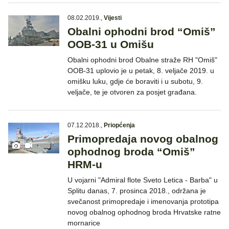
08.02.2019.
,
Vijesti
Obalni ophodni brod “Omiš”
OOB-31 u Omišu
Obalni ophodni brod Obalne straže RH "Omiš"
OOB-31 uplovio je u petak, 8. veljače 2019. u
omišku luku, gdje će boraviti i u subotu, 9.
veljače, te je otvoren za posjet građana.
07.12.2018.
,
Priopćenja
Primopredaja novog obalnog
ophodnog broda “Omiš”
HRM-u
U vojarni "Admiral flote Sveto Letica - Barba" u
Splitu danas, 7. prosinca 2018., održana je
svečanost primopredaje i imenovanja prototipa
novog obalnog ophodnog broda Hrvatske ratne
mornarice