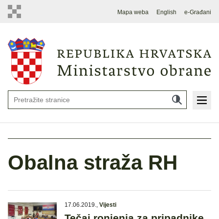
Mapa weba
English
e-Građani
Obalna straža RH
17.06.2019.
,
Vijesti
Tečaj ronjenja za pripadnike