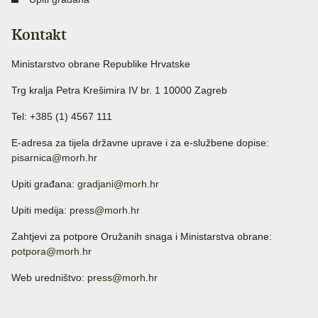
Kontakt
Ministarstvo obrane Republike Hrvatske
Trg kralja Petra Krešimira IV br. 1 10000 Zagreb
Tel: +385 (1) 4567 111
E-adresa za tijela državne uprave i za e-službene dopise:
pisarnica@morh.hr
Upiti građana:
gradjani@morh.hr
Upiti medija:
press@morh.hr
Zahtjevi za potpore Oružanih snaga i Ministarstva obrane:
potpora@morh.hr
Web uredništvo:
press@morh.hr