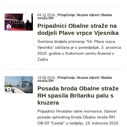
04.12.2018.
,
Priopćenja
,
Vezane vijesti: Obalna
straža RH
Pripadnici Obalne straže na
dodjeli Plave vrpce Vjesnika
Svečana dodjela priznanja "54. Plava vrpca
Vjesnika" održana je u ponedjeljak, 3. prosinca
2018. godine u Kulturnom centru Arsenal u
Zadru
19.08.2018.
,
Priopćenja
,
Vezane vijesti: Obalna
straža RH
Posada broda Obalne straže
RH spasila Britanku palu s
kruzera
Pripadnici Hrvatske ratne mornarice, članovi
posade ophodnog broda Obalne straže RH
OB-03 "Cavtat" u nedjelju, 19. kolovoza 2018.