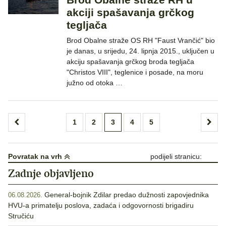
akciji spašavanja grčkog
tegljača
Brod Obalne straže OS RH "Faust Vrančić" bio
je danas, u srijedu, 24. lipnja 2015., uključen u
akciju spašavanja grčkog broda tegljača
"Christos VIII", teglenice i posade, na moru
južno od otoka …
Brojevi
1
2
3
4
5
stranica
objava
Povratak na vrh
podijeli stranicu:
Zadnje objavljeno
General-bojnik Zdilar predao dužnosti zapovjednika
06.08.2026.
HVU-a primatelju poslova, zadaća i odgovornosti brigadiru
Stručiću