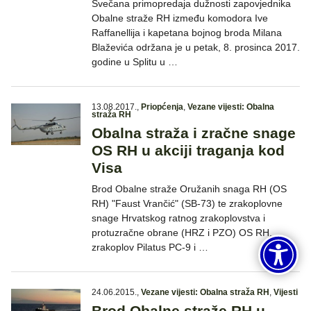
Svečana primopredaja dužnosti zapovjednika
Obalne straže RH između komodora Ive
Raffanellija i kapetana bojnog broda Milana
Blaževića održana je u petak, 8. prosinca 2017.
godine u Splitu u …
13.08.2017.
,
Priopćenja
,
Vezane vijesti: Obalna
straža RH
Obalna straža i zračne snage
OS RH u akciji traganja kod
Visa
Brod Obalne straže Oružanih snaga RH (OS
RH) "Faust Vrančić" (SB-73) te zrakoplovne
snage Hrvatskog ratnog zrakoplovstva i
protuzračne obrane (HRZ i PZO) OS RH,
zrakoplov Pilatus PC-9 i …
24.06.2015.
,
Vezane vijesti: Obalna straža RH
,
Vijesti
Brod Obalne straže RH u