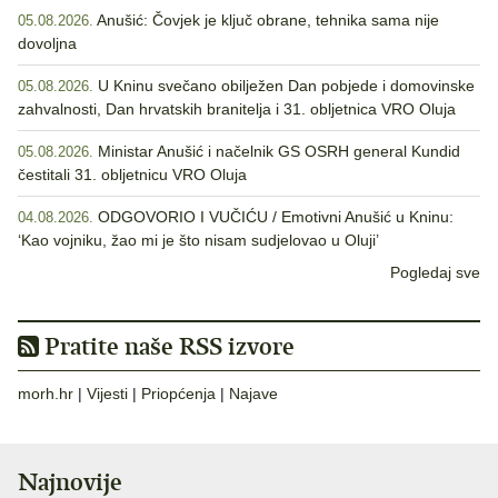
Anušić: Čovjek je ključ obrane, tehnika sama nije
05.08.2026.
dovoljna
U Kninu svečano obilježen Dan pobjede i domovinske
05.08.2026.
zahvalnosti, Dan hrvatskih branitelja i 31. obljetnica VRO Oluja
Ministar Anušić i načelnik GS OSRH general Kundid
05.08.2026.
čestitali 31. obljetnicu VRO Oluja
ODGOVORIO I VUČIĆU / Emotivni Anušić u Kninu:
04.08.2026.
‘Kao vojniku, žao mi je što nisam sudjelovao u Oluji’
Pogledaj sve
Pratite naše RSS izvore
morh.hr
|
Vijesti
|
Priopćenja
|
Najave
Najnovije