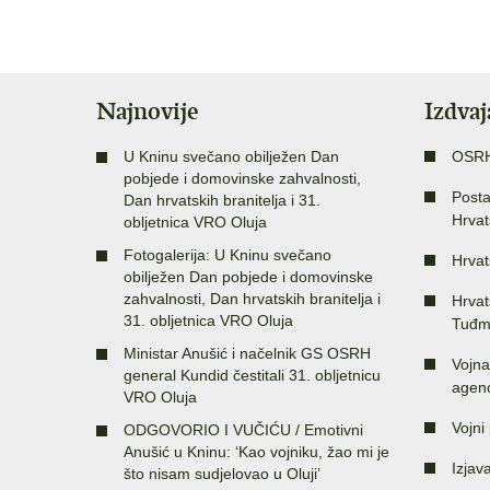
Najnovije
Izdva
U Kninu svečano obilježen Dan
OSR
pobjede i domovinske zahvalnosti,
Posta
Dan hrvatskih branitelja i 31.
Hrvat
obljetnica VRO Oluja
Fotogalerija: U Kninu svečano
Hrvat
obilježen Dan pobjede i domovinske
zahvalnosti, Dan hrvatskih branitelja i
Hrvat
31. obljetnica VRO Oluja
Tuđm
Ministar Anušić i načelnik GS OSRH
Vojna
general Kundid čestitali 31. obljetnicu
agenc
VRO Oluja
Vojni 
ODGOVORIO I VUČIĆU / Emotivni
Anušić u Kninu: ‘Kao vojniku, žao mi je
Izjav
što nisam sudjelovao u Oluji’