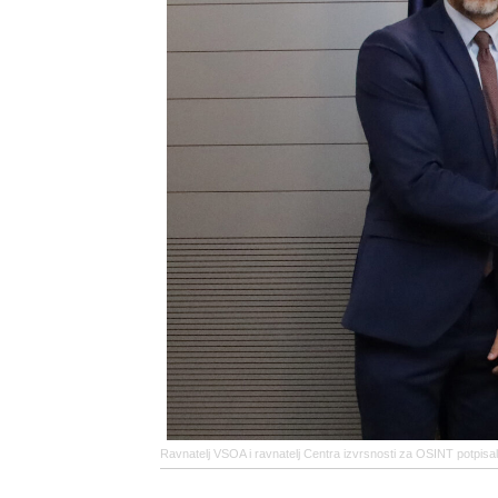
Ravnatelj VSOA i ravnatelj Centra izvrsnosti za OSINT potpisa