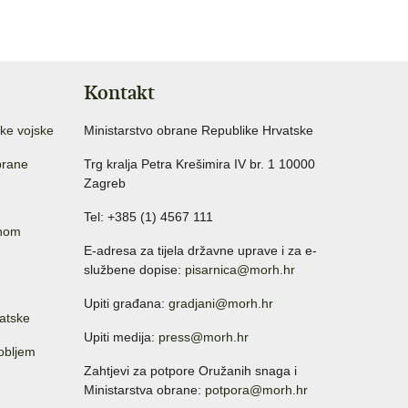
Kontakt
ke vojske
Ministarstvo obrane Republike Hrvatske
brane
Trg kralja Petra Krešimira IV br. 1 10000
Zagreb
Tel: +385 (1) 4567 111
anom
E-adresa za tijela državne uprave i za e-
službene dopise:
pisarnica@morh.hr
Upiti građana:
gradjani@morh.hr
atske
Upiti medija:
press@morh.hr
sobljem
Zahtjevi za potpore Oružanih snaga i
Ministarstva obrane:
potpora@morh.hr