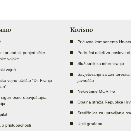
jamo
Korisno
H
Pričuvna komponenta Hrvats
ni pripadnik pobjedničke
Područni odjeli za poslove o
ske vojske
Službenik za informiranje
ski vojnik
Savjetovanje sa zainteresir
sko vojno učilište “Dr. Franjo
javnošću
an”
Nekretnine MORH-a
 sigurnosno-obavještajna
Obalna straža Republike Hrv
ija
Središnjica za upravljanje o
pilot
Upiti građana
a o pristupačnosti