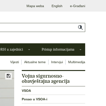
Mapa weba
English
e-Građani
H u zajednici
Pristup informacijama
Vijesti
Aktualne teme
Intervjui
Multimedija
Vojna sigurnosno-
obavještajna agencija
VSOA
Posao u VSOA-i