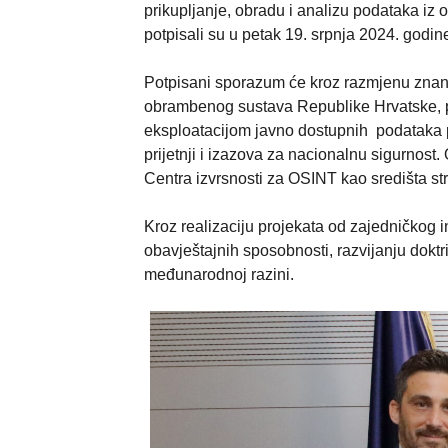
prikupljanje, obradu i analizu podataka iz
potpisali su u petak 19. srpnja 2024. godi
Potpisani sporazum će kroz razmjenu znanja 
obrambenog sustava Republike Hrvatske, p
eksploatacijom javno dostupnih podataka p
prijetnji i izazova za nacionalnu sigurnos
Centra izvrsnosti za OSINT kao središta st
Kroz realizaciju projekata od zajedničkog 
obavještajnih sposobnosti, razvijanju doktr
međunarodnoj razini.