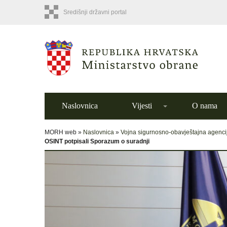
Središnji državni portal
Naslovnica
Vijesti
O nama
MORH web »
Naslovnica
»
Vojna sigurnosno-obavještajna agenci
OSINT potpisali Sporazum o suradnji