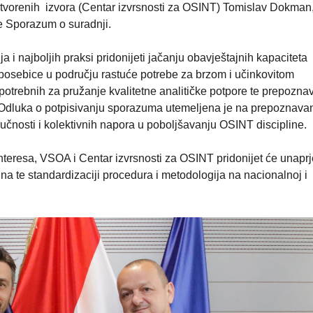
 otvorenih izvora (Centar izvrsnosti za OSINT) Tomislav Dokman
ne Sporazum o suradnji.
i najboljih praksi pridonijeti jačanju obavještajnih kapaciteta
osebice u području rastuće potrebe za brzom i učinkovitom
otrebnih za pružanje kvalitetne analitičke potpore te prepozn
t. Odluka o potpisivanju sporazuma utemeljena je na prepoznava
ručnosti i kolektivnih napora u poboljšavanju OSINT discipline.
interesa, VSOA i Centar izvrsnosti za OSINT pridonijet će unapr
ina te standardizaciji procedura i metodologija na nacionalnoj i