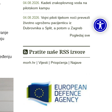
,
Kadeti zrakoplovnog voda na
04.08.2026.
pilotskom kampu
Vojni piloti tijekom noći prevezli
04.08.2026.
životno ugroženu pacijenticu iz
Dubrovnika u Split, a potom u Zagreb
avanje
Pogledaj sve
nju
Pratite naše RSS izvore
jeđenju
morh.hr
|
Vijesti
|
Priopćenja
|
Najave