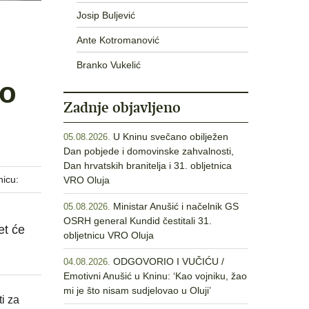
Josip Buljević
Ante Kotromanović
Branko Vukelić
 o
Zadnje objavljeno
U Kninu svečano obilježen
05.08.2026.
Dan pobjede i domovinske zahvalnosti,
Dan hrvatskih branitelja i 31. obljetnica
nicu:
VRO Oluja
Ministar Anušić i načelnik GS
05.08.2026.
OSRH general Kundid čestitali 31.
et će
obljetnicu VRO Oluja
ODGOVORIO I VUČIĆU /
04.08.2026.
Emotivni Anušić u Kninu: ‘Kao vojniku, žao
mi je što nisam sudjelovao u Oluji’
i za