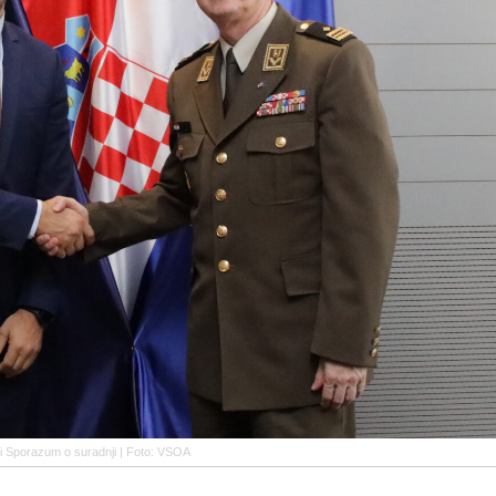
li Sporazum o suradnji | Foto: VSOA