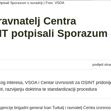
otpisali Sporazum o suradnji | Foto: VSOA
ravnatelj Centra
NT potpisali Sporazum
podijeli stra
kog interesa, VSOA i Centar izvrsnosti za OSINT pridonij
, razvijanju doktrina te standardizaciji procedura
ncije brigadni general Ivan Turkalj i ravnatelj Centra izvrsnost