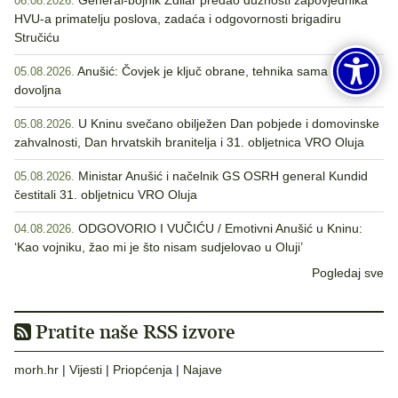
General-bojnik Zdilar predao dužnosti zapovjednika
06.08.2026.
HVU-a primatelju poslova, zadaća i odgovornosti brigadiru
Stručiću
Anušić: Čovjek je ključ obrane, tehnika sama nije
05.08.2026.
dovoljna
U Kninu svečano obilježen Dan pobjede i domovinske
05.08.2026.
zahvalnosti, Dan hrvatskih branitelja i 31. obljetnica VRO Oluja
Ministar Anušić i načelnik GS OSRH general Kundid
05.08.2026.
čestitali 31. obljetnicu VRO Oluja
ODGOVORIO I VUČIĆU / Emotivni Anušić u Kninu:
04.08.2026.
‘Kao vojniku, žao mi je što nisam sudjelovao u Oluji’
Pogledaj sve
Pratite naše RSS izvore
morh.hr
|
Vijesti
|
Priopćenja
|
Najave