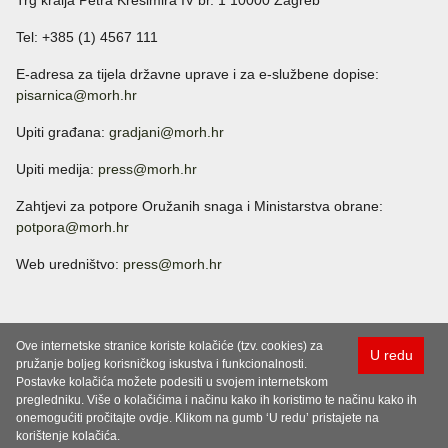
Trg kralja Petra Krešimira IV br. 1 10000 Zagreb
Tel: +385 (1) 4567 111
E-adresa za tijela državne uprave i za e-službene dopise:
pisarnica@morh.hr
Upiti građana:
gradjani@morh.hr
Upiti medija:
press@morh.hr
Zahtjevi za potpore Oružanih snaga i Ministarstva obrane:
potpora@morh.hr
Web uredništvo:
press@morh.hr
Ove internetske stranice koriste kolačiće (tzv. cookies) za
U redu
pružanje boljeg korisničkog iskustva i funkcionalnosti.
Postavke kolačića možete podesiti u svojem internetskom
pregledniku. Više o kolačićima i načinu kako ih koristimo te načinu kako ih
onemogućiti pročitajte ovdje. Klikom na gumb ‘U redu’ pristajete na
korištenje kolačića.