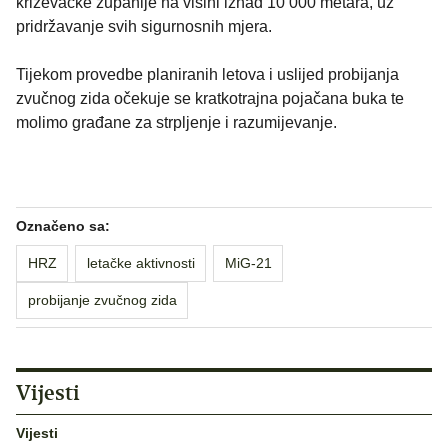
križevačke županije na visini iznad 10 000 metara, uz
pridržavanje svih sigurnosnih mjera.
Tijekom provedbe planiranih letova i uslijed probijanja
zvučnog zida očekuje se kratkotrajna pojačana buka te
molimo građane za strpljenje i razumijevanje.
Označeno sa:
HRZ
letačke aktivnosti
MiG-21
probijanje zvučnog zida
Vijesti
Vijesti