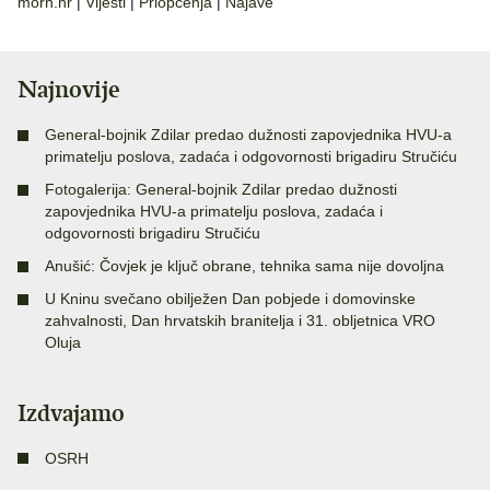
morh.hr
|
Vijesti
|
Priopćenja
|
Najave
Najnovije
General-bojnik Zdilar predao dužnosti zapovjednika HVU-a
primatelju poslova, zadaća i odgovornosti brigadiru Stručiću
Fotogalerija: General-bojnik Zdilar predao dužnosti
zapovjednika HVU-a primatelju poslova, zadaća i
odgovornosti brigadiru Stručiću
Anušić: Čovjek je ključ obrane, tehnika sama nije dovoljna
U Kninu svečano obilježen Dan pobjede i domovinske
zahvalnosti, Dan hrvatskih branitelja i 31. obljetnica VRO
Oluja
Izdvajamo
OSRH