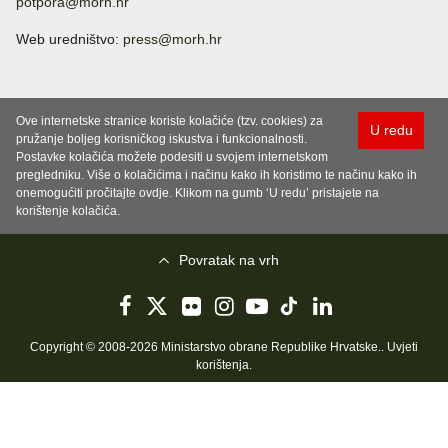
potpora@morh.hr
Web uredništvo:
press@morh.hr
Ove internetske stranice koriste kolačiće (tzv. cookies) za
U redu
pružanje boljeg korisničkog iskustva i funkcionalnosti.
Postavke kolačića možete podesiti u svojem internetskom
pregledniku. Više o kolačićima i načinu kako ih koristimo te načinu kako ih
onemogućiti pročitajte ovdje. Klikom na gumb ‘U redu’ pristajete na
korištenje kolačića.
Povratak na vrh
Copyright © 2008-2026 Ministarstvo obrane Republike Hrvatske..
Uvjeti
korištenja
.