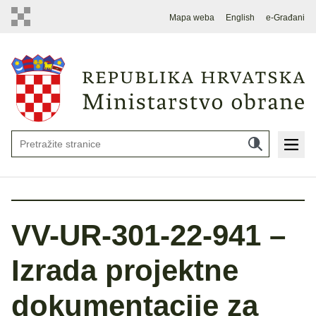
Mapa weba
English
e-Građani
VV-UR-301-22-941 –
Izrada projektne
dokumentacije za