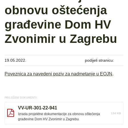
obnovu oštećenja
građevine Dom HV
Zvonimir u Zagrebu
19.05.2022.
podijeli stranicu:
Poveznica za navedeni poziv za nadmetanje u EOJN
.
PRILOŽENI DOKUMENTI:
VV-UR-301-22-941
134 KB
Izrada projektne dokumentacije za obnovu oštećenja
građevine Dom HV Zvonimir u Zagrebu