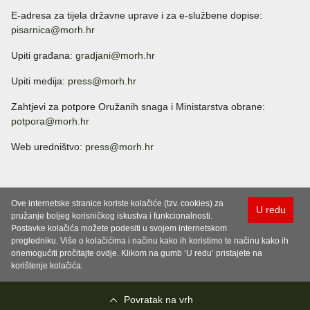
E-adresa za tijela državne uprave i za e-službene dopise:
pisarnica@morh.hr
Upiti građana:
gradjani@morh.hr
Upiti medija:
press@morh.hr
Zahtjevi za potpore Oružanih snaga i Ministarstva obrane:
potpora@morh.hr
Web uredništvo:
press@morh.hr
Ove internetske stranice koriste kolačiće (tzv. cookies) za
U redu
pružanje boljeg korisničkog iskustva i funkcionalnosti.
Postavke kolačića možete podesiti u svojem internetskom
pregledniku. Više o kolačićima i načinu kako ih koristimo te načinu kako ih
onemogućiti pročitajte ovdje. Klikom na gumb ‘U redu’ pristajete na
korištenje kolačića.
Povratak na vrh