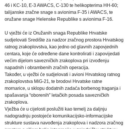
46 i KC-10, E-3 AWACS, C-130 te helikopterima HH-60;
talijanske zračne snage s avionima F-35 i AWACS, te
oružane snage Helenske Republike s avionima F-16.
U vježbi će iz Oružanih snaga Republike Hrvatske
sudjelovati Središte za nadzor zračnog prostora Hrvatskog
ratnog zrakoplovstva, kao jedno od glavnih zapovjednih
centara, koje će određene dane kontrolirati i zapovijedati
većim dijelom savezničkih zrakoplova pri izvođenju
napadnih i obrambenih zračnih operacija.
Također, u vježbi će sudjelovati i avioni Hrvatskog ratnog
zrakoplovstva MiG-21, te brodovi Hrvatske ratne
mornarice, u sklopu dodatnih zadaća borbenog traganja i
spašavanja “oborenih” letačkih posada savezničkih
zrakoplova.
Vježba će u cijelosti poslužiti kao temelj za daljnju
nadogradnju postojeće komunikacijsko-informacijske
strukture sustava navođenja zrakoplova i nadzora zračnog