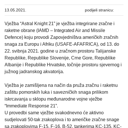
13.05.2021.
podijeli stranicu:
Vježba “Astral Knight 21” je vježba integrirane zračne i
raketne obrane (IAMD – Integrated Air and Missile
Defence) koju provodi Zapovjedništva američkih zračnih
snaga za Europu i Afriku (USAFE-AFAFRICA), od 13. do
22. svibnja 2021. godine u zračnom prostoru Talijanske
Republike, Republike Slovenije, Crne Gore, Republike
Albanije i Republike Hrvatske, točnije prostoru sjevernog i
južnog jadranskog akvatorija.
Vježba je zamišljena na način da pruža zračnu i raketnu
zaštitu pomorskih luka i savezničkih snaga prilikom
iskrcavanja u sklopu međunarodne vojne vježbe
“Immediate Response 21”.
U provedbi same vježbe svakodnevno će aktivno
sudjelovati 50-tak zrakoplova i to američke zračne snage
sa zrakoplovima F-15, F-16, B-52, tankerima KC-135, KC-