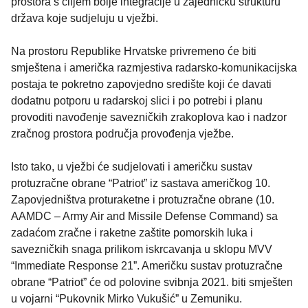
prostora s ciljem bolje integracije u zajedničku strukturu
država koje sudjeluju u vježbi.
Na prostoru Republike Hrvatske privremeno će biti
smještena i američka razmjestiva radarsko-komunikacijska
postaja te pokretno zapovjedno središte koji će davati
dodatnu potporu u radarskoj slici i po potrebi i planu
provoditi navođenje savezničkih zrakoplova kao i nadzor
zračnog prostora područja provođenja vježbe.
Isto tako, u vježbi će sudjelovati i američku sustav
protuzračne obrane “Patriot” iz sastava američkog 10.
Zapovjedništva proturaketne i protuzračne obrane (10.
AAMDC – Army Air and Missile Defense Command) sa
zadaćom zračne i raketne zaštite pomorskih luka i
savezničkih snaga prilikom iskrcavanja u sklopu MVV
“Immediate Response 21”. Američku sustav protuzračne
obrane “Patriot” će od polovine svibnja 2021. biti smješten
u vojarni “Pukovnik Mirko Vukušić” u Zemuniku.