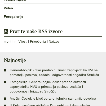
Video
Fotogalerije
Pratite naše RSS izvore
morh.hr
|
Vijesti
|
Priopćenja
|
Najave
Najnovije
General-bojnik Zdilar predao dužnosti zapovjednika HVU-a
primatelju poslova, zadaća i odgovornosti brigadiru Stručiću
Fotogalerija: General-bojnik Zdilar predao dužnosti
zapovjednika HVU-a primatelju poslova, zadaća i
odgovornosti brigadiru Stručiću
Anušić: Čovjek je ključ obrane, tehnika sama nije dovoljna
U Kninu svečano obilježen Dan pobjede i domovinske