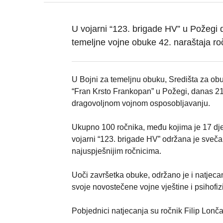
U vojarni “123. brigade HV” u Požegi 
temeljne vojne obuke 42. naraštaja ro
U Bojni za temeljnu obuku, Središta za ob
“Fran Krsto Frankopan” u Požegi, danas 21.
dragovoljnom vojnom osposobljavanju.
Ukupno 100 ročnika, među kojima je 17 dje
vojarni “123. brigade HV” održana je sveča
najuspješnijim ročnicima.
Uoči završetka obuke, održano je i natjecan
svoje novostečene vojne vještine i psihofi
Pobjednici natjecanja su ročnik Filip Lončar