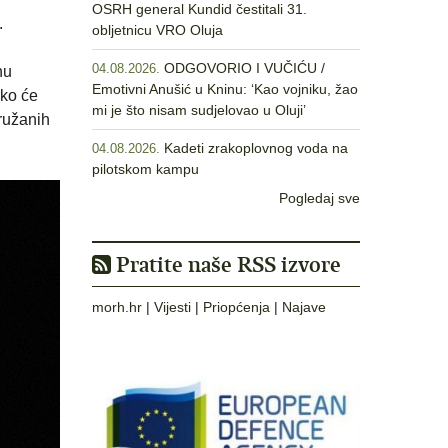
OSRH general Kundid čestitali 31.
.
obljetnicu VRO Oluja
ODGOVORIO I VUČIĆU /
04.08.2026.
nu
Emotivni Anušić u Kninu: ‘Kao vojniku, žao
ako će
mi je što nisam sudjelovao u Oluji’
Oružanih
Kadeti zrakoplovnog voda na
04.08.2026.
pilotskom kampu
Pogledaj sve
Pratite naše RSS izvore
morh.hr
|
Vijesti
|
Priopćenja
|
Najave