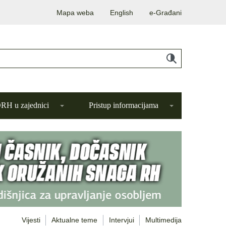
Mapa weba
English
e-Građani
H u zajednici
Pristup informacijama
Vijesti
Aktualne teme
Intervjui
Multimedija