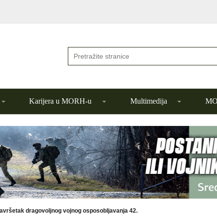
Karijera u MORH-u
Multimedija
MOR
avršetak dragovoljnog vojnog osposobljavanja 42.