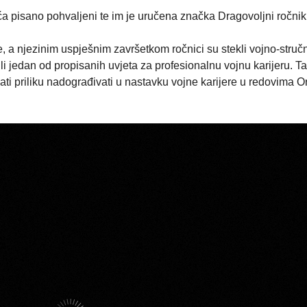
a pisano pohvaljeni te im je uručena značka Dragovoljni ročnik
, a njezinim uspješnim završetkom ročnici su stekli vojno-struč
nili jedan od propisanih uvjeta za profesionalnu vojnu karijeru. T
ati priliku nadograđivati u nastavku vojne karijere u redovima 