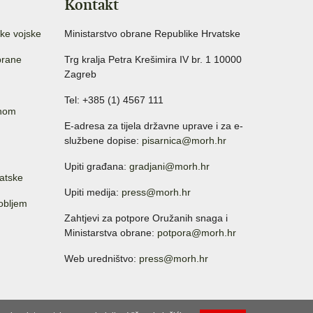
Kontakt
ke vojske
Ministarstvo obrane Republike Hrvatske
brane
Trg kralja Petra Krešimira IV br. 1 10000
Zagreb
Tel: +385 (1) 4567 111
anom
E-adresa za tijela državne uprave i za e-
službene dopise:
pisarnica@morh.hr
Upiti građana:
gradjani@morh.hr
atske
Upiti medija:
press@morh.hr
sobljem
Zahtjevi za potpore Oružanih snaga i
Ministarstva obrane:
potpora@morh.hr
Web uredništvo:
press@morh.hr