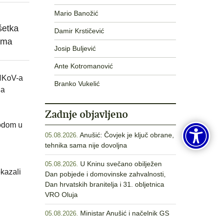
Mario Banožić
šetka
Damir Krstičević
cima
Josip Buljević
Ante Kotromanović
 HKoV-a
Branko Vukelić
na
Zadnje objavljeno
vodom u
Anušić: Čovjek je ključ obrane,
05.08.2026.
tehnika sama nije dovoljna
U Kninu svečano obilježen
05.08.2026.
okazali
Dan pobjede i domovinske zahvalnosti,
Dan hrvatskih branitelja i 31. obljetnica
VRO Oluja
Ministar Anušić i načelnik GS
05.08.2026.