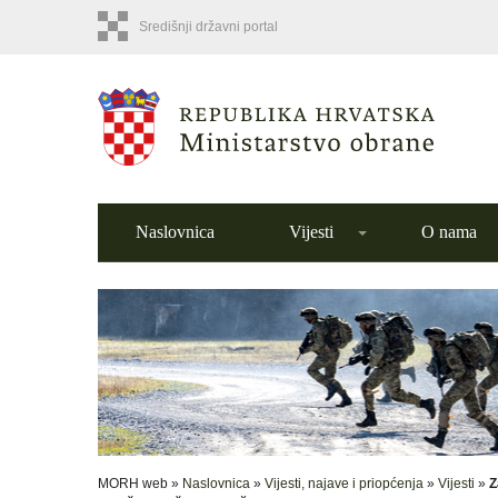
Središnji državni portal
Naslovnica
Vijesti
O nama
MORH web »
Naslovnica
»
Vijesti, najave i priopćenja
»
Vijesti
»
Z