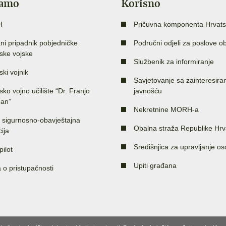
jamo
Korisno
H
Pričuvna komponenta Hrvats
ni pripadnik pobjedničke
Područni odjeli za poslove o
ske vojske
Službenik za informiranje
ski vojnik
Savjetovanje sa zainteresir
sko vojno učilište “Dr. Franjo
javnošću
an”
Nekretnine MORH-a
 sigurnosno-obavještajna
Obalna straža Republike Hrv
ija
Središnjica za upravljanje o
pilot
Upiti građana
a o pristupačnosti