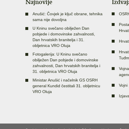
Najnovije
Izdva
Anušić: Čovjek je ključ obrane, tehnika
OSR
sama nije dovoljna
Posta
U Kninu svečano obilježen Dan
Hrvat
pobjede i domovinske zahvalnosti,
Dan hrvatskih branitelja i 31.
Hrvat
obljetnica VRO Oluja
Hrvat
Fotogalerija: U Kninu svečano
Tuđm
obilježen Dan pobjede i domovinske
zahvalnosti, Dan hrvatskih branitelja i
Vojna
31. obljetnica VRO Oluja
agenc
Ministar Anušić i načelnik GS OSRH
Vojni 
general Kundid čestitali 31. obljetnicu
VRO Oluja
Izjav