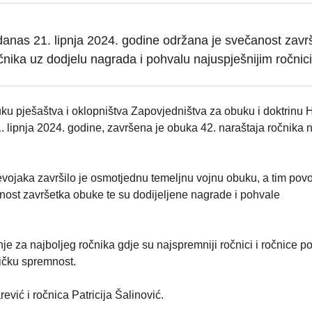
danas 21. lipnja 2024. godine održana je svečanost zavr
čnika uz dodjelu nagrada i pohvalu najuspješnijim ročni
uku pješaštva i oklopništva Zapovjedništva za obuku i doktrinu
 lipnja 2024. godine, završena je obuka 42. naraštaja ročnika 
vojaka završilo je osmotjednu temeljnu vojnu obuku, a tim po
nost završetka obuke te su dodijeljene nagrade i pohvale
je za najboljeg ročnika gdje su najspremniji ročnici i ročnice p
zičku spremnost.
ević i ročnica Patricija Šalinović.