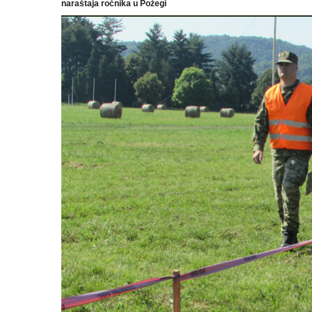
naraštaja ročnika u Požegi