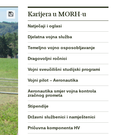
Karijera u MORH-u
Natječaji i oglasi
Djelatna vojna služba
Temeljno vojno osposobljavanje
Dragovoljni ročnici
Vojni sveučilišni studijski programi
Vojni pilot – Aeronautika
Aeronautika smjer vojna kontrola
zračnog prometa
Stipendije
Državni službenici i namještenici
Pričuvna komponenta HV