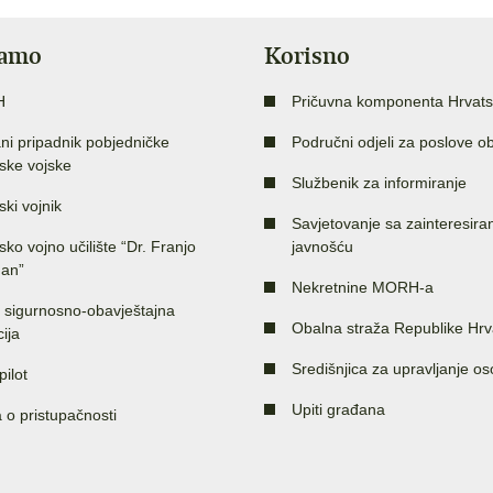
jamo
Korisno
H
Pričuvna komponenta Hrvats
ni pripadnik pobjedničke
Područni odjeli za poslove o
ske vojske
Službenik za informiranje
ski vojnik
Savjetovanje sa zainteresir
sko vojno učilište “Dr. Franjo
javnošću
an”
Nekretnine MORH-a
 sigurnosno-obavještajna
Obalna straža Republike Hrv
ija
Središnjica za upravljanje o
pilot
Upiti građana
a o pristupačnosti