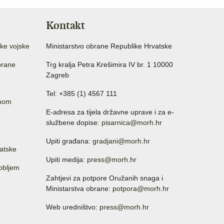
Kontakt
ke vojske
Ministarstvo obrane Republike Hrvatske
brane
Trg kralja Petra Krešimira IV br. 1 10000
Zagreb
Tel: +385 (1) 4567 111
anom
E-adresa za tijela državne uprave i za e-
službene dopise:
pisarnica@morh.hr
Upiti građana:
gradjani@morh.hr
atske
Upiti medija:
press@morh.hr
sobljem
Zahtjevi za potpore Oružanih snaga i
Ministarstva obrane:
potpora@morh.hr
Web uredništvo:
press@morh.hr