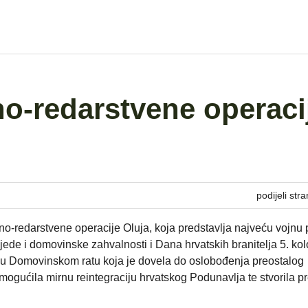
no-redarstvene operaci
podijeli stra
no-redarstvene operacije Oluja, koja predstavlja najveću vojnu
e i domovinske zahvalnosti i Dana hrvatskih branitelja 5. ko
a u Domovinskom ratu koja je dovela do oslobođenja preostalog
mogućila mirnu reintegraciju hrvatskog Podunavlja te stvorila p