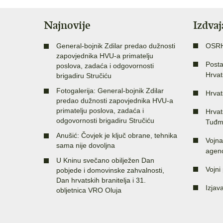
Najnovije
Izdva
General-bojnik Zdilar predao dužnosti
OSR
zapovjednika HVU-a primatelju
Posta
poslova, zadaća i odgovornosti
Hrvat
brigadiru Stručiću
Fotogalerija: General-bojnik Zdilar
Hrvat
predao dužnosti zapovjednika HVU-a
primatelju poslova, zadaća i
Hrvat
odgovornosti brigadiru Stručiću
Tuđm
Anušić: Čovjek je ključ obrane, tehnika
Vojna
sama nije dovoljna
agenc
U Kninu svečano obilježen Dan
Vojni 
pobjede i domovinske zahvalnosti,
Dan hrvatskih branitelja i 31.
Izjav
obljetnica VRO Oluja