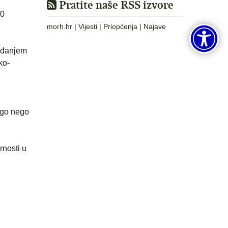
Pratite naše RSS izvore
00
morh.hr
|
Vijesti
|
Priopćenja
|
Najave
bađanjem
ko-
rugo nego
rnosti u