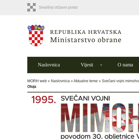
Središnji državni portal
Naslovnica
Vijesti
O nama
MORH web »
Naslovnica
»
Aktualne teme
»
Svečani vojni mimoho
Oluja