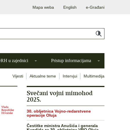
Mapa weba
English
e-Građani
H u zajednici
Pristup informacijama
Vijesti
Aktualne teme
Intervjui
Multimedija
Svečani vojni mimohod
2025.
30. obljetnica Vojno-redarstvene
operacije Oluja
Čestitke ministra Anušića i generala
Kundida za 30. obljetnicu VRO Oluja