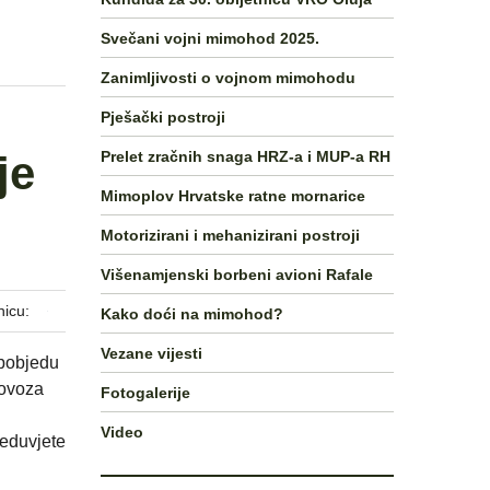
Svečani vojni mimohod 2025.
Zanimljivosti o vojnom mimohodu
Pješački postroji
Prelet zračnih snaga HRZ-a i MUP-a RH
je
Mimoplov Hrvatske ratne mornarice
Motorizirani i mehanizirani postroji
Višenamjenski borbeni avioni Rafale
nicu:
Kako doći na mimohod?
Vezane vijesti
 pobjedu
lovoza
Fotogalerije
Video
reduvjete