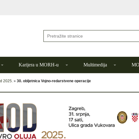
Karijera u MORH-u
Multimedija
MOR
d 2025.
»
30. obljetnica Vojno-redarstvene operacije