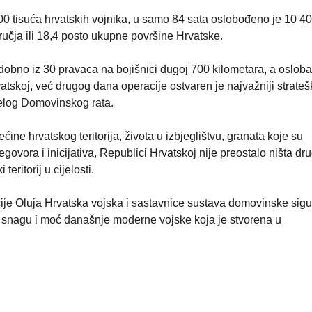
200 tisuća hrvatskih vojnika, u samo 84 sata oslobođeno je 10 4
učja ili 18,4 posto ukupne površine Hrvatske.
odobno iz 30 pravaca na bojišnici dugoj 700 kilometara, a oslo
atskoj, već drugog dana operacije ostvaren je najvažniji strateš
cijelog Domovinskog rata.
ne hrvatskog teritorija, života u izbjeglištvu, granata koje su
egovora i inicijativa, Republici Hrvatskoj nije preostalo ništa d
eritorij u cijelosti.
ije Oluja Hrvatska vojska i sastavnice sustava domovinske sigu
snagu i moć današnje moderne vojske koja je stvorena u