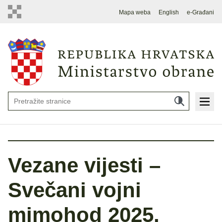
Mapa weba
English
e-Građani
Vezane vijesti –
Svečani vojni
mimohod 2025.