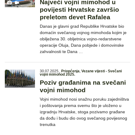
Najveći vojni mimohod u
povijesti Hrvatske završio
preletom devet Rafalea
Danas je glavni grad Republike Hrvatske bio
domaćin svečanog vojnog mimohoda kojim je
obilježena 30. obljetnica vojno-redarstvene
operacije Oluja, Dana pobjede i domovinske
zahvalnosti te Dana …
30.07.2025.
,
Priopćenja
,
Vezane vijesti - Svečani
vojni mimohod 2025.
Poziv građanima na svečani
vojni mimohod
Vojni mimohod nosi snažnu poruku zajedništva
i poštovanja prema svemu što je uloženo u
izgradnju Hrvatske, stoga pozivamo građane
da dođu i budu dio ovog svečanog povijesnog
trenutka