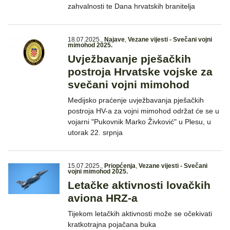
zahvalnosti te Dana hrvatskih branitelja
18.07.2025.
,
Najave
,
Vezane vijesti - Svečani vojni
mimohod 2025.
Uvježbavanje pješačkih
postroja Hrvatske vojske za
svečani vojni mimohod
Medijsko praćenje uvježbavanja pješačkih
postroja HV-a za vojni mimohod održat će se u
vojarni "Pukovnik Marko Živković" u Plesu, u
utorak 22. srpnja
15.07.2025.
,
Priopćenja
,
Vezane vijesti - Svečani
vojni mimohod 2025.
Letačke aktivnosti lovačkih
aviona HRZ-a
Tijekom letačkih aktivnosti može se očekivati
kratkotrajna pojačana buka