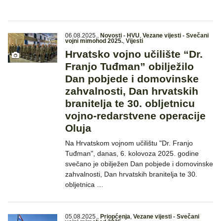
06.08.2025.
,
Novosti - HVU
,
Vezane vijesti - Svečani
vojni mimohod 2025.
,
Vijesti
Hrvatsko vojno učilište “Dr.
Franjo Tuđman” obilježilo
Dan pobjede i domovinske
zahvalnosti, Dan hrvatskih
branitelja te 30. obljetnicu
vojno-redarstvene operacije
Oluja
Na Hrvatskom vojnom učilištu "Dr. Franjo
Tuđman", danas, 6. kolovoza 2025. godine
svečano je obilježen Dan pobjede i domovinske
zahvalnosti, Dan hrvatskih branitelja te 30.
obljetnica …
05.08.2025.
,
Priopćenja
,
Vezane vijesti - Svečani