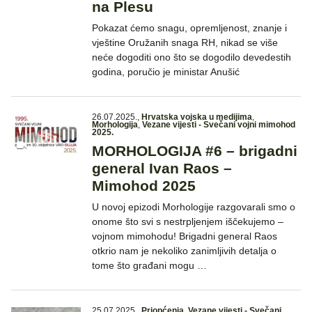
na Plesu
Pokazat ćemo snagu, opremljenost, znanje i
vještine Oružanih snaga RH, nikad se više
neće dogoditi ono što se dogodilo devedestih
godina, poručio je ministar Anušić
26.07.2025.
,
Hrvatska vojska u medijima
,
Morhologija
,
Vezane vijesti - Svečani vojni mimohod
2025.
MORHOLOGIJA #6 – brigadni
general Ivan Raos –
Mimohod 2025
U novoj epizodi Morhologije razgovarali smo o
onome što svi s nestrpljenjem iščekujemo –
vojnom mimohodu! Brigadni general Raos
otkrio nam je nekoliko zanimljivih detalja o
tome što građani mogu …
25.07.2025.
,
Priopćenja
,
Vezane vijesti - Svečani