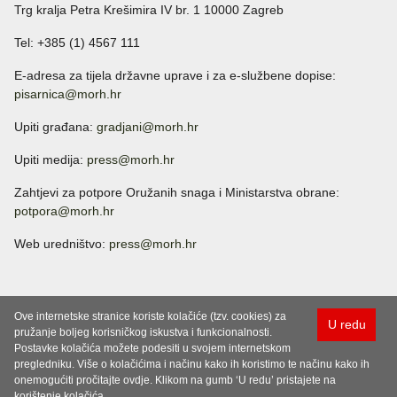
Trg kralja Petra Krešimira IV br. 1 10000 Zagreb
Tel: +385 (1) 4567 111
E-adresa za tijela državne uprave i za e-službene dopise:
pisarnica@morh.hr
Upiti građana:
gradjani@morh.hr
Upiti medija:
press@morh.hr
Zahtjevi za potpore Oružanih snaga i Ministarstva obrane:
potpora@morh.hr
Web uredništvo:
press@morh.hr
Ove internetske stranice koriste kolačiće (tzv. cookies) za
U redu
pružanje boljeg korisničkog iskustva i funkcionalnosti.
Postavke kolačića možete podesiti u svojem internetskom
pregledniku. Više o kolačićima i načinu kako ih koristimo te načinu kako ih
onemogućiti pročitajte ovdje. Klikom na gumb ‘U redu’ pristajete na
korištenje kolačića.