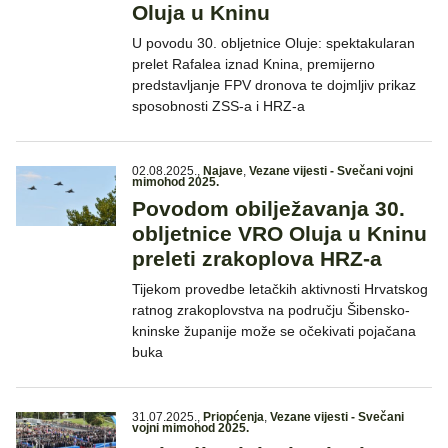
Oluja u Kninu
U povodu 30. obljetnice Oluje: spektakularan
prelet Rafalea iznad Knina, premijerno
predstavljanje FPV dronova te dojmljiv prikaz
sposobnosti ZSS-a i HRZ-a
02.08.2025.
,
Najave
,
Vezane vijesti - Svečani vojni
mimohod 2025.
Povodom obilježavanja 30.
obljetnice VRO Oluja u Kninu
preleti zrakoplova HRZ-a
Tijekom provedbe letačkih aktivnosti Hrvatskog
ratnog zrakoplovstva na području Šibensko-
kninske županije može se očekivati pojačana
buka
31.07.2025.
,
Priopćenja
,
Vezane vijesti - Svečani
vojni mimohod 2025.