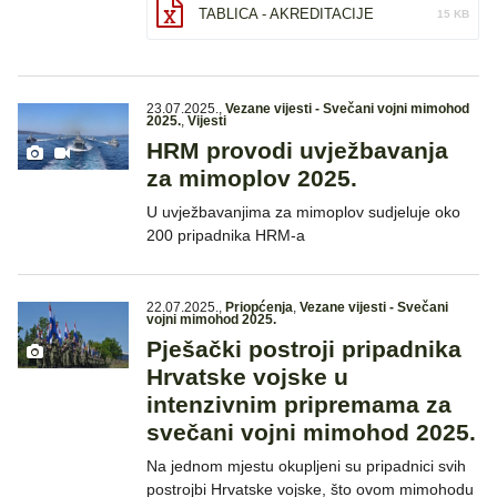
TABLICA - AKREDITACIJE
15 KB
23.07.2025.
,
Vezane vijesti - Svečani vojni mimohod
2025.
,
Vijesti
HRM provodi uvježbavanja
za mimoplov 2025.
U uvježbavanjima za mimoplov sudjeluje oko
200 pripadnika HRM-a
22.07.2025.
,
Priopćenja
,
Vezane vijesti - Svečani
vojni mimohod 2025.
Pješački postroji pripadnika
Hrvatske vojske u
intenzivnim pripremama za
svečani vojni mimohod 2025.
Na jednom mjestu okupljeni su pripadnici svih
postrojbi Hrvatske vojske, što ovom mimohodu