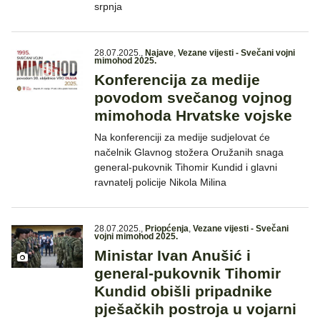
srpnja
28.07.2025.
,
Najave
,
Vezane vijesti - Svečani vojni
mimohod 2025.
Konferencija za medije
povodom svečanog vojnog
mimohoda Hrvatske vojske
Na konferenciji za medije sudjelovat će
načelnik Glavnog stožera Oružanih snaga
general-pukovnik Tihomir Kundid i glavni
ravnatelj policije Nikola Milina
28.07.2025.
,
Priopćenja
,
Vezane vijesti - Svečani
vojni mimohod 2025.
Ministar Ivan Anušić i
general-pukovnik Tihomir
Kundid obišli pripadnike
pješačkih postroja u vojarni