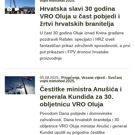
vojni mimohod 2025.
Hrvatska slavi 30 godina
VRO Oluja u čast pobjedi i
žrtvi hrvatskih branitelja
U čast 30 godina Oluje iznad Knina građane
pozdravili Rafalei, specijalci i HRZ izveli
fantastičan prikaz združenih sposobnosti, a prvi
put prikazani i FPV dronovi hrvatske
proizvodnje
05.08.2025.
,
Priopćenja
,
Vezane vijesti - Svečani
vojni mimohod 2025.
Čestitke ministra Anušića i
generala Kundida za 30.
obljetnicu VRO Oluja
Povodom Dana pobjede i domovinske
zahvalnosti, Dana hrvatskih branitelja i 30.
obljetnice VRO Oluja ministar Anušić i general
Kundid uputili su prigodne čestitke