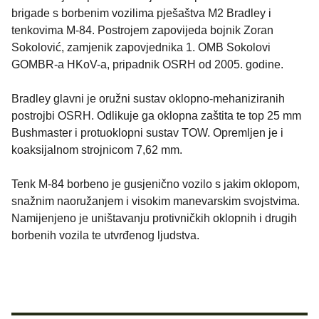
brigade s borbenim vozilima pješaštva M2 Bradley i
tenkovima M-84. Postrojem zapovijeda bojnik Zoran
Sokolović, zamjenik zapovjednika 1. OMB Sokolovi
GOMBR-a HKoV-a, pripadnik OSRH od 2005. godine.
Bradley glavni je oružni sustav oklopno-mehaniziranih
postrojbi OSRH. Odlikuje ga oklopna zaštita te top 25 mm
Bushmaster i protuoklopni sustav TOW. Opremljen je i
koaksijalnom strojnicom 7,62 mm.
Tenk M-84 borbeno je gusjenično vozilo s jakim oklopom,
snažnim naoružanjem i visokim manevarskim svojstvima.
Namijenjeno je uništavanju protivničkih oklopnih i drugih
borbenih vozila te utvrđenog ljudstva.