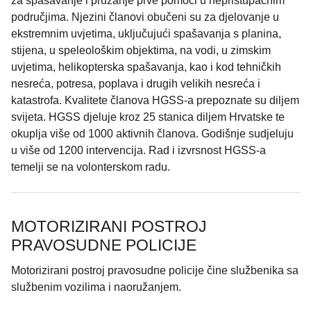
za spašavanje i pružanje prve pomoći u nepristupačnim
područjima. Njezini članovi obučeni su za djelovanje u
ekstremnim uvjetima, uključujući spašavanja s planina,
stijena, u speleološkim objektima, na vodi, u zimskim
uvjetima, helikopterska spašavanja, kao i kod tehničkih
nesreća, potresa, poplava i drugih velikih nesreća i
katastrofa. Kvalitete članova HGSS-a prepoznate su diljem
svijeta. HGSS djeluje kroz 25 stanica diljem Hrvatske te
okuplja više od 1000 aktivnih članova. Godišnje sudjeluju
u više od 1200 intervencija. Rad i izvrsnost HGSS-a
temelji se na volonterskom radu.
MOTORIZIRANI POSTROJ
PRAVOSUDNE POLICIJE
Motorizirani postroj pravosudne policije čine službenika sa
službenim vozilima i naoružanjem.