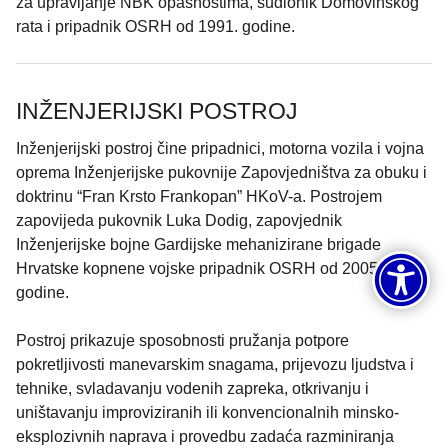
za upravljanje NBK opasnostima, sudionik Domovinskog
rata i pripadnik OSRH od 1991. godine.
INŽENJERIJSKI POSTROJ
Inženjerijski postroj čine pripadnici, motorna vozila i vojna
oprema Inženjerijske pukovnije Zapovjedništva za obuku i
doktrinu “Fran Krsto Frankopan” HKoV-a. Postrojem
zapovijeda pukovnik Luka Dodig, zapovjednik
Inženjerijske bojne Gardijske mehanizirane brigade
Hrvatske kopnene vojske pripadnik OSRH od 2005.
godine.
Postroj prikazuje sposobnosti pružanja potpore
pokretljivosti manevarskim snagama, prijevozu ljudstva i
tehnike, svladavanju vodenih zapreka, otkrivanju i
uništavanju improviziranih ili konvencionalnih minsko-
eksplozivnih naprava i provedbu zadaća razminiranja