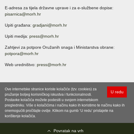
E-adresa za tijela državne uprave i za e-službene dopise:
pisarnica@morh.hr
Upiti građana:
gradjani@morh.hr
Upiti medija:
press@morh.hr
Zahtjevi za potpore Oružanih snaga i Ministarstva obrane:
potpora@morh.hr
Web uredništvo:
press@morh.hr
Ove internetske stranice koriste kolačiće (tzv. cookies) za
U redu
pružanje boljeg korisničkog iskustva i funkcionalnosti.
Postavke kolačića možete podesiti u svojem internetskom
pregledniku. Više o kolačićima i načinu kako ih koristimo te načinu kako ih
onemogućiti pročitajte ovdje. Klikom na gumb ‘U redu’ pristajete na
korištenje kolačića.
Povratak na vrh