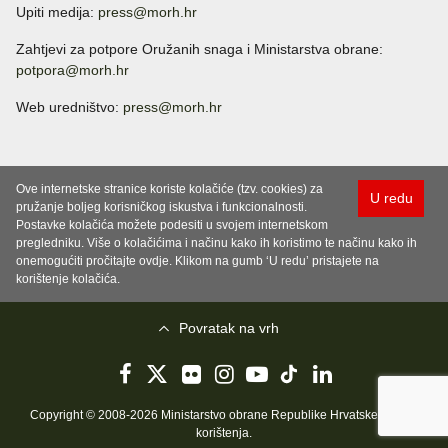
Upiti medija:
press@morh.hr
Zahtjevi za potpore Oružanih snaga i Ministarstva obrane:
potpora@morh.hr
Web uredništvo:
press@morh.hr
Ove internetske stranice koriste kolačiće (tzv. cookies) za
U redu
pružanje boljeg korisničkog iskustva i funkcionalnosti.
Postavke kolačića možete podesiti u svojem internetskom
pregledniku. Više o kolačićima i načinu kako ih koristimo te načinu kako ih
onemogućiti pročitajte ovdje. Klikom na gumb ‘U redu’ pristajete na
korištenje kolačića.
Povratak na vrh
Copyright © 2008-2026 Ministarstvo obrane Republike Hrvatske..
Uvjeti
korištenja
.