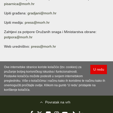
pisarnica@morh.hr
Upiti građana:
gradjani@morh.hr
Upiti medija:
press@morh.hr
Zahtjevi za potpore Oružanih snaga i Ministarstva obrane:
potpora@morh.hr
Web uredništvo:
press@morh.hr
Ove internetske stranice koriste kolačiće (tzv. cookies) za
U redu
pružanje boljeg korisničkog iskustva i funkcionalnosti.
Postavke kolačića možete podesiti u svojem internetskom
pregledniku. Više o kolačićima i načinu kako ih koristimo te načinu kako ih
onemogućiti pročitajte ovdje. Klikom na gumb ‘U redu’ pristajete na
korištenje kolačića.
Povratak na vrh