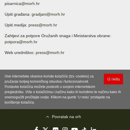
pisarnica@morh.hr
Upiti građana:
gradjani@morh.hr
Upiti medija:
press@morh.hr
Zahtjevi za potpore Oružanih snaga i Ministarstva obrane:
potpora@morh.hr
Web uredništvo:
press@morh.hr
Ove internetske stranice koriste kolačiće (tzv. cookies) za
U redu
pružanje boljeg korisničkog iskustva i funkcionalnosti.
Postavke kolačića možete podesiti u svojem internetskom
pregledniku. Više o kolačićima i načinu kako ih koristimo te načinu kako ih
onemogućiti pročitajte ovdje. Klikom na gumb ‘U redu’ pristajete na
korištenje kolačića.
Povratak na vrh