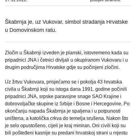
Škabrnja je, uz Vukovar, simbol stradanja Hrvatske
u Domovinskom ratu.
Zločin u Škabrnji izveden je planski, istovremeno kada su
pripadnici JNA i četnici divljali u okupiranom Vukovaru i u
drugim područjima Hrvatske gdje su počinjeni zločini.
Uz žrtvu Vukovara, prisjećamo se i pokolja 43 hrvatska
civila u Škabrnji koji su istoga dana 1991. godine počinili
pripadnici JNA, srpske paravojne snage SAO Krajine i
dobrovoljačke skupine iz Srbije i Bosne i Hercegovine. Po
okončanju napada Škabrnja je spaljena i u potpunosti
uništena, a katolička crkva do temelja srušena. Nakon što
je selo opustošeno, cijeli je kraj miniran. Oni civili koji su
bili pošteđeni kasnije su predani hrvatskoj strani u mjestu