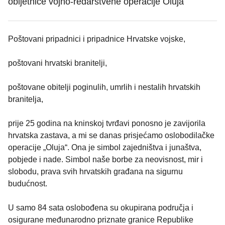
obljetnice vojno-redarstvene operacije Oluja
Poštovani pripadnici i pripadnice Hrvatske vojske,
poštovani hrvatski branitelji,
poštovane obitelji poginulih, umrlih i nestalih hrvatskih
branitelja,
prije 25 godina na kninskoj tvrđavi ponosno je zavijorila
hrvatska zastava, a mi se danas prisjećamo oslobodilačke
operacije „Oluja“. Ona je simbol zajedništva i junaštva,
pobjede i nade. Simbol naše borbe za neovisnost, mir i
slobodu, prava svih hrvatskih građana na sigurnu
budućnost.
U samo 84 sata oslobođena su okupirana područja i
osigurane međunarodno priznate granice Republike