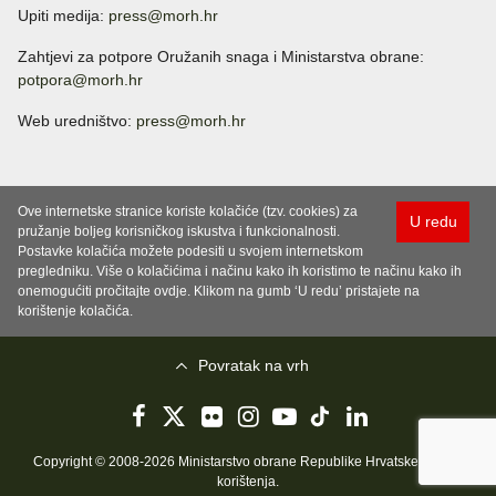
Upiti medija:
press@morh.hr
Zahtjevi za potpore Oružanih snaga i Ministarstva obrane:
potpora@morh.hr
Web uredništvo:
press@morh.hr
Ove internetske stranice koriste kolačiće (tzv. cookies) za
U redu
pružanje boljeg korisničkog iskustva i funkcionalnosti.
Postavke kolačića možete podesiti u svojem internetskom
pregledniku. Više o kolačićima i načinu kako ih koristimo te načinu kako ih
onemogućiti pročitajte ovdje. Klikom na gumb ‘U redu’ pristajete na
korištenje kolačića.
Povratak na vrh
Copyright © 2008-2026 Ministarstvo obrane Republike Hrvatske..
Uvjeti
korištenja
.