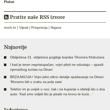
Plakat
Pratite naše RSS izvore
morh.hr
|
Vijesti
|
Priopćenja
|
Najave
Najnovije
Obilježena 31. obljetnica pogibije bojnika Tihomira Klobučara
I kad je teren nepristupačan, vojni piloti ne odustaju – spasili
njemačkog turista na Dinari
BRZA AKCIJA / Vojni pilot otkrio detalje spašavanja na Dinari:
‘Moramo biti u zraku za pola sata’
Telefon im je uvijek u ruci, čak i na kupanje s obitelji idu s dva
auta: ‘Kad smo vidjeli što je pisalo na krovu te kuće…‘
Izdvajamo