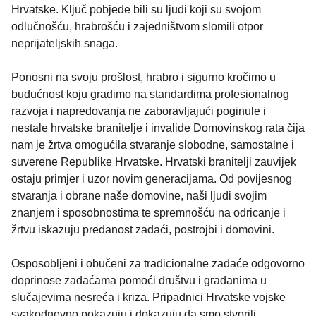
Hrvatske. Ključ pobjede bili su ljudi koji su svojom
odlučnošću, hrabrošću i zajedništvom slomili otpor
neprijateljskih snaga.
Ponosni na svoju prošlost, hrabro i sigurno kročimo u
budućnost koju gradimo na standardima profesionalnog
razvoja i napredovanja ne zaboravljajući poginule i
nestale hrvatske branitelje i invalide Domovinskog rata čija
nam je žrtva omogućila stvaranje slobodne, samostalne i
suverene Republike Hrvatske. Hrvatski branitelji zauvijek
ostaju primjer i uzor novim generacijama. Od povijesnog
stvaranja i obrane naše domovine, naši ljudi svojim
znanjem i sposobnostima te spremnošću na odricanje i
žrtvu iskazuju predanost zadaći, postrojbi i domovini.
Osposobljeni i obučeni za tradicionalne zadaće odgovorno
doprinose zadaćama pomoći društvu i građanima u
slučajevima nesreća i kriza. Pripadnici Hrvatske vojske
svakodnevno pokazuju i dokazuju da smo stvorili