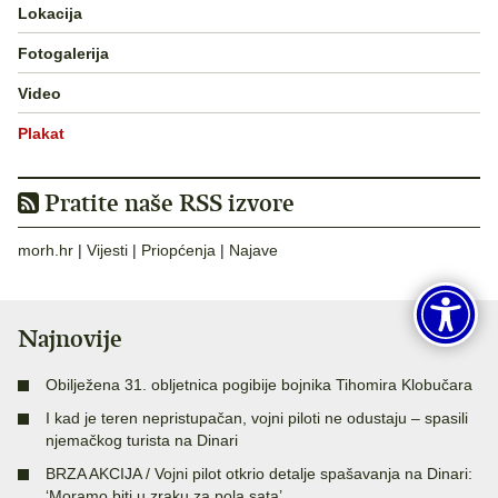
Lokacija
Fotogalerija
Video
Plakat
Pratite naše RSS izvore
morh.hr
|
Vijesti
|
Priopćenja
|
Najave
Najnovije
Obilježena 31. obljetnica pogibije bojnika Tihomira Klobučara
I kad je teren nepristupačan, vojni piloti ne odustaju – spasili
njemačkog turista na Dinari
BRZA AKCIJA / Vojni pilot otkrio detalje spašavanja na Dinari:
‘Moramo biti u zraku za pola sata’