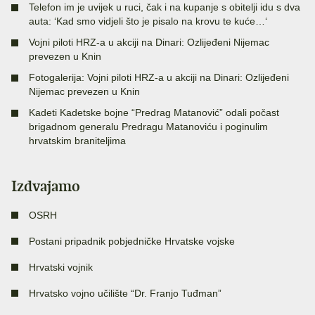
Telefon im je uvijek u ruci, čak i na kupanje s obitelji idu s dva
auta: ‘Kad smo vidjeli što je pisalo na krovu te kuće…‘
Vojni piloti HRZ-a u akciji na Dinari: Ozlijeđeni Nijemac
prevezen u Knin
Fotogalerija: Vojni piloti HRZ-a u akciji na Dinari: Ozlijeđeni
Nijemac prevezen u Knin
Kadeti Kadetske bojne “Predrag Matanović” odali počast
brigadnom generalu Predragu Matanoviću i poginulim
hrvatskim braniteljima
Izdvajamo
OSRH
Postani pripadnik pobjedničke Hrvatske vojske
Hrvatski vojnik
Hrvatsko vojno učilište “Dr. Franjo Tuđman”