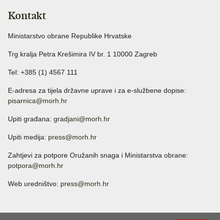
Kontakt
Ministarstvo obrane Republike Hrvatske
Trg kralja Petra Krešimira IV br. 1 10000 Zagreb
Tel: +385 (1) 4567 111
E-adresa za tijela državne uprave i za e-službene dopise:
pisarnica@morh.hr
Upiti građana:
gradjani@morh.hr
Upiti medija:
press@morh.hr
Zahtjevi za potpore Oružanih snaga i Ministarstva obrane:
potpora@morh.hr
Web uredništvo:
press@morh.hr